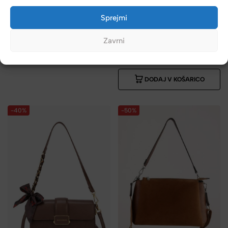
119,99
€
60,00
€
Sprejmi
DAVID JONES
DODAJ V KOŠARICO
Torbica za čez ramo DAVID
Zavrni
JONES – rjava
34,99
€
24,49
€
DODAJ V KOŠARICO
-40%
-50%