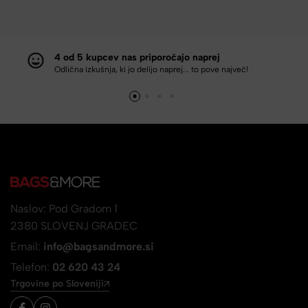
4 od 5 kupcev nas priporočajo naprej
Odlična izkušnja, ki jo delijo naprej... to pove največ!
Naslov: Pod Gradom 1
2380 SLOVENJ GRADEC
Email:
info@bagsandmore.si
Telefon:
02 620 43 24
Trgovine po Sloveniji