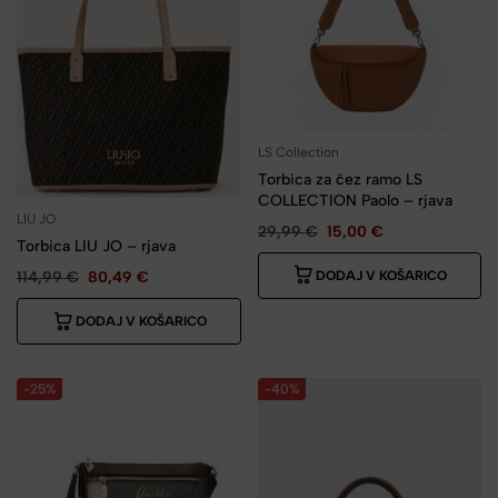
LS Collection
Torbica za čez ramo LS
COLLECTION Paolo – rjava
LIU JO
29,99
€
15,00
€
Torbica LIU JO – rjava
DODAJ V KOŠARICO
114,99
€
80,49
€
DODAJ V KOŠARICO
-25%
-40%