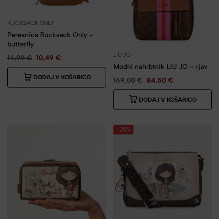
RUCKSACK ONLY
Peresnica Rucksack Only –
butterfly
LIU JO
14,99
€
10,49
€
Modni nahrbtnik LIU JO – rjav
DODAJ V KOŠARICO
169,00
€
84,50
€
DODAJ V KOŠARICO
-25%