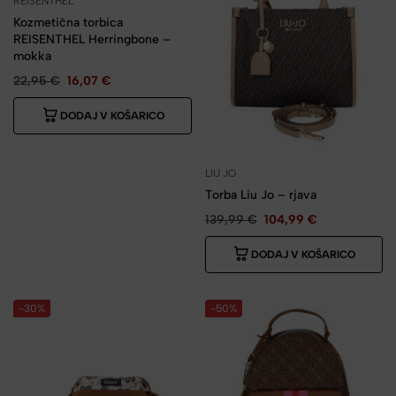
REISENTHEL
Kozmetična torbica
REISENTHEL Herringbone –
mokka
22,95
€
16,07
€
DODAJ V KOŠARICO
LIU JO
Torba Liu Jo – rjava
139,99
€
104,99
€
DODAJ V KOŠARICO
-30%
-50%