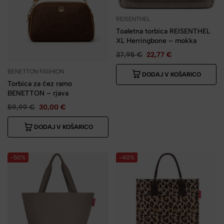
REISENTHEL
Toaletna torbica REISENTHEL
XL Herringbone – mokka
37,95
€
22,77
€
BENETTON FASHION
DODAJ V KOŠARICO
Torbica za čez ramo
BENETTON – rjava
59,99
€
30,00
€
DODAJ V KOŠARICO
-50%
-40%