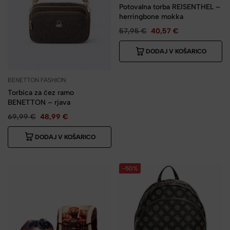
Potovalna torba REISENTHEL –
herringbone mokka
57,95
€
40,57
€
DODAJ V KOŠARICO
BENETTON FASHION
Torbica za čez ramo
BENETTON – rjava
69,99
€
48,99
€
DODAJ V KOŠARICO
-50%