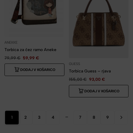
ANEKKE
Torbica za čez ramo Aneke
79,99
€
59,99
€
GUESS
DODAJ V KOŠARICO
Torbica Guess – rjava
155,00
€
93,00
€
DODAJ V KOŠARICO
…
1
2
3
4
7
8
9