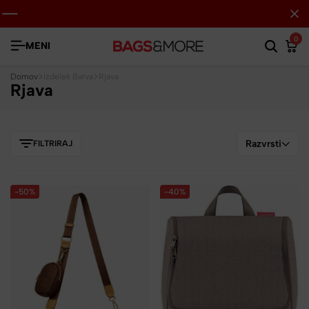
0
MENI
Domov
Izdelek Barva
Rjava
Rjava
Razvrsti
FILTRIRAJ
-50%
-40%