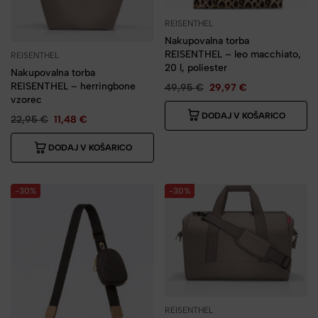
REISENTHEL
Nakupovalna torba
REISENTHEL – leo macchiato,
REISENTHEL
20 l, poliester
Nakupovalna torba
REISENTHEL – herringbone
49,95
€
29,97
€
vzorec
DODAJ V KOŠARICO
22,95
€
11,48
€
DODAJ V KOŠARICO
-30%
-30%
REISENTHEL