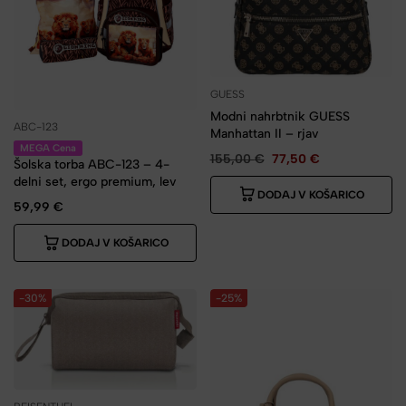
GUESS
Modni nahrbtnik GUESS
ABC-123
Manhattan II – rjav
MEGA Cena
155,00
€
77,50
€
Šolska torba ABC-123 – 4-
delni set, ergo premium, lev
DODAJ V KOŠARICO
59,99
€
DODAJ V KOŠARICO
-30%
-25%