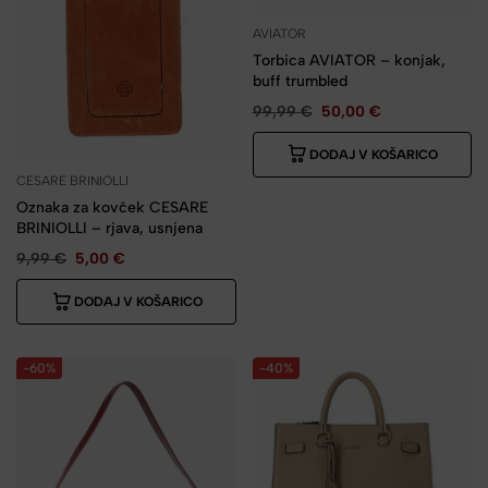
AVIATOR
Torbica AVIATOR – konjak,
buff trumbled
99,99
€
50,00
€
DODAJ V KOŠARICO
CESARE BRINIOLLI
Oznaka za kovček CESARE
BRINIOLLI – rjava, usnjena
9,99
€
5,00
€
DODAJ V KOŠARICO
-60%
-40%