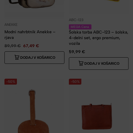
ABC-123
ANEKKE
MEGA Cena
Modni nahrbtnik Anekke –
Šolska torba ABC-123 – šolska,
rjava
4-delni set, ergo premium,
vozila
89,99
€
67,49
€
59,99
€
DODAJ V KOŠARICO
DODAJ V KOŠARICO
-50%
-50%