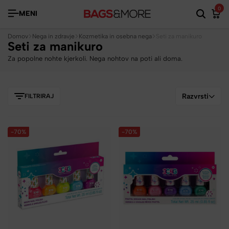
0
MENI
Domov
Nega in zdravje
Kozmetika in osebna nega
Seti za manikuro
Seti za manikuro
Za popolne nohte kjerkoli. Nega nohtov na poti ali doma.
Razvrsti
FILTRIRAJ
-70%
-70%