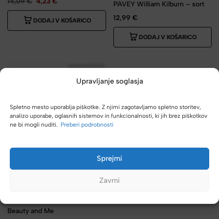
14,09
€
4,23
€
PAVEY William Kilburn – sort
12,99
€
DODAJ V KOŠARICO
DODAJ V KOŠARICO
Upravljanje soglasja
Spletno mesto uporablja piškotke. Z njimi zagotavljamo spletno storitev,
analizo uporabe, oglasnih sistemov in funkcionalnosti, ki jih brez piškotkov
ne bi mogli nuditi.
Preberi podrobnosti
Sprejmi
Zavrni
TOP MODEL
MEGA Cena
Umetni nohti TOP MODEL
Beauty and Me