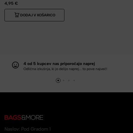
4,95
€
DODAJ V KOŠARICO
4 od 5 kupcev nas priporočajo naprej
Odlična izkušnja, ki jo delijo naprej... to pove največ!
Naslov: Pod Gradom 1