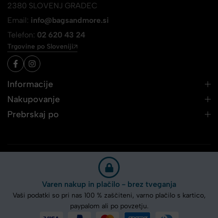
2380 SLOVENJ GRADEC
Email:
info@bagsandmore.si
Telefon:
02 620 43 24
Trgovine po Sloveniji
Informacije
Nakupovanje
Prebrskaj po
Varen nakup in plačilo - brez tveganja
Vaši podatki so pri nas 100 % zaščiteni, varno plačilo s kartico,
paypalom ali po povzetju.