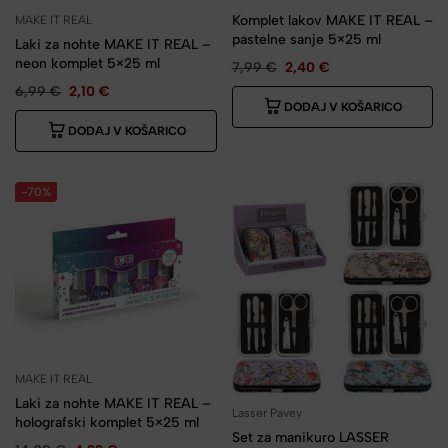
Komplet lakov MAKE IT REAL –
MAKE IT REAL
pastelne sanje 5×25 ml
Laki za nohte MAKE IT REAL –
neon komplet 5×25 ml
7,99
€
2,40
€
6,99
€
2,10
€
DODAJ V KOŠARICO
DODAJ V KOŠARICO
-70%
MAKE IT REAL
Laki za nohte MAKE IT REAL –
Lasser Pavey
holografski komplet 5×25 ml
Set za manikuro LASSER