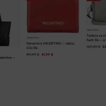
Valentino
Torbica za 
Valentino
Faith Re – s
Denarnica VALENTINO – rdeča,
129,99
€
5
Clio Re
59,99
€
41,99
€
alentino –