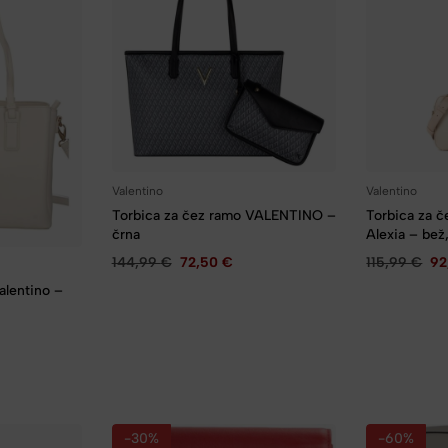
Valentino
Valentino
Torbica za 
Torbica za čez ramo VALENTINO –
Alexia – bež
črna
115,99
€
92
144,99
€
72,50
€
alentino –
-30%
-60%