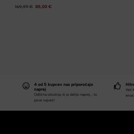
169,99
€
85,00
€
4 od 5 kupcev nas priporočajo
Hitr
naprej
Več 
Odlična izkušnja, ki jo delijo naprej... to
enost
pove največ!