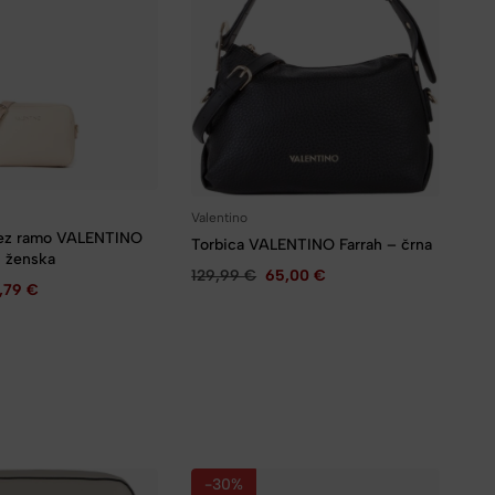
Valentino
čez ramo VALENTINO
Torbica VALENTINO Farrah – črna
, ženska
129,99
€
65,00
€
,79
€
-30%