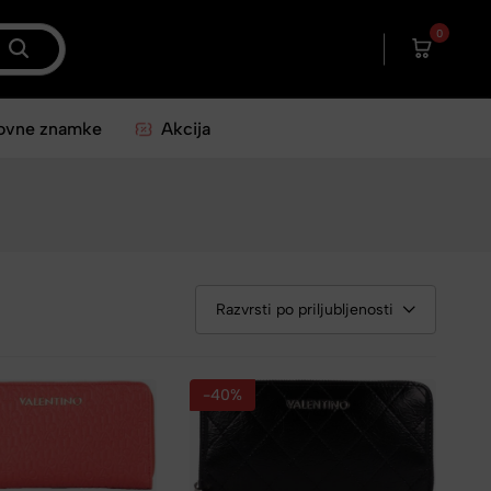
0
ovne znamke
Akcija
Razvrsti po priljubljenosti
-40%