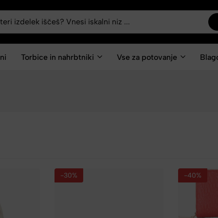
ni
Torbice in nahrbtniki
Vse za potovanje
Blag
-30%
-40%