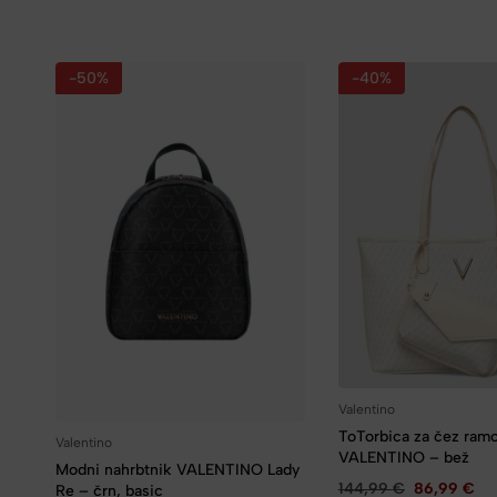
-50%
-40%
Valentino
ToTorbica za čez ram
Valentino
VALENTINO – bež
Modni nahrbtnik VALENTINO Lady
144,99
€
86,99
€
Re – črn, basic