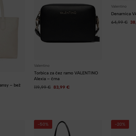
Valentino
Denarnica V
64,99
€
38
Valentino
Torbica za čez ramo VALENTINO
Alexia – črna
ansy – bež
119,99
€
83,99
€
-50%
-20%