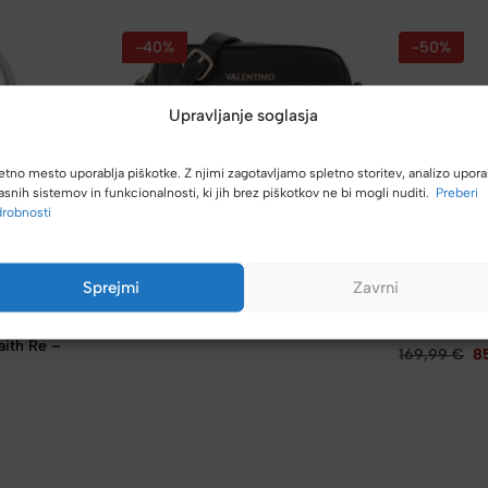
-40%
-50%
Upravljanje soglasja
etno mesto uporablja piškotke. Z njimi zagotavljamo spletno storitev, analizo upora
asnih sistemov in funkcionalnosti, ki jih brez piškotkov ne bi mogli nuditi.
Preberi
Valentino
robnosti
Torbica za čez ramo VALENTINO
Fall Re – črna
129,99
€
77,99
€
Sprejmi
Zavrni
Valentino
Torbica Vale
ith Re –
169,99
€
8