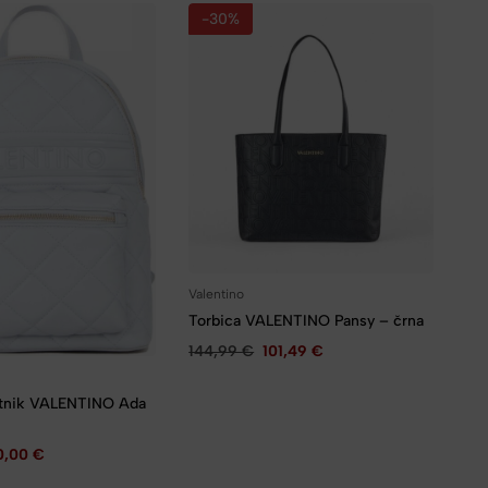
-30%
Valentino
Torbica VALENTINO Pansy – črna
144,99
€
101,49
€
btnik VALENTINO Ada
0,00
€