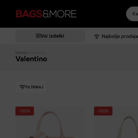
Bags&More
Vsi izdelki
Najbolje prodaja
Domov
Valentino
Valentino
FILTRIRAJ
-50%
-50%