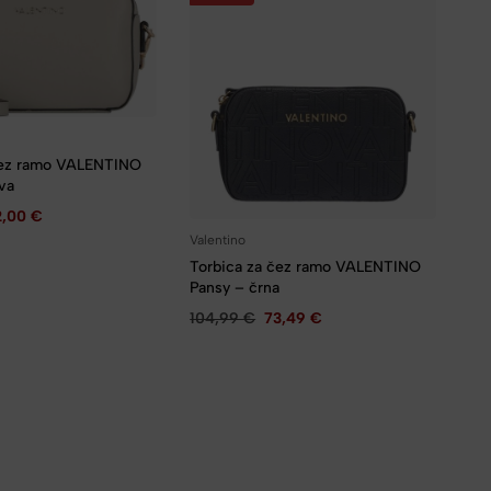
čez ramo VALENTINO
iva
2,00
€
Valentino
Torbica za čez ramo VALENTINO
Pansy – črna
104,99
€
73,49
€