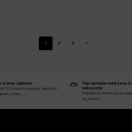
1
2
3
o in brez zapletov
Top razmerje med ceno in
kakovostjo
kot 70 % kupcev ocenjuje nakup kot
Priljubljene znamke po res ug
aven in hiter.
Ja, prosim!