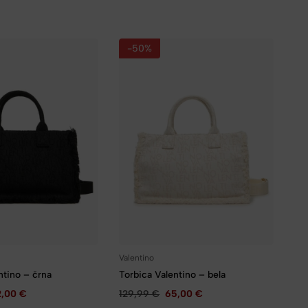
-50%
Valentino
ntino – črna
Torbica Valentino – bela
2,00
€
129,99
€
65,00
€