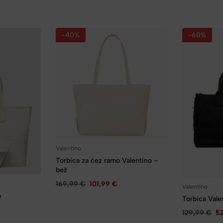
-40%
-60%
Valentino
Torbica za čez ramo Valentino –
bež
169,99
€
101,99
€
Valentino
o
Torbica Vale
129,99
€
5