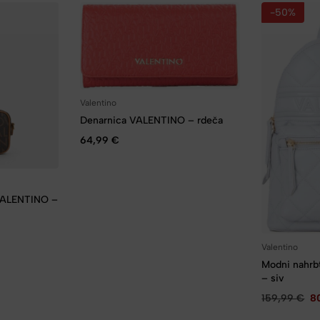
-50%
Valentino
Denarnica VALENTINO – rdeča
64,99
€
 VALENTINO –
Valentino
Modni nahr
– siv
159,99
€
8