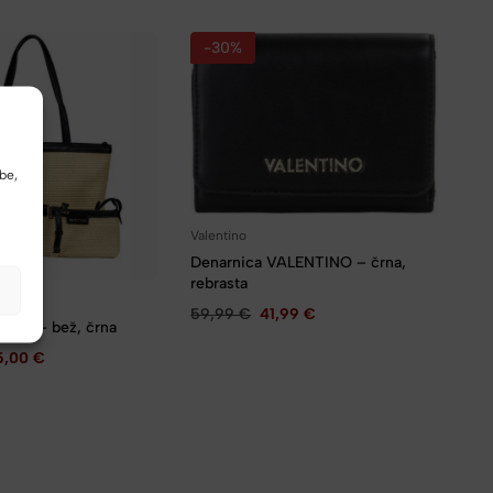
-30%
be,
Valentino
Denarnica VALENTINO – črna,
rebrasta
59,99
€
41,99
€
ntino – bež, črna
5,00
€