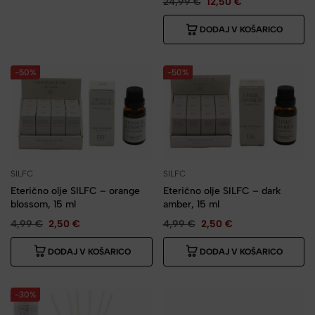
24,99
€
12,50
€
DODAJ V KOŠARICO
-50%
-50%
SILFC
SILFC
Eterično olje SILFC – orange
Eterično olje SILFC – dark
blossom, 15 ml
amber, 15 ml
4,99
€
2,50
€
4,99
€
2,50
€
DODAJ V KOŠARICO
DODAJ V KOŠARICO
-30%