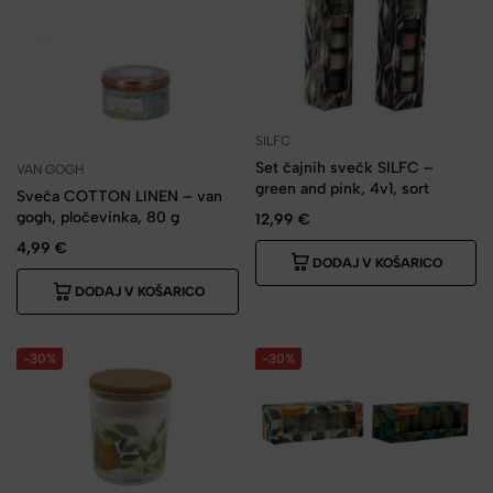
SILFC
Set čajnih svečk SILFC –
VAN GOGH
green and pink, 4v1, sort
Sveča COTTON LINEN – van
gogh, pločevinka, 80 g
12,99
€
4,99
€
DODAJ V KOŠARICO
DODAJ V KOŠARICO
-30%
-30%