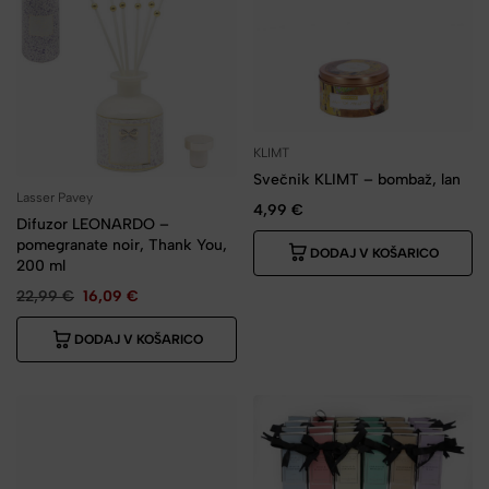
KLIMT
Svečnik KLIMT – bombaž, lan
Lasser Pavey
4,99
€
Difuzor LEONARDO –
pomegranate noir, Thank You,
DODAJ V KOŠARICO
200 ml
22,99
€
16,09
€
DODAJ V KOŠARICO