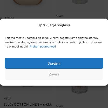
MIAU
LEGAMI
Sveča COTTON LINEN –
Sveča LEGAMI – vonj jelena
Upravljanje soglasja
summer, pločevinka, 80 g
14,99
€
8,99
€
4,99
€
Spletno mesto uporablja piškotke. Z njimi zagotavljamo spletno storitev,
DODAJ V KOŠARICO
analizo uporabe, oglasnih sistemov in funkcionalnosti, ki jih brez piškotkov
DODAJ V KOŠARICO
ne bi mogli nuditi.
Preberi podrobnosti
Sprejmi
Zavrni
MIAU
Sveča COTTON LINEN – srčki,
MIAU