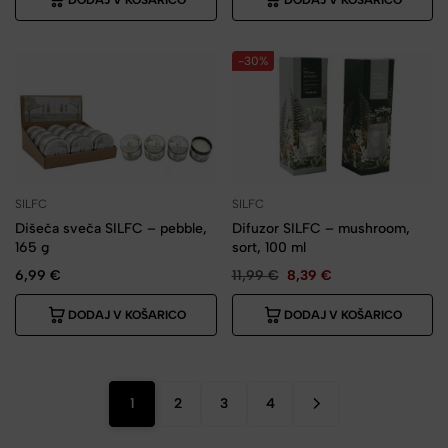
-30%
SILFC
SILFC
Dišeča sveča SILFC – pebble,
Difuzor SILFC – mushroom,
165 g
sort, 100 ml
6,99
€
11,99
€
8,39
€
DODAJ V KOŠARICO
DODAJ V KOŠARICO
1
2
3
4