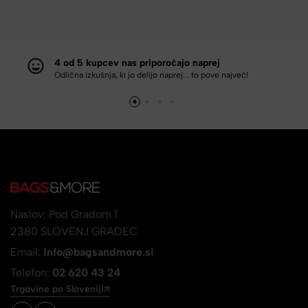
4 od 5 kupcev nas priporočajo naprej
Odlična izkušnja, ki jo delijo naprej... to pove največ!
Naslov: Pod Gradom 1
2380 SLOVENJ GRADEC
Email:
info@bagsandmore.si
Telefon:
02 620 43 24
Trgovine po Sloveniji