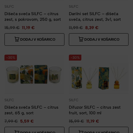
SILFC
SILFC
Dišeča sveča SILFC – citrus
Darilni set SILFC – dišeča
zest, s pokrovom, 250 g, sort
sveča, citrus zest, 3v1, sort
15,99
€
11,19
€
11,99
€
8,39
€
DODAJ V KOŠARICO
DODAJ V KOŠARICO
-30%
-30%
SILFC
SILFC
Dišeča sveča SILFC – citrus
Difuzor SILFC – citrus zest
zest, 65 g, sort
fruit, sort, 100 ml
7,99
€
5,59
€
15,99
€
11,19
€
DODAJ V KOŠARICO
DODAJ V KOŠARICO