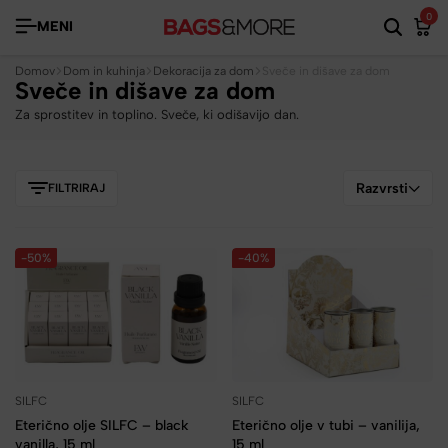
0
MENI
Domov
Dom in kuhinja
Dekoracija za dom
Sveče in dišave za dom
Sveče in dišave za dom
Za sprostitev in toplino. Sveče, ki odišavijo dan.
Razvrsti
FILTRIRAJ
-50%
-40%
SILFC
SILFC
Eterično olje SILFC – black
Eterično olje v tubi – vanilija,
vanilla, 15 ml
15 ml