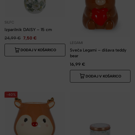
SILFC
Izparilnik DAISY – 15 cm
24,99
€
7,50
€
LEGAMI
Sveča Legami – dišava teddy
DODAJ V KOŠARICO
bear
16,99
€
DODAJ V KOŠARICO
-40%