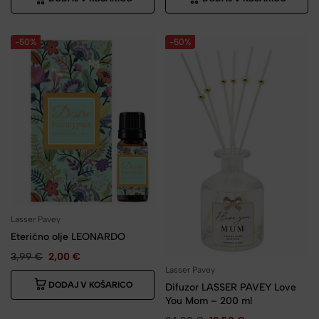
-50%
-50%
Lasser Pavey
Eterično olje LEONARDO
3,99
€
2,00
€
Lasser Pavey
DODAJ V KOŠARICO
Difuzor LASSER PAVEY Love
You Mom – 200 ml