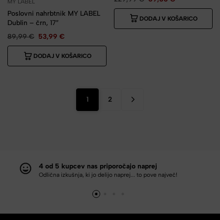
MY LABEL
Poslovni nahrbtnik MY LABEL
DODAJ V KOŠARICO
Dublin – črn, 17″
89,99
€
53,99
€
DODAJ V KOŠARICO
1
2
4 od 5 kupcev nas priporočajo naprej
Odlična izkušnja, ki jo delijo naprej... to pove največ!