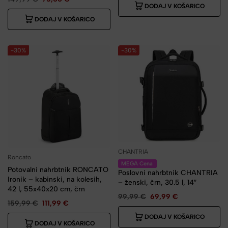
DODAJ V KOŠARICO
DODAJ V KOŠARICO
-30%
-30%
CHANTRIA
Roncato
MEGA Cena
Potovalni nahrbtnik RONCATO
Poslovni nahrbtnik CHANTRIA
Ironik – kabinski, na kolesih,
– ženski, črn, 30.5 l, 14″
42 l, 55x40x20 cm, črn
99,99
€
69,99
€
159,99
€
111,99
€
DODAJ V KOŠARICO
DODAJ V KOŠARICO