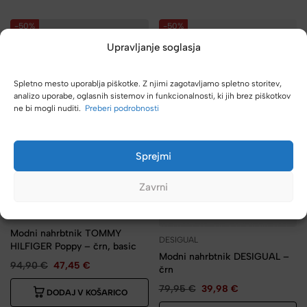
-50%
-50%
Upravljanje soglasja
Spletno mesto uporablja piškotke. Z njimi zagotavljamo spletno storitev,
analizo uporabe, oglasnih sistemov in funkcionalnosti, ki jih brez piškotkov
ne bi mogli nuditi.
Preberi podrobnosti
Sprejmi
Zavrni
TOMMY HILFIGER
Modni nahrbtnik TOMMY
DESIGUAL
HILFIGER Poppy – črn, basic
Modni nahrbtnik DESIGUAL –
94,90
€
47,45
€
črn
79,95
€
39,98
€
DODAJ V KOŠARICO