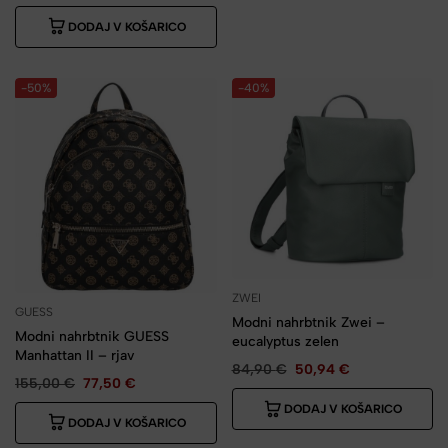
DODAJ V KOŠARICO
-50%
-40%
ZWEI
GUESS
Modni nahrbtnik Zwei –
Modni nahrbtnik GUESS
eucalyptus zelen
Manhattan II – rjav
84,90
€
50,94
€
155,00
€
77,50
€
DODAJ V KOŠARICO
DODAJ V KOŠARICO