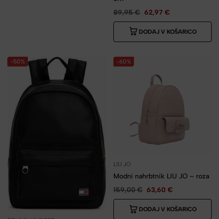
89,95
€
62,97
€
DODAJ V KOŠARICO
-50%
-60%
LIU JO
Modni nahrbtnik LIU JO – roza
159,00
€
63,60
€
DODAJ V KOŠARICO