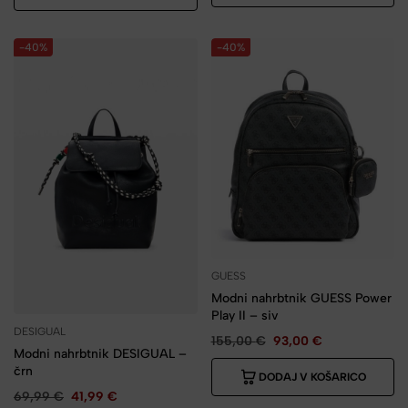
-40%
-40%
GUESS
Modni nahrbtnik GUESS Power
Play II – siv
DESIGUAL
155,00
€
93,00
€
Modni nahrbtnik DESIGUAL –
črn
DODAJ V KOŠARICO
69,99
€
41,99
€