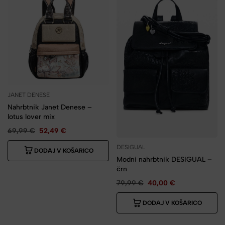
JANET DENESE
Nahrbtnik Janet Denese –
lotus lover mix
69,99
€
52,49
€
DESIGUAL
DODAJ V KOŠARICO
Modni nahrbtnik DESIGUAL –
črn
79,99
€
40,00
€
DODAJ V KOŠARICO