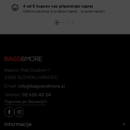
4 od 5 kupcev nas priporočajo naprej
Odlična izkušnja, ki jo delijo naprej... to pove največ!
Naslov: Pod Gradom 1
2380 SLOVENJ GRADEC
Email:
info@bagsandmore.si
Telefon:
02 620 43 24
Trgovine po Sloveniji
Informacije