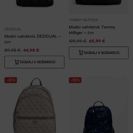
TOMMY HILFIGER
Modni nahrbtnik Tommy
DESIGUAL
Hilfiger – črn
Modni nahrbtnik DESIGUAL –
109,99
€
65,99
€
črn
89,95
€
44,98
€
DODAJ V KOŠARICO
DODAJ V KOŠARICO
-30%
-50%