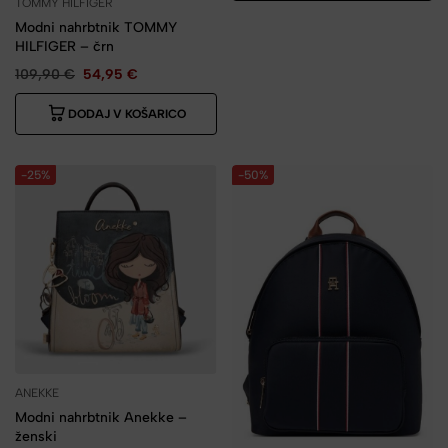
TOMMY HILFIGER
Modni nahrbtnik TOMMY
HILFIGER – črn
109,90
€
54,95
€
DODAJ V KOŠARICO
-25%
-50%
ANEKKE
Modni nahrbtnik Anekke –
ženski