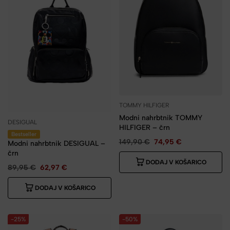
TOMMY HILFIGER
Modni nahrbtnik TOMMY
DESIGUAL
HILFIGER – črn
Bestseller
149,90
€
74,95
€
Modni nahrbtnik DESIGUAL –
črn
DODAJ V KOŠARICO
89,95
€
62,97
€
DODAJ V KOŠARICO
-25%
-50%