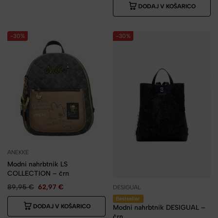
DODAJ V KOŠARICO
-30%
-30%
ANEKKE
Modni nahrbtnik LS
COLLECTION – črn
89,95
€
62,97
€
DESIGUAL
Bestseller
DODAJ V KOŠARICO
Modni nahrbtnik DESIGUAL –
črn