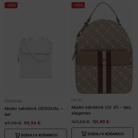
-20%
-40%
LIU JO
DESIGUAL
Modni nahrbtnik LIU JO – bež,
Modni nahrbtnik DESIGUAL –
eleganten
bel
169,00
€
101,40
€
69,95
€
55,96
€
DODAJ V KOŠARICO
DODAJ V KOŠARICO