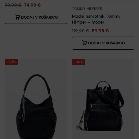
99,99
€
74,99
€
TOMMY HILFIGER
Modni nahrbtnik Tommy
DODAJ V KOŠARICO
Hilfiger – moder
119,90
€
59,95
€
DODAJ V KOŠARICO
-50%
-30%