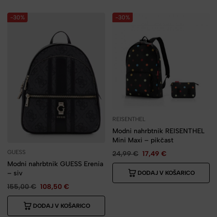
-30%
-30%
REISENTHEL
Modni nahrbtnik REISENTHEL
Mini Maxi – pikčast
GUESS
24,99
€
17,49
€
Modni nahrbtnik GUESS Erenia
– siv
DODAJ V KOŠARICO
155,00
€
108,50
€
DODAJ V KOŠARICO