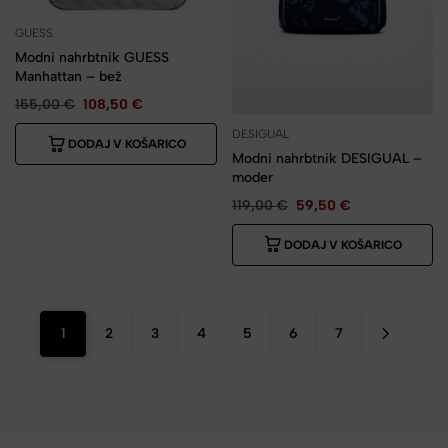
GUESS
Modni nahrbtnik GUESS
Manhattan – bež
155,00
€
108,50
€
DESIGUAL
DODAJ V KOŠARICO
Modni nahrbtnik DESIGUAL –
moder
119,00
€
59,50
€
DODAJ V KOŠARICO
1
2
3
4
5
6
7