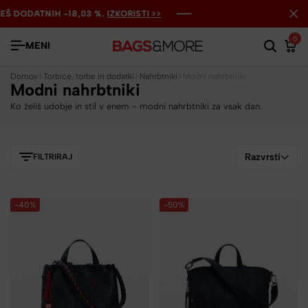
ODATNIH -18,03 %.
ODATNIH -18,03 %.
ODATNIH -18,03 %.
IZKORISTI >>
IZKORISTI >>
IZKORISTI >>
0
MENI
Domov
Torbice, torbe in dodatki
Nahrbtniki
Modni nahrbtniki
Modni nahrbtniki
Ko želiš udobje in stil v enem - modni nahrbtniki za vsak dan.
Razvrsti
FILTRIRAJ
-40%
-50%