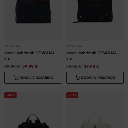
DESIGUAL
DESIGUAL
Modni nahrbtnik DESIGUAL –
Modni nahrbtnik DESIGUAL –
črn
črn
99,99
€
59,99
€
79,95
€
39,98
€
DODAJ V KOŠARICO
DODAJ V KOŠARICO
-40%
-20%