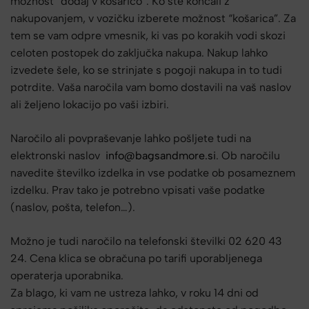
možnost “dodaj v košarico”. Ko ste končali z
nakupovanjem, v vozičku izberete možnost “košarica”. Za
tem se vam odpre vmesnik, ki vas po korakih vodi skozi
celoten postopek do zaključka nakupa. Nakup lahko
izvedete šele, ko se strinjate s pogoji nakupa in to tudi
potrdite. Vaša naročila vam bomo dostavili na vaš naslov
ali željeno lokacijo po vaši izbiri.
Naročilo ali povpraševanje lahko pošljete tudi na
elektronski naslov
info@bagsandmore.si
. Ob naročilu
navedite številko izdelka in vse podatke ob posameznem
izdelku. Prav tako je potrebno vpisati vaše podatke
(naslov, pošta, telefon…).
Možno je tudi naročilo na telefonski številki 02 620 43
24. Cena klica se obračuna po tarifi uporabljenega
operaterja uporabnika.
Za blago, ki vam ne ustreza lahko, v roku 14 dni od