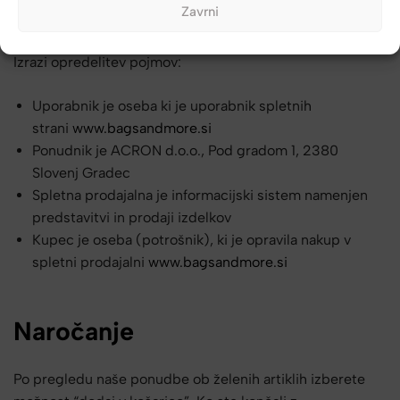
Zavrni
skladu s podanimi pogoji poslovanja.
Izrazi opredelitev pojmov:
Uporabnik je oseba ki je uporabnik spletnih
strani
www.bagsandmore.si
Ponudnik je ACRON d.o.o., Pod gradom 1, 2380
Slovenj Gradec
Spletna prodajalna je informacijski sistem namenjen
predstavitvi in prodaji izdelkov
Kupec je oseba (potrošnik), ki je opravila nakup v
spletni prodajalni
www.bagsandmore.si
Naročanje
Po pregledu naše ponudbe ob želenih artiklih izberete