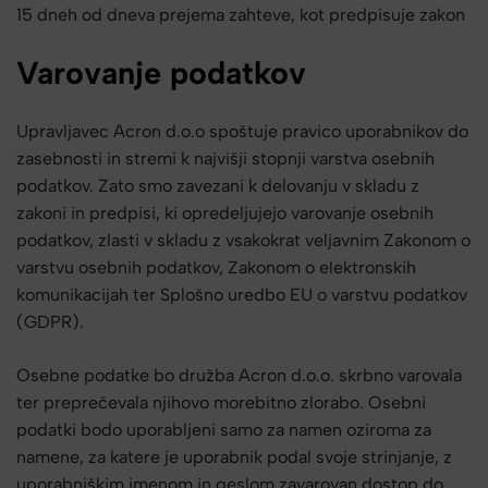
15 dneh od dneva prejema zahteve, kot predpisuje zakon
Varovanje podatkov
Upravljavec Acron d.o.o spoštuje pravico uporabnikov do
zasebnosti in stremi k najvišji stopnji varstva osebnih
podatkov. Zato smo zavezani k delovanju v skladu z
zakoni in predpisi, ki opredeljujejo varovanje osebnih
podatkov, zlasti v skladu z vsakokrat veljavnim Zakonom o
varstvu osebnih podatkov, Zakonom o elektronskih
komunikacijah ter Splošno uredbo EU o varstvu podatkov
(GDPR).
Osebne podatke bo družba Acron d.o.o. skrbno varovala
ter preprečevala njihovo morebitno zlorabo. Osebni
podatki bodo uporabljeni samo za namen oziroma za
namene, za katere je uporabnik podal svoje strinjanje, z
uporabniškim imenom in geslom zavarovan dostop do