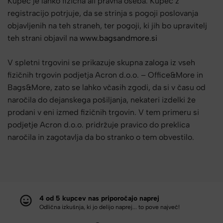
Kupec je lahko fizična ali pravna oseba. Kupec z
registracijo potrjuje, da se strinja s pogoji poslovanja
objavljenih na teh straneh, ter pogoji, ki jih bo upravitelj
teh strani objavil na
www.bagsandmore.si
V spletni trgovini se prikazuje skupna zaloga iz vseh
fizičnih trgovin podjetja Acron d.o.o. – Office&More in
Bags&More, zato se lahko včasih zgodi, da si v času od
naročila do dejanskega pošiljanja, nekateri izdelki že
prodani v eni izmed fizičnih trgovin. V tem primeru si
podjetje Acron d.o.o. pridržuje pravico do preklica
naročila in zagotavlja da bo stranko o tem obvestilo.
4 od 5 kupcev nas priporočajo naprej
Odlična izkušnja, ki jo delijo naprej... to pove največ!