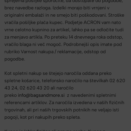
sprejema pošiljke sporočite, da odstopate od pogodbe,
brez navedbe razloga. Izdelki morajo biti vrnjeni v
originalni embalaži in ne smejo biti poškodovani. Stroške
vračila pošiljke plača kupec. Podjetje ACRON vam nato
vrne celotno kupnino za artikel, lahko pa se odločite tudi
za menjavo artikla. Po preteku 14 dnevnega roka odstop,
vračilo blaga ni več mogoč. Podrobnejši opis imate pod
rubriko Varnost nakupa / reklamacije, odstop od
pogodbe.
Kot spletni nakup se štejejo naročila oddana preko
spletne košarice, telefonsko naročilo na številkah 02 620
43 24, 02 620 43 20 ali naročilo
preko
info@bagsandmore.si
z navedenimi spletnimi
referencami artiklov. Za naročila izvedena v naših fizičnih
trgovinah, ali pri naših trgovskih potnikih ne veljajo isti
pogoji, kot pri nakupih preko spleta.