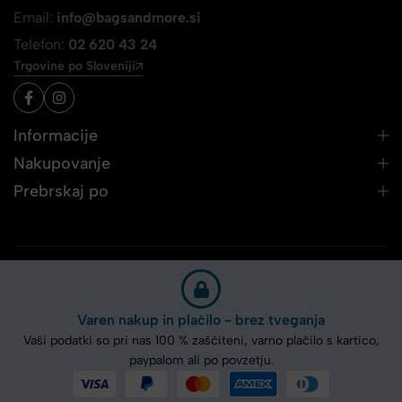
Email:
info@bagsandmore.si
Telefon:
02 620 43 24
Trgovine po Sloveniji
Informacije
Nakupovanje
Prebrskaj po
Varen nakup in plačilo - brez tveganja
Vaši podatki so pri nas 100 % zaščiteni, varno plačilo s kartico,
paypalom ali po povzetju.