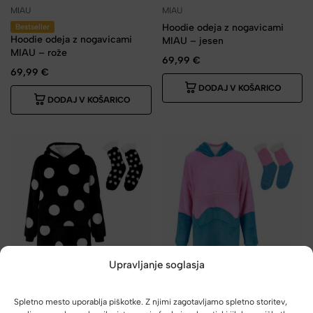
MIAU
MIAU
Hoodie odeja z nogavicami
Bestseller
Hoodie odeja z nogavicami
MIAU – jesen
MIAU – rože
69,99
€
69,99
€
DODAJ V KOŠARICO
DODAJ V KOŠARICO
Upravljanje soglasja
MIAU
MIAU
Spletno mesto uporablja piškotke. Z njimi zagotavljamo spletno storitev,
Hoodie odeja z nogavicami
Hoodie odeja z nogavicami