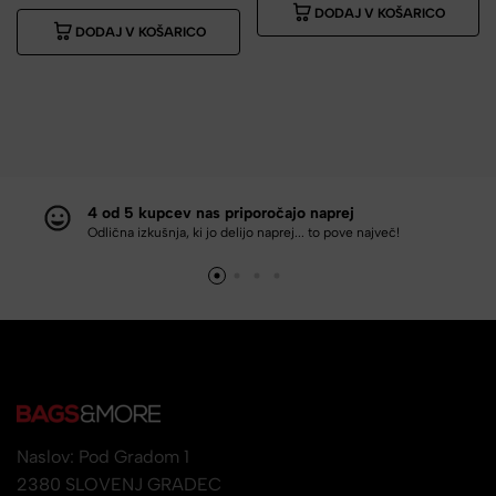
DODAJ V KOŠARICO
DODAJ V KOŠARICO
4 od 5 kupcev nas priporočajo naprej
Odlična izkušnja, ki jo delijo naprej... to pove največ!
Naslov: Pod Gradom 1
2380 SLOVENJ GRADEC