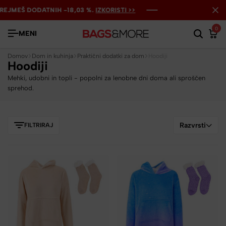
REJMEŠ DODATNIH -18,03 %.
REJMEŠ DODATNIH -18,03 %.
REJMEŠ DODATNIH -18,03 %.
IZKORISTI >>
IZKORISTI >>
IZKORISTI >>
0
MENI
Domov
Dom in kuhinja
Praktični dodatki za dom
Hoodiji
Hoodiji
Mehki, udobni in topli - popolni za lenobne dni doma ali sproščen
sprehod.
Razvrsti
FILTRIRAJ