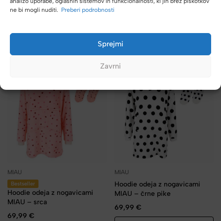
analizo uporabe, oglasnih sistemov in funkcionalnosti, ki jih brez piškotkov
MIAU – bele pike
MIAU – modro/roza
ne bi mogli nuditi.
Preberi podrobnosti
69,99
€
69,99
€
DODAJ V KOŠARICO
DODAJ V KOŠARICO
Sprejmi
Zavrni
MIAU
MIAU
Hoodie odeja z nogavicami
Bestseller
Hoodie odeja z nogavicami
MIAU – črne pike
MIAU – srca
69,99
€
69,99
€