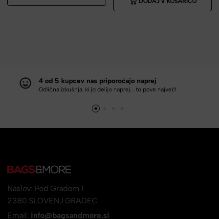
DODAJ V KOŠARICO
4 od 5 kupcev nas priporočajo naprej
Odlična izkušnja, ki jo delijo naprej... to pove največ!
Naslov: Pod Gradom 1
2380 SLOVENJ GRADEC
Email:
info@bagsandmore.si