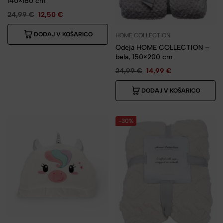
140×180 cm
24,99
€
12,50
€
DODAJ V KOŠARICO
HOME COLLECTION
Odeja HOME COLLECTION –
bela, 150×200 cm
24,99
€
14,99
€
DODAJ V KOŠARICO
-30%