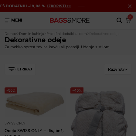
Š DODATNIH -18,03 %.
Š DODATNIH -18,03 %.
Š DODATNIH -18,03 %.
IZKORISTI >>
IZKORISTI >>
IZKORISTI >>
0
MENI
Domov
Dom in kuhinja
Praktični dodatki za dom
Dekorativne odeje
Dekorativne odeje
Za mehko sprostitev na kavču ali postelji. Udobje s stilom.
Razvrsti
FILTRIRAJ
-50%
-40%
SWISS ONLY
Odeja SWISS ONLY – flis, bež,