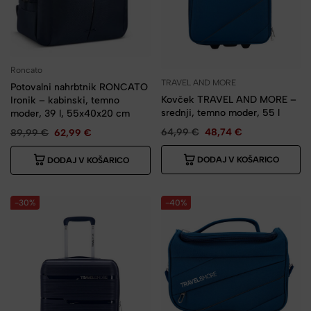
Roncato
TRAVEL AND MORE
Potovalni nahrbtnik RONCATO
Kovček TRAVEL AND MORE –
Ironik – kabinski, temno
srednji, temno moder, 55 l
moder, 39 l, 55x40x20 cm
64,99
€
48,74
€
89,99
€
62,99
€
DODAJ V KOŠARICO
DODAJ V KOŠARICO
-30%
-40%