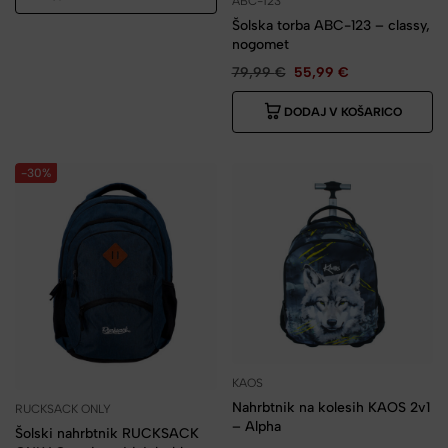
ABC-123
Šolska torba ABC-123 – classy,
nogomet
79,99
€
55,99
€
DODAJ V KOŠARICO
-30%
KAOS
Nahrbtnik na kolesih KAOS 2v1
RUCKSACK ONLY
– Alpha
Šolski nahrbtnik RUCKSACK