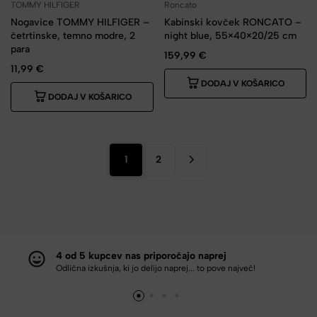
TOMMY HILFIGER
Roncato
Nogavice TOMMY HILFIGER –
Kabinski kovček RONCATO –
četrtinske, temno modre, 2
night blue, 55×40×20/25 cm
para
159,99
€
11,99
€
DODAJ V KOŠARICO
DODAJ V KOŠARICO
1
2
4 od 5 kupcev nas priporočajo naprej
Odlična izkušnja, ki jo delijo naprej... to pove največ!