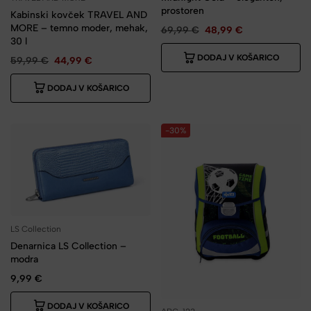
prostoren
Kabinski kovček TRAVEL AND
MORE – temno moder, mehak,
69,99
€
48,99
€
30 l
DODAJ V KOŠARICO
59,99
€
44,99
€
DODAJ V KOŠARICO
-30%
LS Collection
Denarnica LS Collection –
modra
9,99
€
DODAJ V KOŠARICO