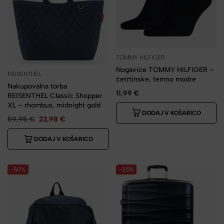
TOMMY HILFIGER
Nogavice TOMMY HILFIGER –
REISENTHEL
četrtinske, temno modre
Nakupovalna torba
11,99
€
REISENTHEL Classic Shopper
XL – rhombus, midnight gold
DODAJ V KOŠARICO
59,95
€
23,98
€
DODAJ V KOŠARICO
-50%
-25%