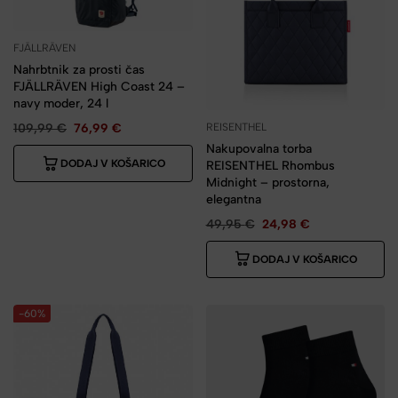
FJÄLLRÄVEN
Nahrbtnik za prosti čas
FJÄLLRÄVEN High Coast 24 –
navy moder, 24 l
REISENTHEL
109,99
€
76,99
€
Nakupovalna torba
DODAJ V KOŠARICO
REISENTHEL Rhombus
Midnight – prostorna,
elegantna
49,95
€
24,98
€
DODAJ V KOŠARICO
-60%