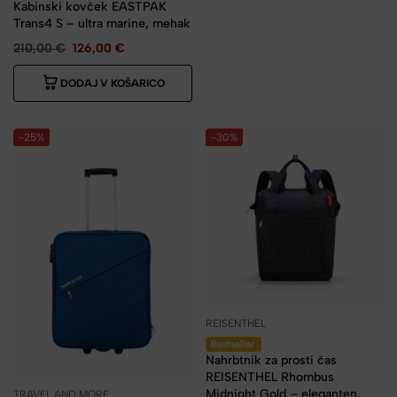
Kabinski kovček EASTPAK
Trans4 S – ultra marine, mehak
210,00
€
126,00
€
DODAJ V KOŠARICO
-25%
-30%
REISENTHEL
Bestseller
Nahrbtnik za prosti čas
REISENTHEL Rhombus
Midnight Gold – eleganten,
TRAVEL AND MORE