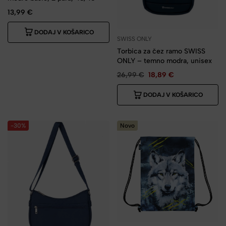
13,99
€
DODAJ V KOŠARICO
SWISS ONLY
Torbica za čez ramo SWISS
ONLY – temno modra, unisex
26,99
€
18,89
€
DODAJ V KOŠARICO
-30%
Novo