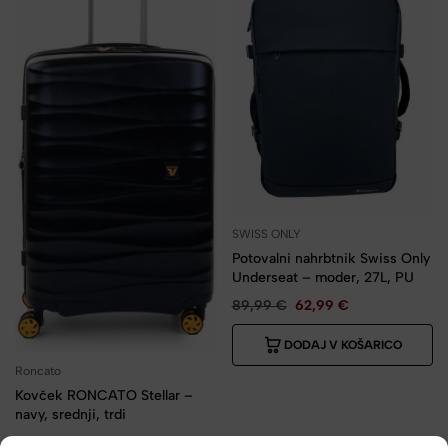
SWISS ONLY
Potovalni nahrbtnik Swiss Only
Underseat – moder, 27L, PU
89,99
€
62,99
€
DODAJ V KOŠARICO
Roncato
Kovček RONCATO Stellar –
navy, srednji, trdi
169,99
€
127,49
€