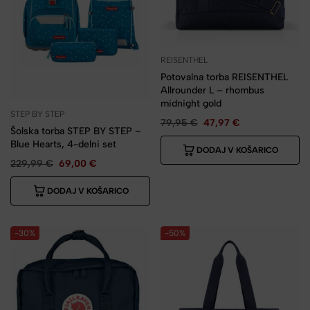
REISENTHEL
Potovalna torba REISENTHEL
Allrounder L – rhombus
midnight gold
STEP BY STEP
79,95
€
47,97
€
Šolska torba STEP BY STEP –
Blue Hearts, 4-delni set
DODAJ V KOŠARICO
229,99
€
69,00
€
DODAJ V KOŠARICO
-30%
-50%