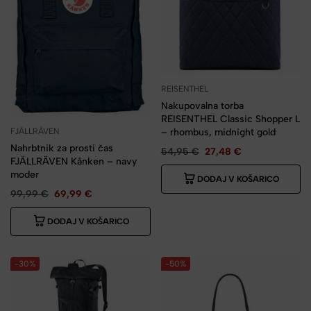
REISENTHEL
Nakupovalna torba
REISENTHEL Classic Shopper L
– rhombus, midnight gold
FJÄLLRÄVEN
Nahrbtnik za prosti čas
54,95
€
27,48
€
FJÄLLRÄVEN Kånken – navy
moder
DODAJ V KOŠARICO
99,99
€
69,99
€
DODAJ V KOŠARICO
-30%
-50%