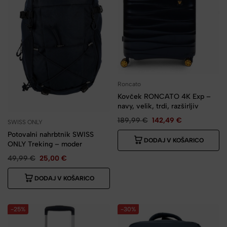
Roncato
Kovček RONCATO 4K Exp –
navy, velik, trdi, razširljiv
189,99
€
142,49
€
SWISS ONLY
Potovalni nahrbtnik SWISS
DODAJ V KOŠARICO
ONLY Treking – moder
49,99
€
25,00
€
DODAJ V KOŠARICO
-25%
-30%