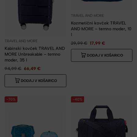
TRAVEL AND MORE
Kozmetični kovček TRAVEL
AND MORE – temno moder, 10
l
TRAVEL AND MORE
29,99
€
17,99
€
Kabinski kovček TRAVEL AND
MORE Unbreakable – temno
DODAJ V KOŠARICO
moder, 35 l
94,99
€
66,49
€
DODAJ V KOŠARICO
-70%
-40%