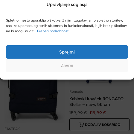
Upravljanje soglasja
DODAJ V KOŠARICO
Spletno mesto uporablja piškotke. Z njimi zagotavljamo spletno storitev,
analizo uporabe, oglasnih sistemov in funkcionalnosti, ki jih brez piškotkov
-40%
-25%
ne bi mogli nuditi.
Preberi podrobnosti
Sprejmi
Zavrni
Roncato
Kabinski kovček RONCATO
Stellar – navy, 55 cm
159,99
€
119,99
€
DODAJ V KOŠARICO
EASTPAK