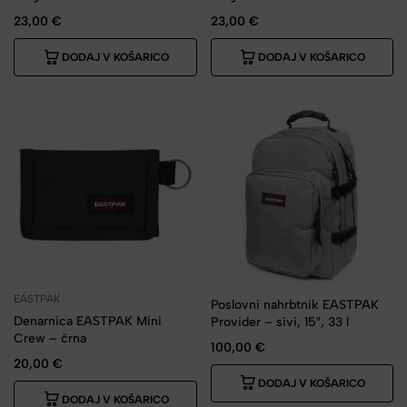
23,00
€
23,00
€
DODAJ V KOŠARICO
DODAJ V KOŠARICO
EASTPAK
Poslovni nahrbtnik EASTPAK
Denarnica EASTPAK Mini
Provider – sivi, 15″, 33 l
Crew – črna
100,00
€
20,00
€
DODAJ V KOŠARICO
DODAJ V KOŠARICO