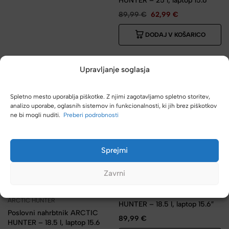
HUNTER – 25 l, laptop 15.6″
89,99
€
62,99
€
DODAJ V KOŠARICO
Upravljanje soglasja
Spletno mesto uporablja piškotke. Z njimi zagotavljamo spletno storitev,
analizo uporabe, oglasnih sistemov in funkcionalnosti, ki jih brez piškotkov
ne bi mogli nuditi.
Preberi podrobnosti
Sprejmi
Zavrni
ARCTIC HUNTER
Bestseller
Poslovni nahrbtnik ARCTIC
ARCTIC HUNTER
HUNTER – 18.5 l, laptop 15.6″
Poslovni nahrbtnik ARCTIC
89,99
€
HUNTER – 18.5 l, laptop 15.6