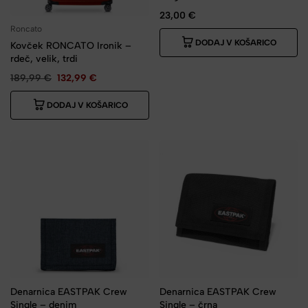
23,00
€
Roncato
DODAJ V KOŠARICO
Kovček RONCATO Ironik –
rdeč, velik, trdi
189,99
€
132,99
€
DODAJ V KOŠARICO
Denarnica EASTPAK Crew
Denarnica EASTPAK Crew
Single – denim
Single – črna