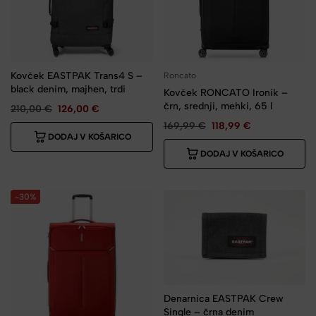
Kovček EASTPAK Trans4 S –
Roncato
black denim, majhen, trdi
Kovček RONCATO Ironik –
črn, srednji, mehki, 65 l
210,00
€
126,00
€
169,99
€
118,99
€
DODAJ V KOŠARICO
DODAJ V KOŠARICO
-30%
Denarnica EASTPAK Crew
Single – črna denim