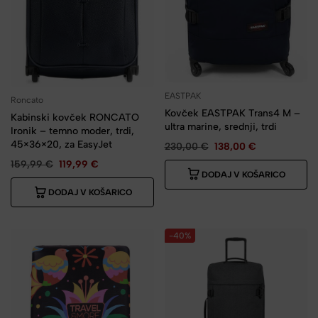
EASTPAK
Roncato
Kovček EASTPAK Trans4 M –
Kabinski kovček RONCATO
ultra marine, srednji, trdi
Ironik – temno moder, trdi,
45×36×20, za EasyJet
230,00
€
138,00
€
159,99
€
119,99
€
DODAJ V KOŠARICO
DODAJ V KOŠARICO
-40%