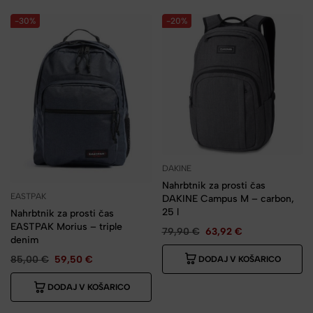
-30%
-20%
DAKINE
Nahrbtnik za prosti čas
EASTPAK
DAKINE Campus M – carbon,
25 l
Nahrbtnik za prosti čas
EASTPAK Morius – triple
79,90
€
63,92
€
denim
85,00
€
59,50
€
DODAJ V KOŠARICO
DODAJ V KOŠARICO