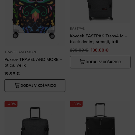
EASTPAK
Kovček EASTPAK Trans4 M –
black denim, srednji, trdi
230,00
€
138,00
€
TRAVEL AND MORE
Pokrov TRAVEL AND MORE –
DODAJ V KOŠARICO
ptica, velik
19,99
€
DODAJ V KOŠARICO
-40%
-30%