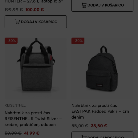
HUNTER – 27.6 l, laptop 15.6″
DODAJ V KOŠARICO
199,99
€
100,00
€
DODAJ V KOŠARICO
-30%
-30%
Nahrbtnik za prosti čas
REISENTHEL
EASTPAK Padded Pak’r – črn
Nahrbtnik za prosti čas
denim
REISENTHEL R Twist Silver –
srebrn, praktičen, udoben
55,00
€
38,50
€
59,99
€
41,99
€