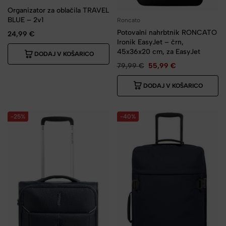
Organizator za oblačila TRAVEL
BLUE – 2v1
Roncato
Potovalni nahrbtnik RONCATO
24,99
€
Ironik EasyJet – črn,
45x36x20 cm, za EasyJet
DODAJ V KOŠARICO
79,99
€
55,99
€
DODAJ V KOŠARICO
-25%
-40%