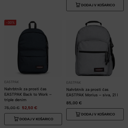
DODAJ V KOŠARICO
-30%
EASTPAK
EASTPAK
Nahrbtnik za prosti čas
Nahrbtnik za prosti čas
EASTPAK Back to Work –
EASTPAK Morius – siva, 21 l
triple denim
85,00
€
75,00
€
52,50
€
DODAJ V KOŠARICO
DODAJ V KOŠARICO