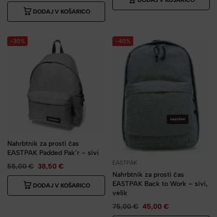
DODAJ V KOŠARICO
DODAJ V KOŠARICO
-30%
-40%
Nahrbtnik za prosti čas
EASTPAK Padded Pak’r – sivi
EASTPAK
55,00
€
38,50
€
Nahrbtnik za prosti čas
EASTPAK Back to Work – sivi,
DODAJ V KOŠARICO
velik
75,00
€
45,00
€