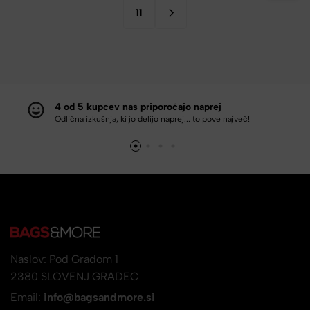
11
4 od 5 kupcev nas priporočajo naprej
Odlična izkušnja, ki jo delijo naprej... to pove največ!
Naslov: Pod Gradom 1
2380 SLOVENJ GRADEC
Email:
info@bagsandmore.si