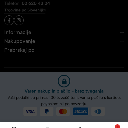
Telefon:
02 620 43 24
Trgovine po Sloveniji
Informacije
Nakupovanje
Prebrskaj po
Varen nakup in plačilo - brez tveganja
Vaši podatki so pri nas 100 % zaščiteni, varno plačilo s kartico,
paypalom ali po povzetju.
0