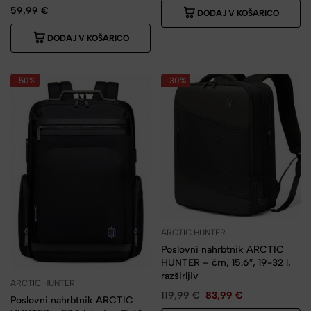
59,99
€
DODAJ V KOŠARICO
DODAJ V KOŠARICO
-50%
-30%
ARCTIC HUNTER
Poslovni nahrbtnik ARCTIC
HUNTER – črn, 15.6″, 19-32 l,
razširljiv
ARCTIC HUNTER
119,99
€
83,99
€
Poslovni nahrbtnik ARCTIC