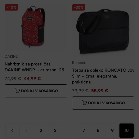
-40%
-30%
DAKINE
Roncato
Nahrbtnik za prosti čas
DAKINE WNDR – crimson, 25 l
Torba za obleko RONCATO Joy
Slim – črna, elegantna,
74,99
€
44,99
€
praktična
79,99
€
55,99
€
DODAJ V KOŠARICO
DODAJ V KOŠARICO
…
1
2
3
7
8
9
10