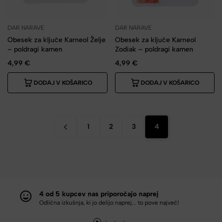
DAR NARAVE
DAR NARAVE
Obesek za ključe Karneol Želje
Obesek za ključe Karneol
– poldragi kamen
Zodiak – poldragi kamen
4,99
€
4,99
€
DODAJ V KOŠARICO
DODAJ V KOŠARICO
1
2
3
4
4 od 5 kupcev nas priporočajo naprej
Odlična izkušnja, ki jo delijo naprej... to pove največ!