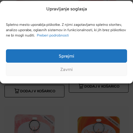
Upravljanje soglasja
Spletno mesto uporablja piškotke. Z njimi zagotavljamo spletno storitev,
analizo uporabe, oglasnih sistemov in funkcionalnosti, ki jih brez piškotkov
ne bi mogli nuditi.
Preberi podrobnosti
DAR NARAVE
Sprejmi
DAR NARAVE
Obesek za ključe Roževec
Obesek za ključe Roževec
Želje – poldragi kamen
Zavrni
Zdravje – poldragi kamen
4,99
€
4,99
€
DODAJ V KOŠARICO
DODAJ V KOŠARICO