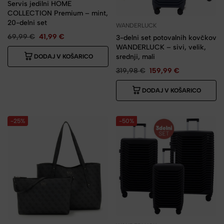
Servis jedilni HOME
COLLECTION Premium – mint,
20-delni set
WANDERLUCK
69,99
€
41,99
€
3-delni set potovalnih kovčkov
WANDERLUCK – sivi, velik,
srednji, mali
DODAJ V KOŠARICO
319,98
€
159,99
€
DODAJ V KOŠARICO
-25%
-50%