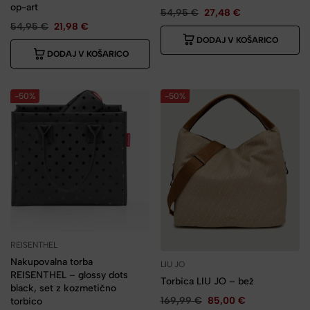
op-art
54,95
€
27,48
€
54,95
€
21,98
€
DODAJ V KOŠARICO
DODAJ V KOŠARICO
-50%
-50%
REISENTHEL
Nakupovalna torba
LIU JO
REISENTHEL – glossy dots
Torbica LIU JO – bež
black, set z kozmetično
169,99
€
85,00
€
torbico