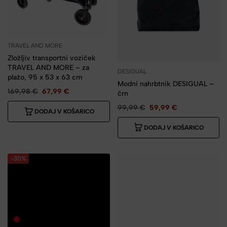
TRAVEL AND MORE
Zložljiv transportni voziček
TRAVEL AND MORE – za
DESIGUAL
plažo, 95 x 53 x 63 cm
Modni nahrbtnik DESIGUAL –
169,98
€
67,99
€
črn
99,99
€
59,99
€
DODAJ V KOŠARICO
DODAJ V KOŠARICO
-30%