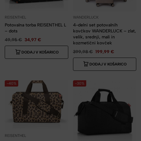
REISENTHEL
WANDERLUCK
Potovalna torba REISENTHEL L
4-delni set potovalnih
– dots
kovčkov WANDERLUCK – zlat,
velik, srednji, mali in
49,95
€
34,97
€
kozmetični kovček
399,98
€
199,99
€
DODAJ V KOŠARICO
DODAJ V KOŠARICO
-40%
-30%
REISENTHEL