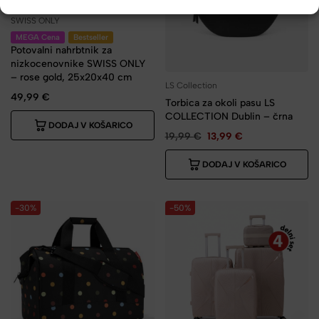
SWISS ONLY
MEGA Cena
Bestseller
Potovalni nahrbtnik za
nizkocenovnike SWISS ONLY
– rose gold, 25x20x40 cm
LS Collection
49,99
€
Torbica za okoli pasu LS
COLLECTION Dublin – črna
DODAJ V KOŠARICO
19,99
€
13,99
€
DODAJ V KOŠARICO
-30%
-50%