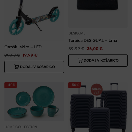
DESIGUAL
Torbica DESIGUAL – črna
Otroški skiro – LED
89,99
€
36,00
€
99,97
€
19,99
€
DODAJ V KOŠARICO
DODAJ V KOŠARICO
-40%
-50%
HOME COLLECTION