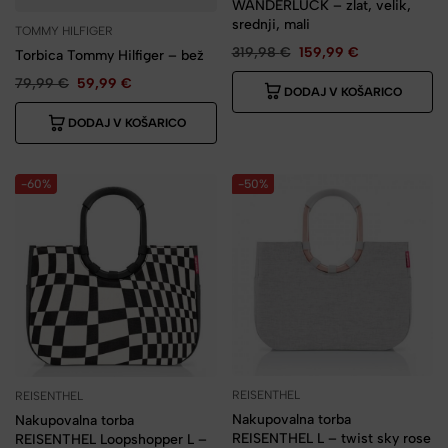
WANDERLUCK – zlat, velik,
srednji, mali
TOMMY HILFIGER
319,98
€
159,99
€
Torbica Tommy Hilfiger – bež
79,99
€
59,99
€
DODAJ V KOŠARICO
DODAJ V KOŠARICO
-60%
-50%
REISENTHEL
REISENTHEL
Nakupovalna torba
Nakupovalna torba
REISENTHEL L – twist sky rose
REISENTHEL Loopshopper L –