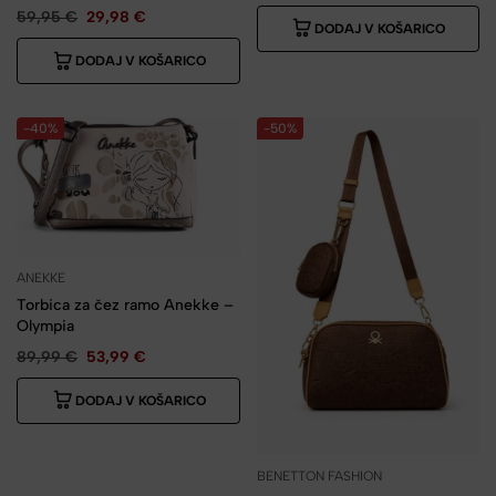
59,95
€
29,98
€
DODAJ V KOŠARICO
DODAJ V KOŠARICO
-40%
-50%
ANEKKE
Torbica za čez ramo Anekke –
Olympia
89,99
€
53,99
€
DODAJ V KOŠARICO
BENETTON FASHION