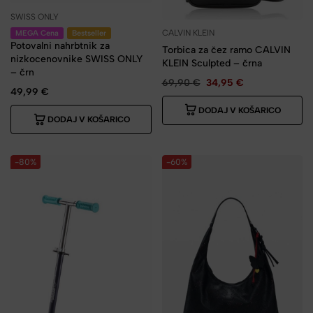
SWISS ONLY
CALVIN KLEIN
MEGA Cena
Bestseller
Potovalni nahrbtnik za
Torbica za čez ramo CALVIN
nizkocenovnike SWISS ONLY
KLEIN Sculpted – črna
– črn
69,90
€
34,95
€
49,99
€
DODAJ V KOŠARICO
DODAJ V KOŠARICO
-80%
-60%