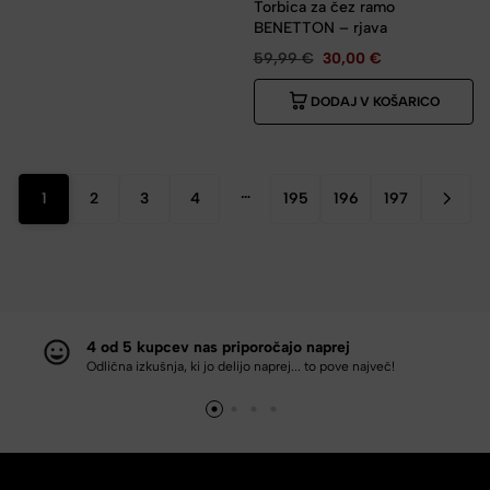
Torbica za čez ramo
BENETTON – rjava
59,99
€
30,00
€
DODAJ V KOŠARICO
…
1
2
3
4
195
196
197
4 od 5 kupcev nas priporočajo naprej
Odlična izkušnja, ki jo delijo naprej... to pove največ!