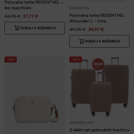
Potovalna torba REISENTHEL –
leo macchiato
REISENTHEL
Potovalna torba REISENTHEL
62,95
€
37,77
€
Allrounder L – črna
DODAJ V KOŠARICO
49,95
€
34,97
€
DODAJ V KOŠARICO
-25%
-50%
WANDERLUCK
3-delni set potovalnih kovčkov