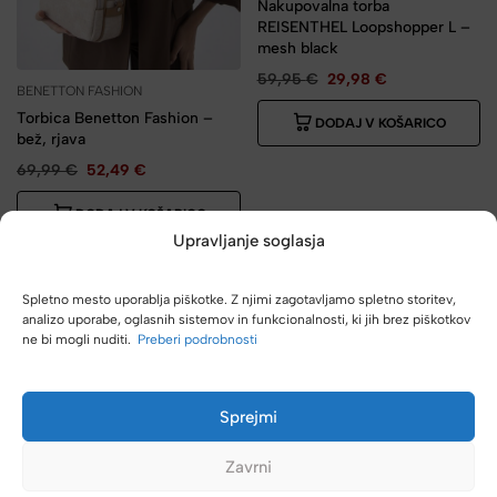
Nakupovalna torba
REISENTHEL Loopshopper L –
mesh black
59,95
€
29,98
€
BENETTON FASHION
Torbica Benetton Fashion –
DODAJ V KOŠARICO
bež, rjava
69,99
€
52,49
€
DODAJ V KOŠARICO
Upravljanje soglasja
-30%
Spletno mesto uporablja piškotke. Z njimi zagotavljamo spletno storitev,
analizo uporabe, oglasnih sistemov in funkcionalnosti, ki jih brez piškotkov
ne bi mogli nuditi.
Preberi podrobnosti
Sprejmi
Zavrni