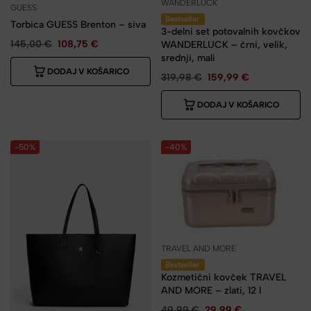
WANDERLUCK
GUESS
Bestseller
Torbica GUESS Brenton – siva
3-delni set potovalnih kovčkov
145,00
€
108,75
€
WANDERLUCK – črni, velik,
srednji, mali
DODAJ V KOŠARICO
319,98
€
159,99
€
DODAJ V KOŠARICO
-50%
-40%
TRAVEL AND MORE
Bestseller
Kozmetični kovček TRAVEL
AND MORE – zlati, 12 l
49,99
€
29,99
€