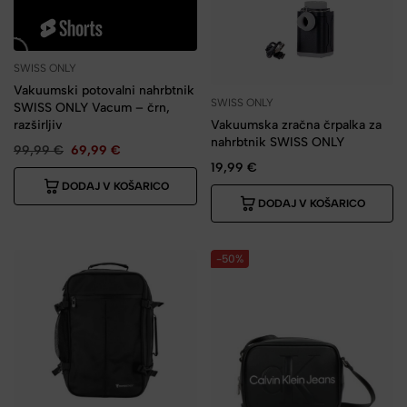
SWISS ONLY
Vakuumski potovalni nahrbtnik
SWISS ONLY
SWISS ONLY Vacum – črn,
razširljiv
Vakuumska zračna črpalka za
nahrbtnik SWISS ONLY
99,99
€
69,99
€
19,99
€
DODAJ V KOŠARICO
DODAJ V KOŠARICO
-50%