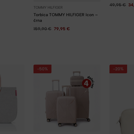
49,95
€
34
TOMMY HILFIGER
Torbica TOMMY HILFIGER Icon –
črna
159,90
€
79,95
€
-50%
-20%