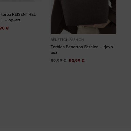
 torba REISENTHEL
 L – op-art
,98
€
BENETTON FASHION
Torbica Benetton Fashion – rjavo-
bež
89,99
€
53,99
€