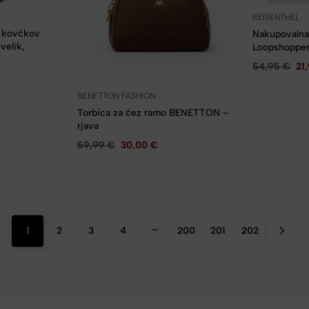
REISENTHEL
h kovčkov
Nakupovalna
elik,
Loopshopper
54,95
€
21
BENETTON FASHION
Torbica za čez ramo BENETTON –
rjava
59,99
€
30,00
€
…
1
2
3
4
200
201
202