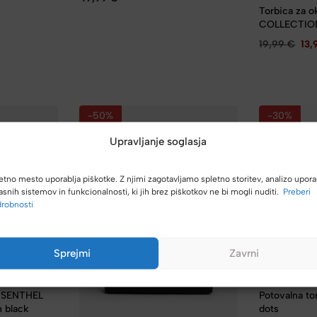
Torbica za o
COLLECTION
19,99
€
13
-50%
-30%
Upravljanje soglasja
etno mesto uporablja piškotke. Z njimi zagotavljamo spletno storitev, analizo upora
asnih sistemov in funkcionalnosti, ki jih brez piškotkov ne bi mogli nuditi.
Preberi
robnosti
Sprejmi
Zavrni
REISENTHEL
EISENTHEL
Potovalna t
 black
dots