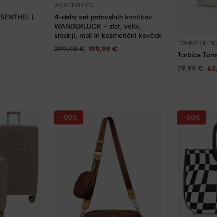
WANDERLUCK
EISENTHEL L
4-delni set potovalnih kovčkov
WANDERLUCK – zlat, velik,
srednji, mali in kozmetični kovček
TOMMY HILFI
399,98
€
199,99
€
Torbica Tomm
79,99
€
63
-50%
-60%