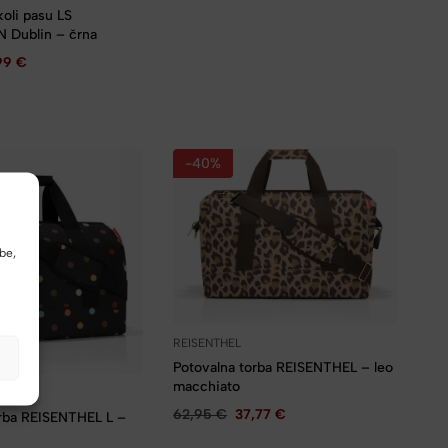
koli pasu LS
 Dublin – črna
,99
€
-40%
be,
REISENTHEL
Potovalna torba REISENTHEL – leo
macchiato
62,95
€
37,77
€
orba REISENTHEL L –