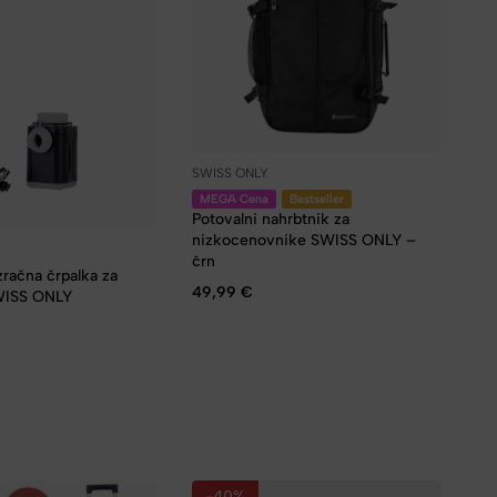
SWISS ONLY
MEGA Cena
Bestseller
Potovalni nahrbtnik za
nizkocenovnike SWISS ONLY –
črn
račna črpalka za
49,99
€
WISS ONLY
-40%