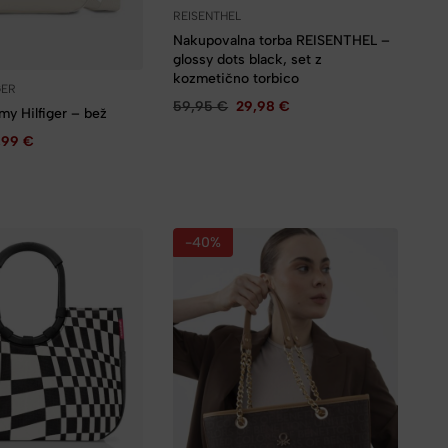
REISENTHEL
Nakupovalna torba REISENTHEL –
glossy dots black, set z
kozmetično torbico
GER
59,95
€
29,98
€
y Hilfiger – bež
,99
€
-40%