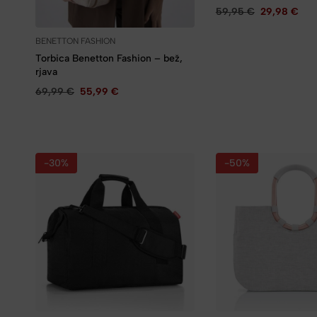
59,95
€
29,98
€
BENETTON FASHION
Torbica Benetton Fashion – bež,
rjava
69,99
€
55,99
€
-30%
-50%