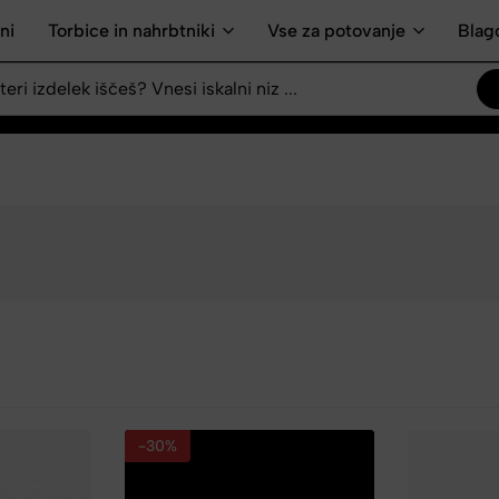
ni
Torbice in nahrbtniki
Vse za potovanje
Blag
-30%