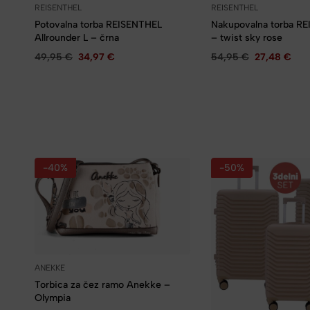
REISENTHEL
REISENTHEL
Potovalna torba REISENTHEL
Nakupovalna torba R
Allrounder L – črna
– twist sky rose
49,95
€
34,97
€
54,95
€
27,48
€
-40%
-50%
ANEKKE
Torbica za čez ramo Anekke –
Olympia