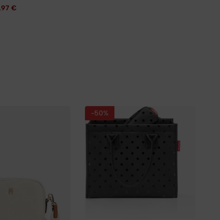
,97
€
-50%