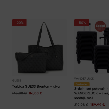
-20%
-50%
WANDERLUCK
GUESS
Bestseller
Torbica GUESS Brenton – siva
3-delni set potovalni
145,00
€
116,00
€
WANDERLUCK – črni, 
srednji, mali
319,98
€
159,99
€