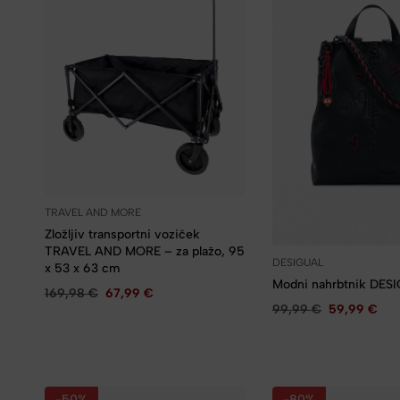
TRAVEL AND MORE
Zložljiv transportni voziček
TRAVEL AND MORE – za plažo, 95
DESIGUAL
x 53 x 63 cm
Modni nah
169,98
€
67,99
€
99,99
€
59,99
€
-50%
-80%