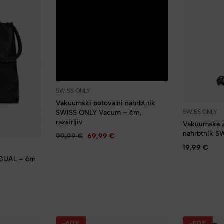
SWISS ONLY
Vakuumski potovalni nahrbtnik
SWISS ONLY Vacum – črn,
SWISS ONLY
razširljiv
Vakuumska z
nahrbtnik S
99,99
€
69,99
€
19,99
€
rbtnik DESIGUAL – črn
-60%
-50%