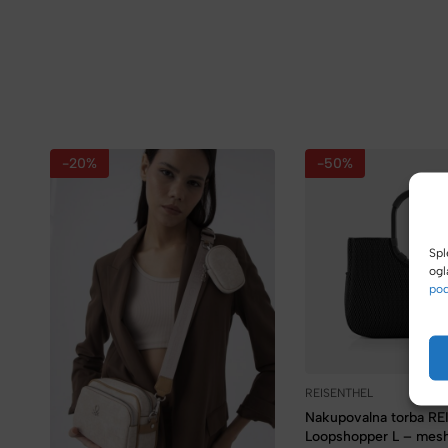
-20%
-50%
Spl
ogl
pod
REISENTHEL
Nakupovalna torba R
Loopshopper L – mesh