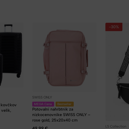
-30%
SWISS ONLY
MEGA Cena
Bestseller
h kovčkov
Potovalni nahrbtnik za
velik,
nizkocenovnike SWISS ONLY –
rose gold, 25x20x40 cm
LS Collection
49,99
€