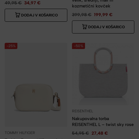
velik, srednji, mali in
49,95
€
34,97
€
kozmetični kovček
399,98
€
199,99
€
DODAJ V KOŠARICO
DODAJ V KOŠARICO
-25%
-50%
REISENTHEL
Nakupovalna torba
REISENTHEL L – twist sky rose
TOMMY HILFIGER
54,95
€
27,48
€