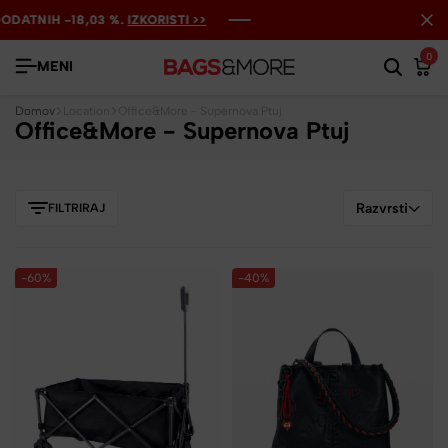
TNIH -18,03 %.
TNIH -18,03 %.
TNIH -18,03 %.
IZKORISTI >>
IZKORISTI >>
IZKORISTI >>
0
MENI
Domov
Location
Office&More - Supernova Ptuj
Office&More - Supernova Ptuj
Razvrsti
FILTRIRAJ
-60%
-40%