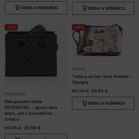
DODAJ V KOŠARICO
DODAJ V KOŠARICO
-50%
-40%
ANEKKE
Torbica za čez ramo Anekke –
Olympia
89,99
€
53,99
€
REISENTHEL
Nakupovalna torba
DODAJ V KOŠARICO
REISENTHEL – glossy dots
black, set z kozmetično
torbico
59,95
€
29,98
€