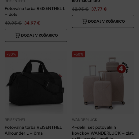
leo macchiato
REISENTHEL
Potovalna torba REISENTHEL L
62,95
€
37,77
€
– dots
DODAJ V KOŠARICO
49,95
€
34,97
€
DODAJ V KOŠARICO
-30%
-50%
REISENTHEL
WANDERLUCK
Potovalna torba REISENTHEL
4-delni set potovalnih
Allrounder L – črna
kovčkov WANDERLUCK – zlat,