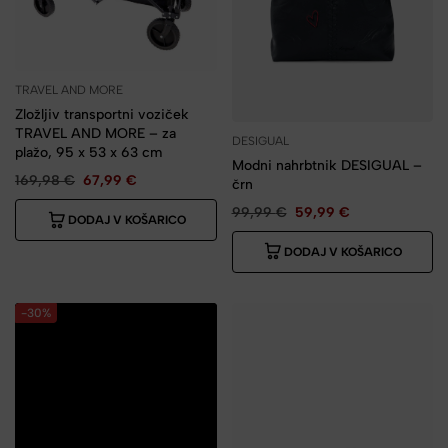
TRAVEL AND MORE
Zložljiv transportni voziček
TRAVEL AND MORE – za
DESIGUAL
plažo, 95 x 53 x 63 cm
Modni nahrbtnik DESIGUAL –
169,98
€
67,99
€
črn
99,99
€
59,99
€
DODAJ V KOŠARICO
DODAJ V KOŠARICO
-30%