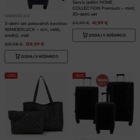
Servis jedilni HOME
COLLECTION Premium – mint,
20-delni set
WANDERLUCK
69,99
€
41,99
€
3-delni set potovalnih kovčkov
WANDERLUCK – sivi, velik,
srednji, mali
DODAJ V KOŠARICO
319,98
€
159,99
€
DODAJ V KOŠARICO
-25%
-50%