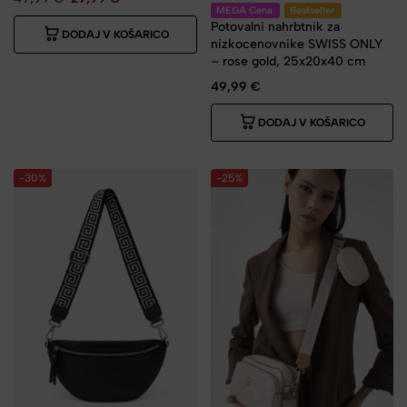
MEGA Cena
Bestseller
Potovalni nahrbtnik za
DODAJ V KOŠARICO
nizkocenovnike SWISS ONLY
– rose gold, 25x20x40 cm
49,99
€
DODAJ V KOŠARICO
-30%
-25%