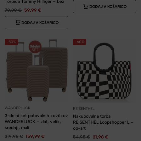
Torbica Tommy Hilfiger – bež
DODAJ V KOŠARICO
79,99
€
59,99
€
DODAJ V KOŠARICO
-50%
-60%
WANDERLUCK
REISENTHEL
3-delni set potovalnih kovčkov
Nakupovalna torba
WANDERLUCK – zlat, velik,
REISENTHEL Loopshopper L –
srednji, mali
op-art
319,98
€
159,99
€
54,95
€
21,98
€