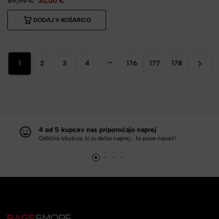
59,99
€
30,00
€
DODAJ V KOŠARICO
…
1
2
3
4
176
177
178
4 od 5 kupcev nas priporočajo naprej
Odlična izkušnja, ki jo delijo naprej... to pove največ!