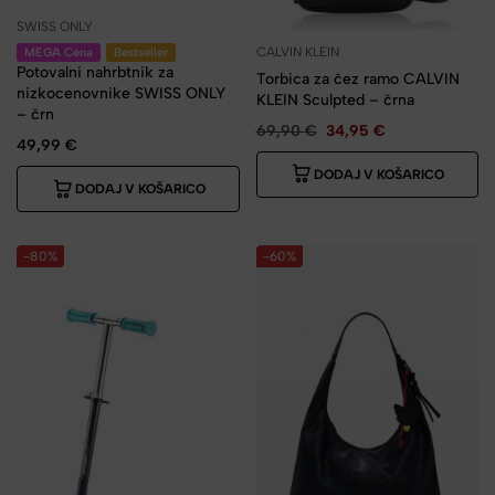
SWISS ONLY
CALVIN KLEIN
MEGA Cena
Bestseller
Potovalni nahrbtnik za
Torbica za čez ramo CALVIN
nizkocenovnike SWISS ONLY
KLEIN Sculpted – črna
– črn
69,90
€
34,95
€
49,99
€
DODAJ V KOŠARICO
DODAJ V KOŠARICO
-80%
-60%