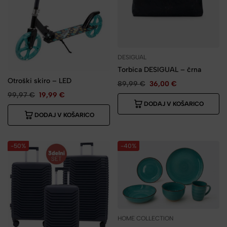
DESIGUAL
Torbica DESIGUAL – črna
Otroški skiro – LED
89,99
€
36,00
€
99,97
€
19,99
€
DODAJ V KOŠARICO
DODAJ V KOŠARICO
-50%
-40%
HOME COLLECTION