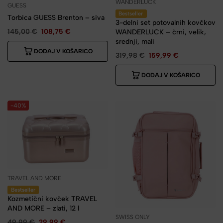
WANDERLUCK
GUESS
Bestseller
Torbica GUESS Brenton – siva
3-delni set potovalnih kovčkov
145,00
€
108,75
€
WANDERLUCK – črni, velik,
srednji, mali
DODAJ V KOŠARICO
319,98
€
159,99
€
DODAJ V KOŠARICO
-40%
TRAVEL AND MORE
Bestseller
Kozmetični kovček TRAVEL
AND MORE – zlati, 12 l
SWISS ONLY
49,99
€
29,99
€