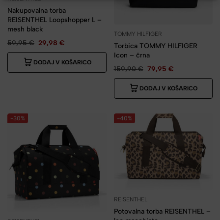
Nakupovalna torba
REISENTHEL Loopshopper L –
mesh black
TOMMY HILFIGER
59,95
€
29,98
€
Torbica TOMMY HILFIGER
Icon – črna
DODAJ V KOŠARICO
159,90
€
79,95
€
DODAJ V KOŠARICO
-30%
-40%
REISENTHEL
Potovalna torba REISENTHEL –