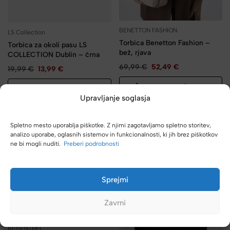
BENETTON FASHION
LS Collection
Torbica Benetton Fashion –
Torbica za okoli pasu LS
bež, rjava
COLLECTION Dublin – črna
69,99
€
52,49
€
19,99
€
13,99
€
DODAJ V KOŠARICO
DODAJ V KOŠARICO
Upravljanje soglasja
-50%
-50%
Spletno mesto uporablja piškotke. Z njimi zagotavljamo spletno storitev,
analizo uporabe, oglasnih sistemov in funkcionalnosti, ki jih brez piškotkov
ne bi mogli nuditi.
Preberi podrobnosti
Sprejmi
Zavrni
REISENTHEL