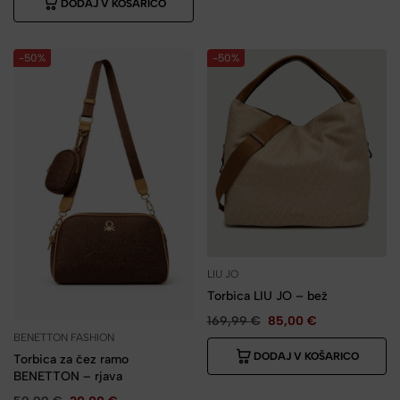
DODAJ V KOŠARICO
-50%
-50%
LIU JO
Torbica LIU JO – bež
169,99
€
85,00
€
BENETTON FASHION
DODAJ V KOŠARICO
Torbica za čez ramo
BENETTON – rjava