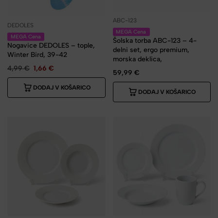
ABC-123
DEDOLES
MEGA Cena
MEGA Cena
Šolska torba ABC-123 – 4-
Nogavice DEDOLES – tople,
delni set, ergo premium,
Winter Bird, 39-42
morska deklica,
4,99
€
1,66
€
59,99
€
DODAJ V KOŠARICO
DODAJ V KOŠARICO