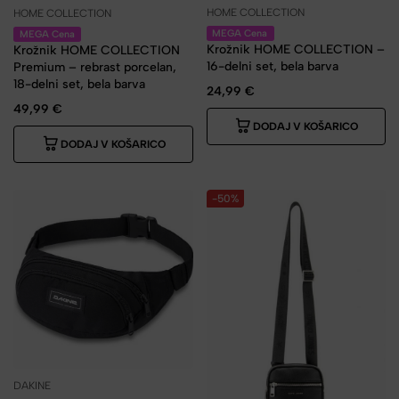
HOME COLLECTION
HOME COLLECTION
MEGA Cena
MEGA Cena
Krožnik HOME COLLECTION –
Krožnik HOME COLLECTION
16-delni set, bela barva
Premium – rebrast porcelan,
18-delni set, bela barva
24,99
€
49,99
€
DODAJ V KOŠARICO
DODAJ V KOŠARICO
-50%
DAKINE