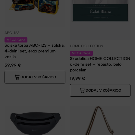
ABC-123
MEGA Cena
Šolska torba ABC-123 – šolska,
HOME COLLECTION
4-delni set, ergo premium,
MEGA Cena
vozila
Skodelica HOME COLLECTION
6-delni set – rebasto, belo,
59,99
€
porcelan
DODAJ V KOŠARICO
19,99
€
DODAJ V KOŠARICO