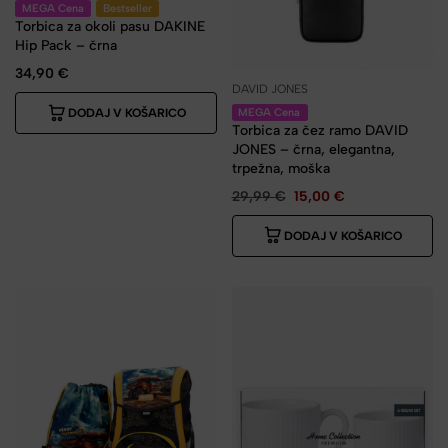
MEGA Cena
Bestseller
Torbica za okoli pasu DAKINE
Hip Pack – črna
34,90
€
DAVID JONES
MEGA Cena
DODAJ V KOŠARICO
Torbica za čez ramo DAVID
JONES – črna, elegantna,
trpežna, moška
29,99
€
15,00
€
DODAJ V KOŠARICO