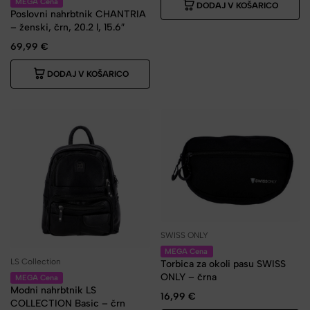
MEGA Cena
DODAJ V KOŠARICO
Poslovni nahrbtnik CHANTRIA
– ženski, črn, 20.2 l, 15.6″
69,99
€
DODAJ V KOŠARICO
SWISS ONLY
MEGA Cena
LS Collection
Torbica za okoli pasu SWISS
ONLY – črna
MEGA Cena
Modni nahrbtnik LS
16,99
€
COLLECTION Basic – črn