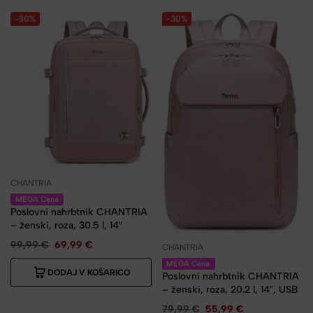
-30%
-30%
CHANTRIA
MEGA Cena
Poslovni nahrbtnik CHANTRIA
– ženski, roza, 30.5 l, 14″
99,99
€
69,99
€
CHANTRIA
MEGA Cena
DODAJ V KOŠARICO
Poslovni nahrbtnik CHANTRIA
– ženski, roza, 20.2 l, 14″, USB
79,99
€
55,99
€