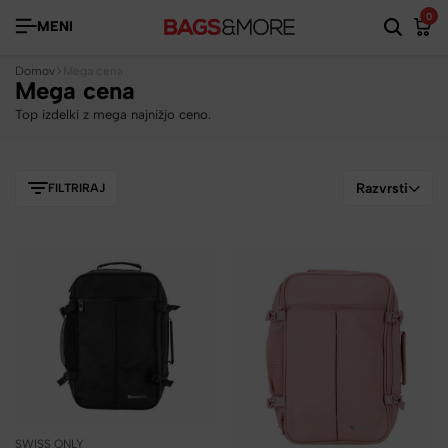
0
MENI
Domov
Mega cena
Mega cena
Top izdelki z mega najnižjo ceno.
Razvrsti
FILTRIRAJ
SWISS ONLY