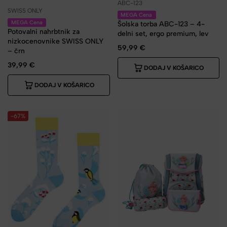
ABC-123
SWISS ONLY
MEGA Cena
MEGA Cena
Šolska torba ABC-123 – 4-
Potovalni nahrbtnik za
delni set, ergo premium, lev
nizkocenovnike SWISS ONLY
59,99
€
– črn
39,99
€
DODAJ V KOŠARICO
DODAJ V KOŠARICO
-67%