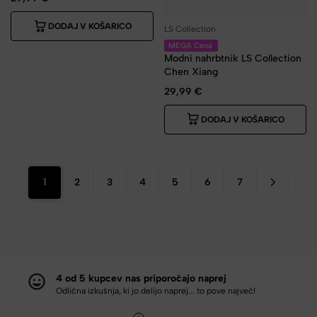
DODAJ V KOŠARICO
LS Collection
MEGA Cena
Modni nahrbtnik LS Collection
Chen Xiang
29,99
€
DODAJ V KOŠARICO
1
2
3
4
5
6
7
4 od 5 kupcev nas priporočajo naprej
Odlična izkušnja, ki jo delijo naprej... to pove največ!