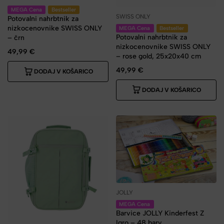
MEGA Cena
Bestseller
SWISS ONLY
Potovalni nahrbtnik za
nizkocenovnike SWISS ONLY
MEGA Cena
Bestseller
Potovalni nahrbtnik za
– črn
nizkocenovnike SWISS ONLY
49,99
€
– rose gold, 25x20x40 cm
49,99
€
DODAJ V KOŠARICO
DODAJ V KOŠARICO
JOLLY
MEGA Cena
Barvice JOLLY Kinderfest Z
Igro – 48 barv