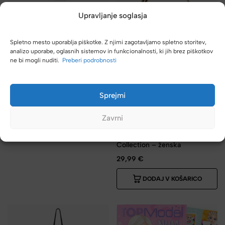
Upravljanje soglasja
SWISS ONLY
MEGA Cena
Torbica za okoli pasu SWISS
Spletno mesto uporablja piškotke. Z njimi zagotavljamo spletno storitev,
ONLY – siva
analizo uporabe, oglasnih sistemov in funkcionalnosti, ki jih brez piškotkov
19,99
€
ne bi mogli nuditi.
Preberi podrobnosti
DODAJ V KOŠARICO
Sprejmi
LS Collection
Zavrni
MEGA Cena
Torbica za čez ramo LS
Collection – ženska
29,99
€
DODAJ V KOŠARICO