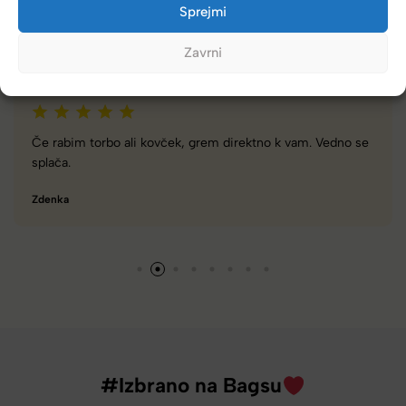
Kupci nas hvalijo zaradi hitre dostave, poštenih cen in velike
Sprejmi
izbire.
Zavrni
no se
Zelo dobra trgovina za torbe in kovčke, z veliko izbire
različnimi znamkami in dobrimi popusti/akcijami.
Tamara
#Izbrano na Bagsu