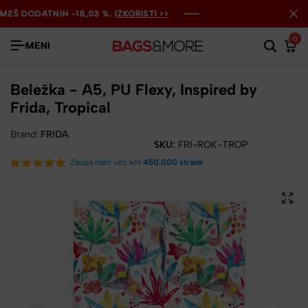
Š DODATNIH -18,03 %.
Š DODATNIH -18,03 %.
Š DODATNIH -18,03 %.
IZKORISTI >>
IZKORISTI >>
IZKORISTI >>
0
MENI
Beležka - A5, PU Flexy, Inspired by
Frida, Tropical
Brand:
FRIDA
SKU:
FRI-ROK-TROP
Zaupa nam več kot
450.000 strank