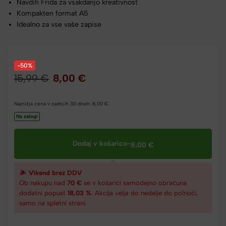
Navdih Frida za vsakdanjo kreativnost
Kompakten format A5
Idealno za vse vaše zapise
-50%
15,99
€
8,00
€
Najnižja cena v zadnjih 30 dneh:
8,00
€
.
Na zalogi
Dodaj v košarico
-
8,00
€
Vikend brez DDV
Ob nakupu nad
70 €
se v košarici samodejno obračuna
dodatni popust
18,03 %
. Akcija velja do nedelje do polnoči,
samo na spletni strani.