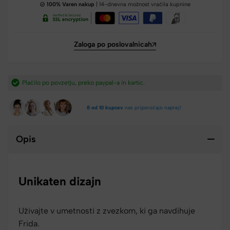
100% Varen nakup
| 14-dnevna možnost vračila kupnine
Zaloga po poslovalnicah
Hitra dostava iz Slovenije v 2-4 dneh.​
8 od 10 kupcev
nas priporočajo naprej!
Opis
Unikaten dizajn
Uživajte v umetnosti z zvezkom, ki ga navdihuje
Frida.