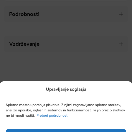
Podrobnosti
Vzdrževanje
Upravljanje soglasja
Spletno mesto uporablja piškotke. Z njimi zagotavljamo spletno storitev,
analizo uporabe, oglasnih sistemov in funkcionalnosti, ki jih brez piškotkov
ne bi mogli nuditi.
Preberi podrobnosti
(4,8/5)