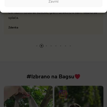
Zavrni
am. Vedno se
Zelo dobra trgovina za torbe in kovčke, z velik
različnimi znamkami in dobrimi popusti/akcij
Tamara
#Izbrano na Bagsu