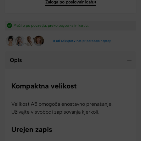
Zaloga po poslovalnicah
Hitra dostava iz Slovenije v 2-4 dneh.​
8 od 10 kupcev
nas priporočajo naprej!
Opis
Kompaktna velikost
Velikost A5 omogoča enostavno prenašanje.
Uživajte v svobodi zapisovanja kjerkoli.
Urejen zapis