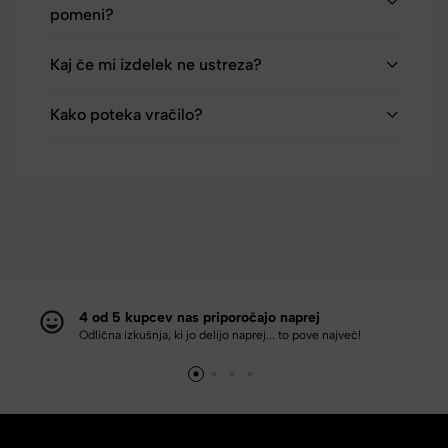
pomeni?
Kaj če mi izdelek ne ustreza?
Kako poteka vračilo?
4 od 5 kupcev nas priporočajo naprej
Odlična izkušnja, ki jo delijo naprej... to pove največ!