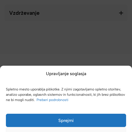
Vzdrževanje
Upravljanje soglasja
Spletno mesto uporablja piškotke. Z njimi zagotavljamo spletno storitev,
(4,8/5)
analizo uporabe, oglasnih sistemov in funkcionalnosti, ki jih brez piškotkov
ne bi mogli nuditi.
Preberi podrobnosti
Kupci nas hvalijo zaradi hitre dostave, poštenih cen in velike
izbire.
Sprejmi