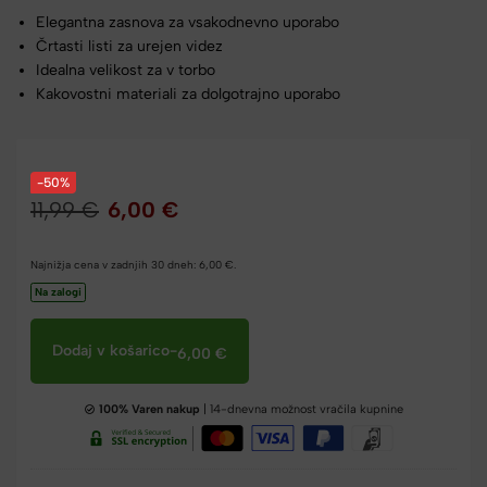
Elegantna zasnova za vsakodnevno uporabo
Črtasti listi za urejen videz
Idealna velikost za v torbo
Kakovostni materiali za dolgotrajno uporabo
-50%
11,99
€
6,00
€
Najnižja cena v zadnjih 30 dneh:
6,00
€
.
Na zalogi
Dodaj v košarico
-
6,00
€
100% Varen nakup
| 14-dnevna možnost vračila kupnine