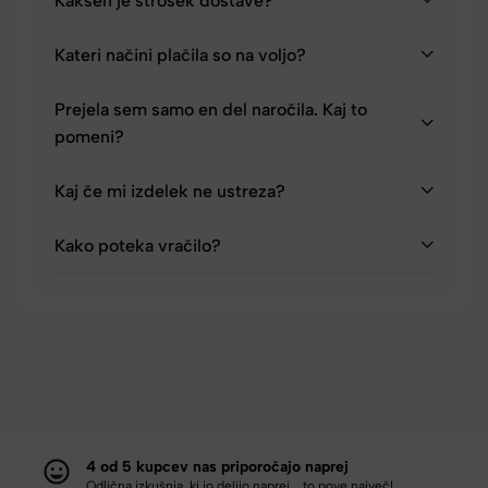
Kakšen je strošek dostave?
Kateri načini plačila so na voljo?
Prejela sem samo en del naročila. Kaj to
pomeni?
Kaj če mi izdelek ne ustreza?
Kako poteka vračilo?
4 od 5 kupcev nas priporočajo naprej
Odlična izkušnja, ki jo delijo naprej... to pove največ!