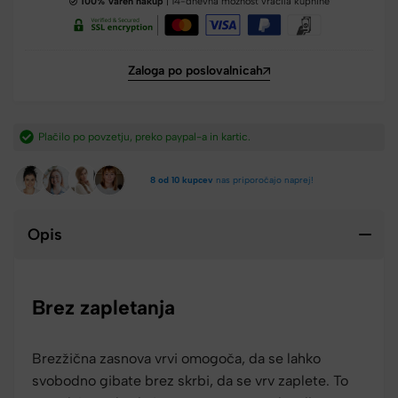
100% Varen nakup
| 14-dnevna možnost vračila kupnine
Zaloga po poslovalnicah
Hitra dostava iz Slovenije v 2-4 dneh.​
8 od 10 kupcev
nas priporočajo naprej!
Opis
Brez zapletanja
Brezžična zasnova vrvi omogoča, da se lahko
svobodno gibate brez skrbi, da se vrv zaplete. To