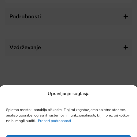
Podrobnosti
Vzdrževanje
Upravljanje soglasja
Spletno mesto uporablja piškotke. Z njimi zagotavljamo spletno storitev,
analizo uporabe, oglasnih sistemov in funkcionalnosti, ki jih brez piškotkov
ne bi mogli nuditi.
Preberi podrobnosti
(4,8/5)