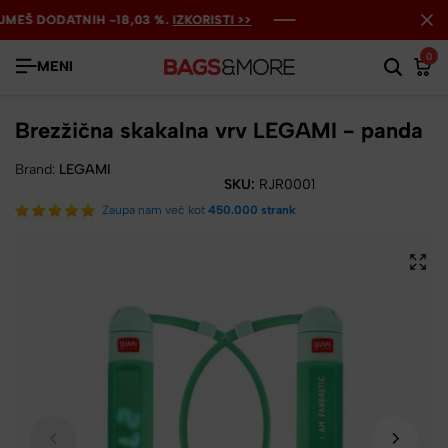
EŠ DODATNIH -18,03 %.
EŠ DODATNIH -18,03 %.
EŠ DODATNIH -18,03 %.
IZKORISTI >>
IZKORISTI >>
IZKORISTI >>
0
MENI
Brezžična skakalna vrv LEGAMI - panda
Brand:
LEGAMI
SKU:
RJR0001
Zaupa nam več kot
450.000 strank