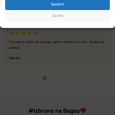
Kupci nas hvalijo zaradi hitre dostave, poštenih cen in velike
Sprejmi
izbire.
Zavrni
 Vedno se
Zelo dobra trgovina za torbe in kovčke, z veliko iz
različnimi znamkami in dobrimi popusti/akcijami
Tamara
#Izbrano na Bagsu