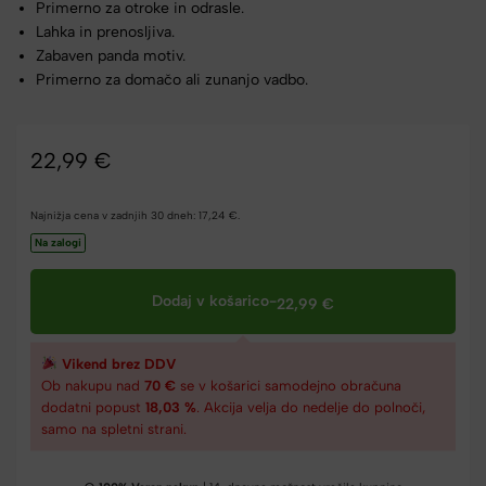
Primerno za otroke in odrasle.
Lahka in prenosljiva.
Zabaven panda motiv.
Primerno za domačo ali zunanjo vadbo.
22,99
€
Najnižja cena v zadnjih 30 dneh:
17,24
€
.
Na zalogi
Dodaj v košarico
-
22,99
€
Vikend brez DDV
Ob nakupu nad
70 €
se v košarici samodejno obračuna
dodatni popust
18,03 %
. Akcija velja do nedelje do polnoči,
samo na spletni strani.