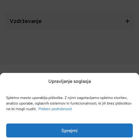
Vzdrževanje
Upravljanje soglasja
Spletno mesto uporablja piškotke. Z njimi zagotavljamo spletno storitev,
analizo uporabe, oglasnih sistemov in funkcionalnosti, ki jih brez piškotkov
(4,8/5)
ne bi mogli nuditi.
Preberi podrobnosti
Kupci nas hvalijo zaradi hitre dostave, poštenih cen in velike
izbire.
Sprejmi