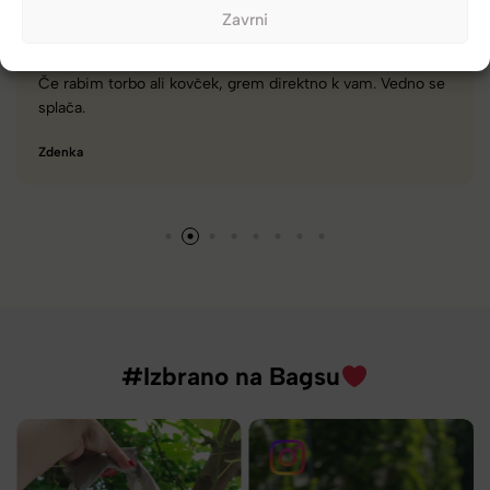
Zavrni
dno se
Zelo dobra trgovina za torbe in kovčke, z veliko izbir
različnimi znamkami in dobrimi popusti/akcijami.
Tamara
#Izbrano na Bagsu