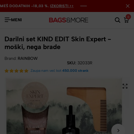
Š DODATNIH -18,03 %.
Š DODATNIH -18,03 %.
Š DODATNIH -18,03 %.
IZKORISTI >>
IZKORISTI >>
IZKORISTI >>
0
MENI
Darilni set KIND EDIT Skin Expert -
moški, nega brade
Brand:
RAINBOW
SKU:
32033R
Zaupa nam več kot
450.000 strank