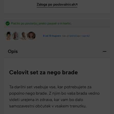
Zaloga po poslovalnicah
Hitra dostava iz Slovenije v 2-4 dneh.​
8 od 10 kupcev
nas priporočajo naprej!
Opis
Celovit set za nego brade
Ta darilni set vsebuje vse, kar potrebujete za
popolno nego brade. Z njim bo vaša brada vedno
videti urejena in zdrava, kar vam bo dalo
samozavestni občutek v vsakem trenutku.