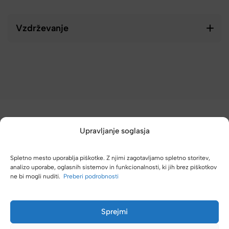
Vzdrževanje
Upravljanje soglasja
Spletno mesto uporablja piškotke. Z njimi zagotavljamo spletno storitev,
(4,8/5)
analizo uporabe, oglasnih sistemov in funkcionalnosti, ki jih brez piškotkov
ne bi mogli nuditi.
Preberi podrobnosti
Kupci nas hvalijo zaradi hitre dostave, poštenih cen in velike
izbire.
Sprejmi