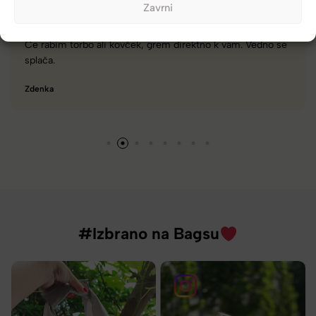
Zavrni
no k vam. Vedno se
Zelo dobra trgovina za torbe in kovčke, z
različnimi znamkami in dobrimi popusti
Tamara
#Izbrano na Bagsu