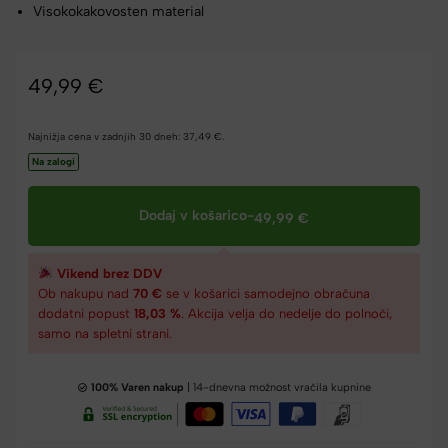
Visokokakovosten material
49,99
€
Najnižja cena v zadnjih 30 dneh:
37,49
€
.
Na zalogi
Dodaj v košarico
-
49,99
€
Vikend brez DDV
Ob nakupu nad
70 €
se v košarici samodejno obračuna
dodatni popust
18,03 %
. Akcija velja do nedelje do polnoči,
samo na spletni strani.
100% Varen nakup
| 14-dnevna možnost vračila kupnine