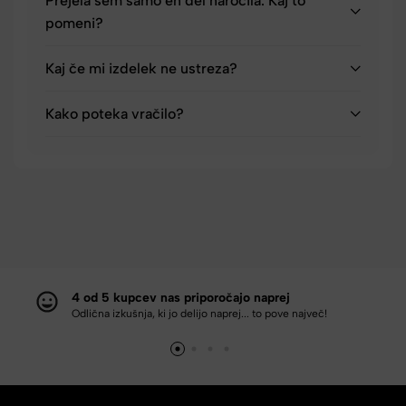
Prejela sem samo en del naročila. Kaj to
pomeni?
Kaj če mi izdelek ne ustreza?
Kako poteka vračilo?
4 od 5 kupcev nas priporočajo naprej
Odlična izkušnja, ki jo delijo naprej... to pove največ!