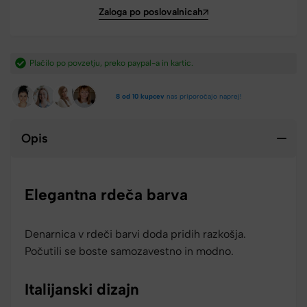
Zaloga po poslovalnicah
Hitra dostava iz Slovenije v 2-4 dneh.​
8 od 10 kupcev
nas priporočajo naprej!
Opis
Elegantna rdeča barva
Denarnica v rdeči barvi doda pridih razkošja.
Počutili se boste samozavestno in modno.
Italijanski dizajn