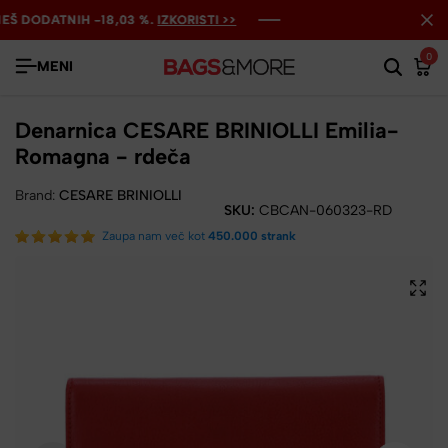
 DODATNIH -18,03 %.
 DODATNIH -18,03 %.
 DODATNIH -18,03 %.
IZKORISTI >>
IZKORISTI >>
IZKORISTI >>
0
MENI
Denarnica CESARE BRINIOLLI Emilia-
Romagna - rdeča
Brand:
CESARE BRINIOLLI
SKU:
CBCAN-060323-RD
Zaupa nam več kot
450.000 strank