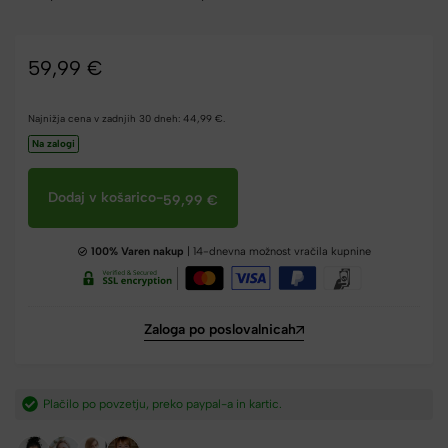
59,99
€
Najnižja cena v zadnjih 30 dneh:
44,99
€
.
Na zalogi
Dodaj v košarico
-
59,99
€
100% Varen nakup
| 14-dnevna možnost vračila kupnine
Zaloga po poslovalnicah
a in kartic.​
Hitra dostava iz Slovenije v 2-4 dneh.​