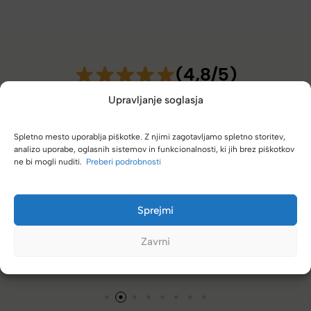
(4,8/5)
Kupci nas hvalijo zaradi hitre dostave, poštenih cen in velike
Upravljanje soglasja
izbire.
Spletno mesto uporablja piškotke. Z njimi zagotavljamo spletno storitev,
analizo uporabe, oglasnih sistemov in funkcionalnosti, ki jih brez piškotkov
ne bi mogli nuditi.
Preberi podrobnosti
kovček, grem direktno k vam. Vedno se
Zelo dobra trgovina 
Sprejmi
različnimi znamkami
Zavrni
Tamara