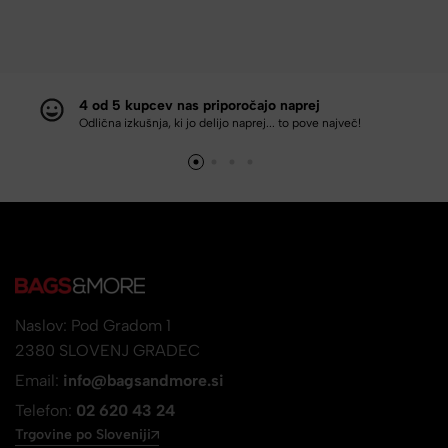
4 od 5 kupcev nas priporočajo naprej
Odlična izkušnja, ki jo delijo naprej... to pove največ!
Naslov: Pod Gradom 1
2380 SLOVENJ GRADEC
Email:
info@bagsandmore.si
Telefon:
02 620 43 24
Trgovine po Sloveniji