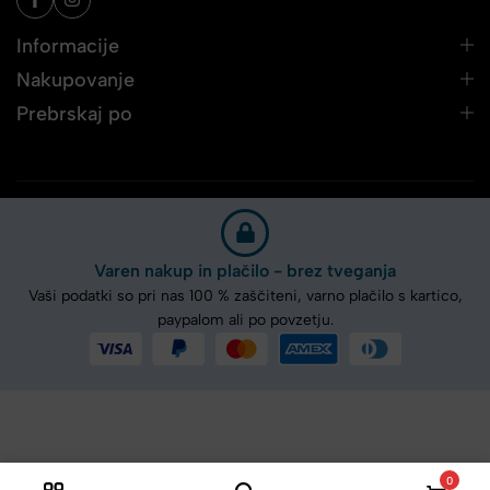
Informacije
Nakupovanje
Prebrskaj po
Varen nakup in plačilo - brez tveganja
Vaši podatki so pri nas 100 % zaščiteni, varno plačilo s kartico,
paypalom ali po povzetju.
0