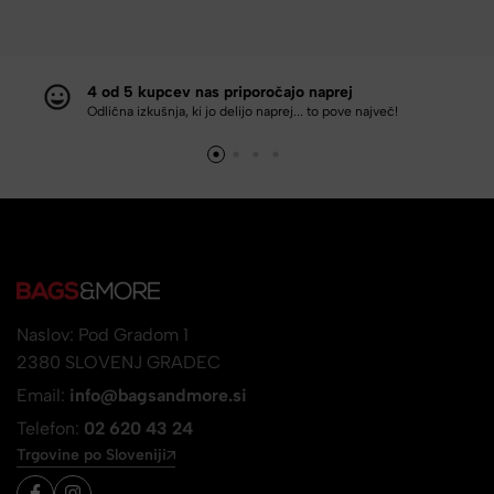
4 od 5 kupcev nas priporočajo naprej
Odlična izkušnja, ki jo delijo naprej... to pove največ!
Naslov: Pod Gradom 1
2380 SLOVENJ GRADEC
Email:
info@bagsandmore.si
Telefon:
02 620 43 24
Trgovine po Sloveniji