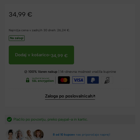
34,99
€
Najnižja cena v zadnjih 30 dneh:
26,24
€
.
Na zalogi
Dodaj v košarico
-
34,99
€
100% Varen nakup
| 14-dnevna možnost vračila kupnine
Zaloga po poslovalnicah
ic.​
Hitra dostava iz Slovenije v 2-4 dneh.​
8 od 10 kupcev
nas priporočajo naprej!