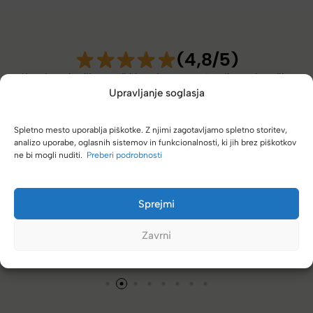
(4,8/5)
Kupci nas hvalijo zaradi hitre dostave, poštenih cen in velike
izbire.
Upravljanje soglasja
Spletno mesto uporablja piškotke. Z njimi zagotavljamo spletno storitev,
analizo uporabe, oglasnih sistemov in funkcionalnosti, ki jih brez piškotkov
ne bi mogli nuditi.
Preberi podrobnosti
m direktno k vam. Vedno se
Zelo dobra trgovina za torbe in k
različnimi znamkami in dobrimi 
Sprejmi
Tamara
Zavrni