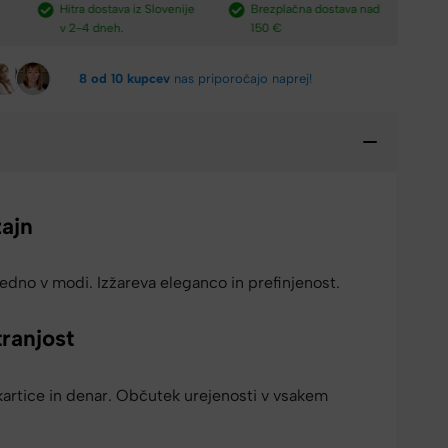
e
Brezplačna dostava nad
Plačilo po povzetju,
H
150 €​
preko paypal-a in kartic.​
v
8 od 10 kupcev
nas priporočajo naprej!
zajn
edno v modi. Izžareva eleganco in prefinjenost.
ranjost
kartice in denar. Občutek urejenosti v vsakem