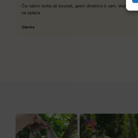
Zelo dobra trgovina za torbe in kovčke, z veliko izbire,
različnimi znamkami in dobrimi popusti/akcijami.
Tamara