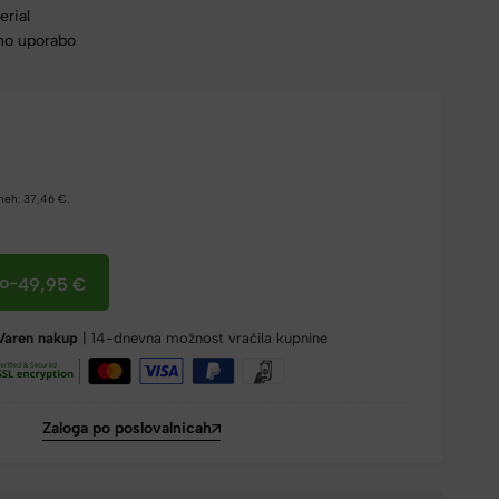
erial
no uporabo
dneh:
37,46
€
.
co
-
49,95
€
Varen nakup
| 14-dnevna možnost vračila kupnine
Zaloga po poslovalnicah