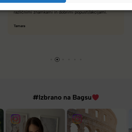
Spletna ali fizična trgovina z zelo dobro izbiro torbic,
nahrbtnikov, kovčkov in še več.
Hanah
#Izbrano na Bagsu