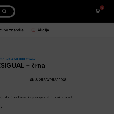
0
ovne znamke
Akcija
več kot
450.000 strank
ESIGUAL - črna
SKU:
25SAYP522000U
al v črni barvi, ki ponuja stil in praktičnost.
na