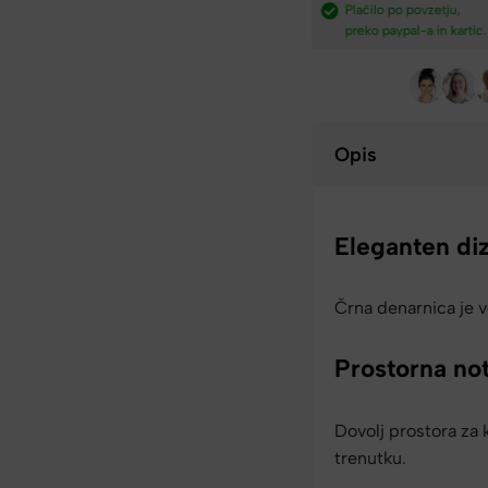
dostava nad
Plačilo po povzetju,
Hitra dostava iz Slovenij
preko paypal-a in kartic.​
v 2-4 dneh.​
Opis
Eleganten di
Črna denarnica je v
Prostorna not
Dovolj prostora za 
trenutku.