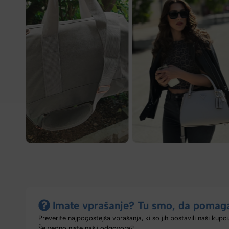
Imate vprašanje? Tu smo, da pomag
Preverite najpogostejša vprašanja, ki so jih postavili naši kupci
Še vedno niste našli odgovora?