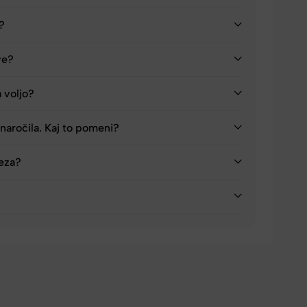
a?
ve?
a voljo?
naročila. Kaj to pomeni?
reza?