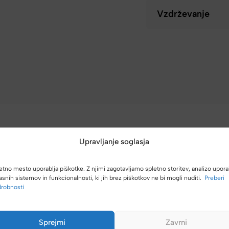
Vzdrževanje
Upravljanje soglasja
etno mesto uporablja piškotke. Z njimi zagotavljamo spletno storitev, analizo upora
(4,8/5)
asnih sistemov in funkcionalnosti, ki jih brez piškotkov ne bi mogli nuditi.
Preberi
Kupci nas hvalijo zaradi hitre dostave, poštenih cen in velike izbire.
robnosti
Sprejmi
Zavrni