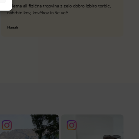
Naročanje pri vas je enostavno, zaupanja vredno.
Torbico že nosim, je takšna kot sem pričakovala; lahka,
prijetna za nošenje. Hvala
Nataša V.