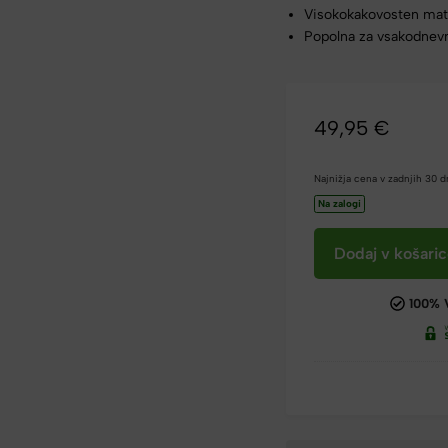
Visokokakovosten mat
Popolna za vsakodnev
49,95
€
Najnižja cena v zadnjih 30 
Na zalogi
Dodaj v košari
100% 