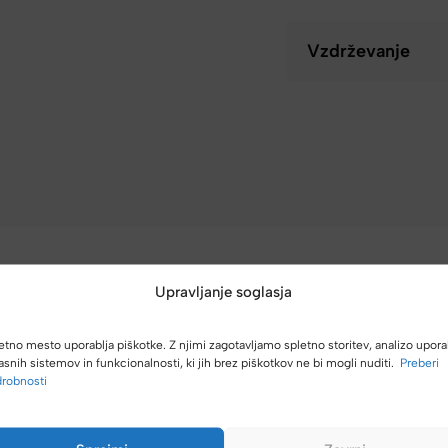
Vzdrževanje
Upravljanje soglasja
etno mesto uporablja piškotke. Z njimi zagotavljamo spletno storitev, analizo upora
(4,8/5)
asnih sistemov in funkcionalnosti, ki jih brez piškotkov ne bi mogli nuditi.
Preberi
robnosti
Kupci nas hvalijo zaradi hitre dostave, poštenih cen in velike izbire.