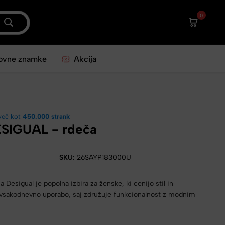
0
ovne znamke
Akcija
več kot
450.000 strank
ESIGUAL - rdeča
SKU:
26SAYP183000U
 Desigual je popolna izbira za ženske, ki cenijo stil in
 vsakodnevno uporabo, saj združuje funkcionalnost z modnim