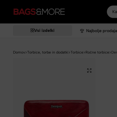
Bags&More
Vsi izdelki
Najbolje prodaja
Domov
Torbice, torbe in dodatki
Torbice
Ročne torbice
Den