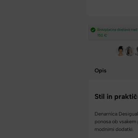
a iz Slovenije
Brezplačna dostava nad
Plačilo po povzetju,
150 €​
preko paypal-a in kartic.​
Opis
Stil in prakt
Denarnica Desigual
ponosa ob vsakem pla
modnimi dodatki.