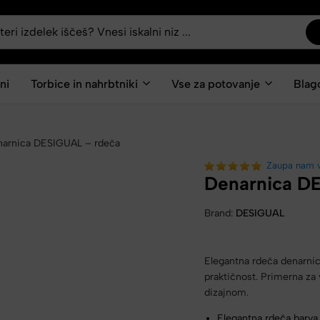
ni
Torbice in nahrbtniki
Vse za potovanje
Blag
arnica DESIGUAL – rdeča
Zaupa nam 
Denarnica D
Brand:
DESIGUAL
Elegantna rdeča denarnica
praktičnost. Primerna za
dizajnom.
Elegantna rdeča barva