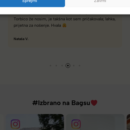
Sprejmi
Zavrni
Z izdelkom sem zadovoljen. Predstavlja odlično
razmerje med ceno in kvaliteto. Upam, da ga bom
lahko koristno uporabil na svojem naslednjem
potovanju.
Viljan M.
#Izbrano na Bagsu