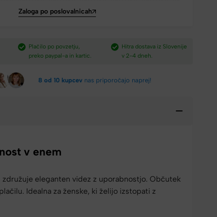
Zaloga po poslovalnicah
Hitra dostava iz Slovenije
Brezplačna dostava nad
P
v 2-4 dneh.​
150 €​
p
8 od 10 kupcev
nas priporočajo naprej!
ičnost v enem
 združuje eleganten videz z uporabnostjo. Občutek
čilu. Idealna za ženske, ki želijo izstopati z