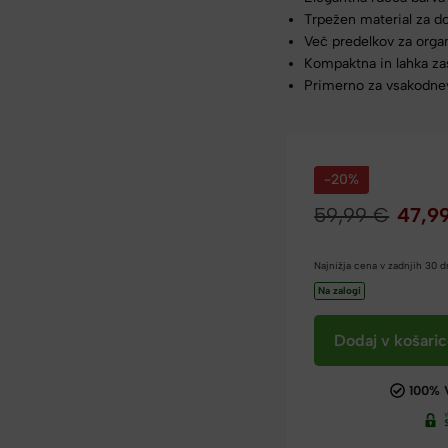
Trpežen material za d
Več predelkov za orga
Kompaktna in lahka z
Primerno za vsakodne
-20%
59,99
€
47,9
Najnižja cena v zadnjih 30 
Na zalogi
Dodaj v košari
100% 