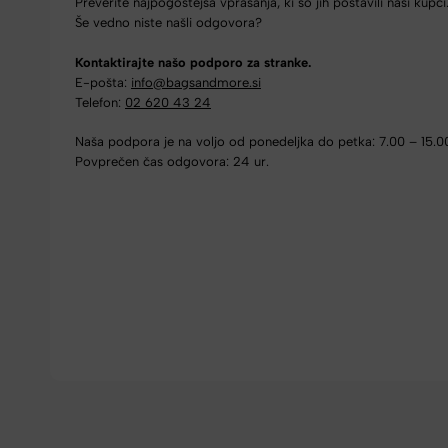
Preverite najpogostejša vprašanja, ki so jih postavili naši kupci
Še vedno niste našli odgovora?
Kontaktirajte našo podporo za stranke.
E-pošta:
info@bagsandmore.si
Telefon:
02 620 43 24
Naša podpora je na voljo od ponedeljka do petka: 7.00 – 15.0
Povprečen čas odgovora: 24 ur.