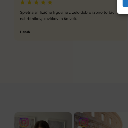
Naročanje pri vas je enostavno, zaupanja vredno.
Torbico že nosim, je takšna kot sem pričakovala; lahka,
prijetna za nošenje. Hvala
Nataša V.