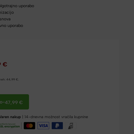
olgotrajno uporabo
nizacijo
asnova
vno uporabo
9
€
dneh:
44,99
€
.
co
-
47,99
€
Varen nakup
| 14-dnevna možnost vračila kupnine