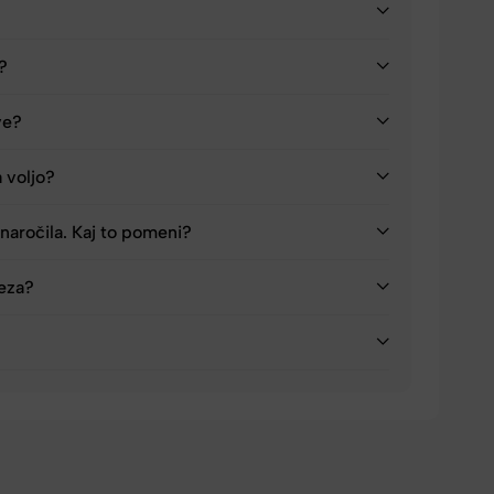
a?
ve?
a voljo?
naročila. Kaj to pomeni?
reza?