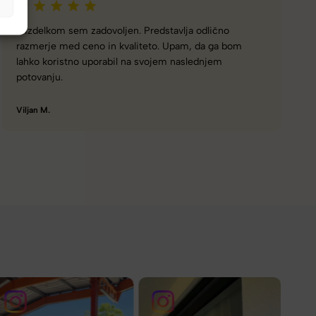
Z izdelkom sem zadovoljna… prav tako z vašim
servisom, Hvala… dobri ste!
Milena Š.