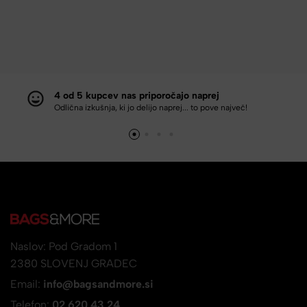
4 od 5 kupcev nas priporočajo naprej
Odlična izkušnja, ki jo delijo naprej... to pove največ!
Naslov: Pod Gradom 1
2380 SLOVENJ GRADEC
Email:
info@bagsandmore.si
Telefon:
02 620 43 24