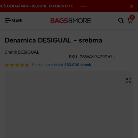
 DODATNIH -18,03 %.
 DODATNIH -18,03 %.
 DODATNIH -18,03 %.
IZKORISTI >>
IZKORISTI >>
IZKORISTI >>
0
MENI
Denarnica DESIGUAL - srebrna
Brand:
DESIGUAL
SKU:
25WAYP429067U
Zaupa nam več kot
450.000 strank