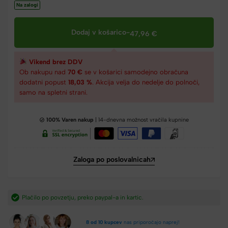
Na zalogi
Dodaj v košarico
-
47,96
€
Vikend brez DDV
Ob nakupu nad
70 €
se v košarici samodejno obračuna
dodatni popust
18,03 %
. Akcija velja do nedelje do polnoči,
samo na spletni strani.
100% Varen nakup
| 14-dnevna možnost vračila kupnine
Zaloga po poslovalnicah
Hitra dostava iz Slovenije v 2-4 dneh.​
8 od 10 kupcev
nas priporočajo naprej!