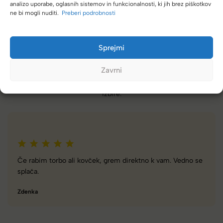
analizo uporabe, oglasnih sistemov in funkcionalnosti, ki jih brez piškotkov
ne bi mogli nuditi.
Preberi podrobnosti
Sprejmi
(4,8/5)
Zavrni
Kupci nas hvalijo zaradi hitre dostave, poštenih cen in velike
izbire.
 se
Zelo dobra trgovina za torbe in kovčke, z veliko izbire,
različnimi znamkami in dobrimi popusti/akcijami.
Tamara