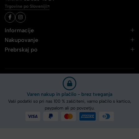
Trgovine po Sloveniji
Informacije
Nakupovanje
Prebrskaj po
Varen nakup in plačilo - brez tveganja
Vaši podatki so pri nas 100 % zaščiteni, varno plačilo s kartico,
paypalom ali po povzetju.