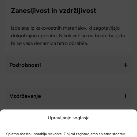
Zanesljivost in vzdržljivost
Izdelana iz kakovostnih materialov, ki zagotavljajo
dolgotrajno uporabo. Nikoli več se ne boste bali, da
bi se vaša denarnica hitro obrabila.
Podrobnosti
Vzdrževanje
Upravljanje soglasja
Spletno mesto uporablja piškotke. Z njimi zagotavljamo spletno storitev,