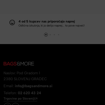
4 od 5 kupcev nas priporočajo naprej
Odlična izkušnja, ki jo delijo naprej... to pove največ!
Naslov: Pod Gradom 1
2380 SLOVENJ GRADEC
Email:
info@bagsandmore.si
Telefon:
02 620 43 24
Trgovine po Sloveniji