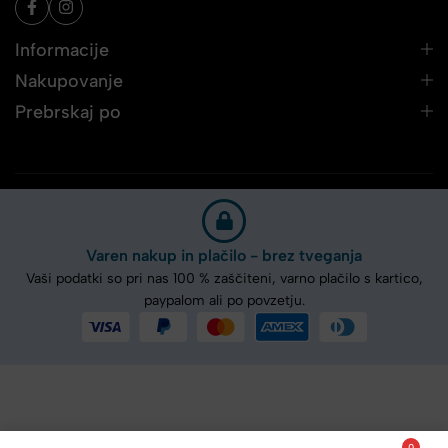
Informacije
Nakupovanje
Prebrskaj po
Varen nakup in plačilo - brez tveganja
Vaši podatki so pri nas 100 % zaščiteni, varno plačilo s kartico,
paypalom ali po povzetju.
0