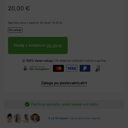
20,00
€
Najnižja cena v zadnjih 30 dneh:
15,00
€
.
Na zalogi
Dodaj v košarico
-
20,00
€
100% Varen nakup
| 14-dnevna možnost vračila kupnine
Zaloga po poslovalnicah
Plačilo po povzetju, preko paypal-a in kartic.​
8 od 10 kupcev
nas priporočajo naprej!