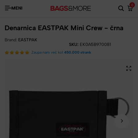
0
MENI
Denarnica EASTPAK Mini Crew - črna
Brand:
EASTPAK
SKU:
EK0A5B970081
Zaupa nam več kot
450.000 strank