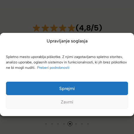
(4,8/5)
Kupci nas hvalijo zaradi hitre dostave, poštenih cen in velike
Upravljanje soglasja
izbire.
Spletno mesto uporablja piškotke. Z njimi zagotavljamo spletno storitev,
analizo uporabe, oglasnih sistemov in funkcionalnosti, ki jih brez piškotkov
ne bi mogli nuditi.
Preberi podrobnosti
Naročanje pri vas je enostavno, zaupanja vredno.
Sprejmi
Torbico že nosim, je takšna kot sem pričakovala; lahka,
prijetna za nošenje. Hvala
Zavrni
Nataša V.