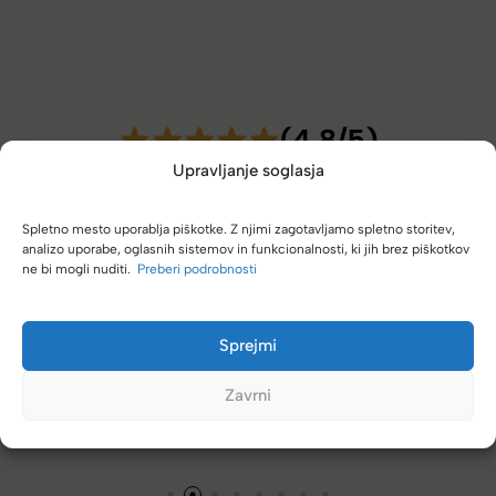
(4,8/5)
Kupci nas hvalijo zaradi hitre dostave, poštenih cen in velike
Upravljanje soglasja
izbire.
Spletno mesto uporablja piškotke. Z njimi zagotavljamo spletno storitev,
analizo uporabe, oglasnih sistemov in funkcionalnosti, ki jih brez piškotkov
ne bi mogli nuditi.
Preberi podrobnosti
se
Zelo dobra trgovina za torbe in kovčke, z veliko izbire,
Sprejmi
različnimi znamkami in dobrimi popusti/akcijami.
Zavrni
Tamara