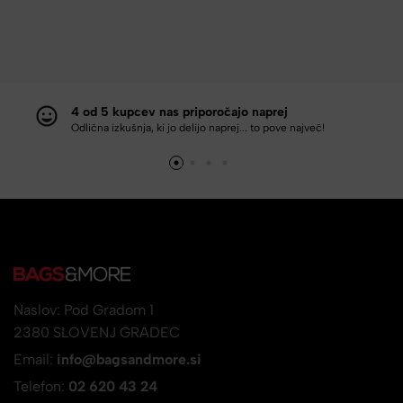
4 od 5 kupcev nas priporočajo naprej
Odlična izkušnja, ki jo delijo naprej... to pove največ!
Naslov: Pod Gradom 1
2380 SLOVENJ GRADEC
Email:
info@bagsandmore.si
Telefon:
02 620 43 24