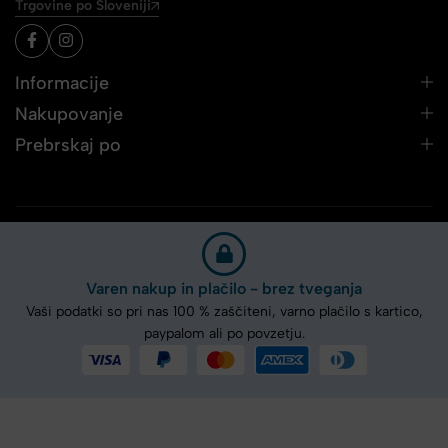
Trgovine po Sloveniji
Informacije
Nakupovanje
Prebrskaj po
Varen nakup in plačilo - brez tveganja
Vaši podatki so pri nas 100 % zaščiteni, varno plačilo s kartico,
paypalom ali po povzetju.