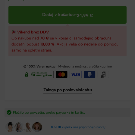
Dodaj v košarico
-
24,99
€
Vikend brez DDV
Ob nakupu nad
70 €
se v košarici samodejno obračuna
dodatni popust
18,03 %
. Akcija velja do nedelje do polnoči,
samo na spletni strani.
100% Varen nakup
| 14-dnevna možnost vračila kupnine
Zaloga po poslovalnicah
Hitra dostava iz Slovenije v 2-4 dneh.​
8 od 10 kupcev
nas priporočajo naprej!