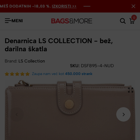
Š DODATNIH -18,03 %.
Š DODATNIH -18,03 %.
Š DODATNIH -18,03 %.
IZKORISTI >>
IZKORISTI >>
IZKORISTI >>
0
MENI
Denarnica LS COLLECTION - bež,
darilna škatla
Brand:
LS Collection
SKU:
DSF895-4-NUD
Zaupa nam več kot
450.000 strank