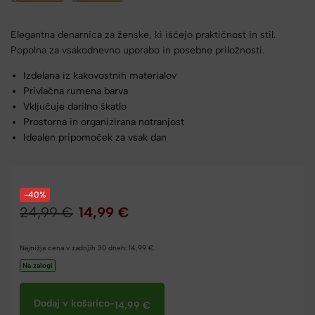
Elegantna denarnica za ženske, ki iščejo praktičnost in stil.
Popolna za vsakodnevno uporabo in posebne priložnosti.
Izdelana iz kakovostnih materialov
Privlačna rumena barva
Vključuje darilno škatlo
Prostorna in organizirana notranjost
Idealen pripomoček za vsak dan
-40%
24,99
€
14,99
€
Najnižja cena v zadnjih 30 dneh:
14,99
€
.
Na zalogi
Dodaj v košarico
-
14,99
€