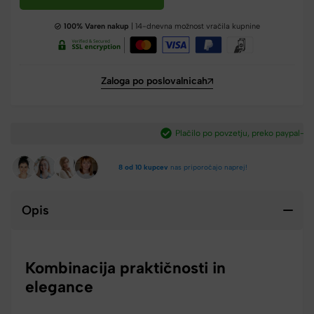
100% Varen nakup
| 14-dnevna možnost vračila kupnine
Zaloga po poslovalnicah
Plačilo po povzetju, preko paypal-a in kartic.​
8 od 10 kupcev
nas priporočajo naprej!
Opis
Kombinacija praktičnosti in
elegance