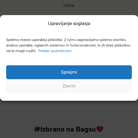
izbire.
Upravljanje soglasja
Spletno mesto uporablja piškotke. Z njimi zagotavljamo spletno storitev,
analizo uporabe, oglasnih sistemov in funkcionalnosti, ki jih brez piškotkov
Naročanje pri vas je enostavno, zaupanja vredno.
ne bi mogli nuditi.
Preberi podrobnosti
Torbico že nosim, je takšna kot sem pričakovala; lahka,
prijetna za nošenje. Hvala
Sprejmi
Nataša V.
Zavrni
#Izbrano na Bagsu