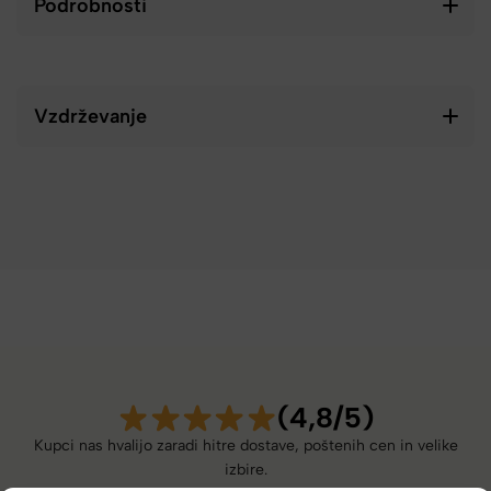
Podrobnosti
Vzdrževanje
(4,8/5)
Kupci nas hvalijo zaradi hitre dostave, poštenih cen in velike
izbire.