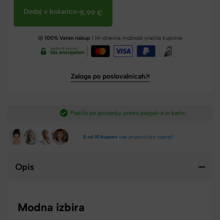
Dodaj v košarico
-
5,99
€
100% Varen nakup
| 14-dnevna možnost vračila kupnine
Zaloga po poslovalnicah
Plačilo po povzetju, preko paypal-a in kartic.​
8 od 10 kupcev
nas priporočajo naprej!
Opis
Modna izbira