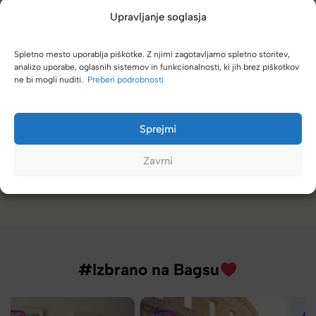
Upravljanje soglasja
Spletno mesto uporablja piškotke. Z njimi zagotavljamo spletno storitev,
analizo uporabe, oglasnih sistemov in funkcionalnosti, ki jih brez piškotkov
Naročanje pri vas je enostavno, zaupanja vredno.
ne bi mogli nuditi.
Preberi podrobnosti
Torbico že nosim, je takšna kot sem pričakovala; lahka,
prijetna za nošenje. Hvala
Sprejmi
Nataša V.
Zavrni
#Izbrano na Bagsu