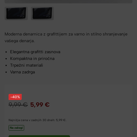
Moderna denarnica z grafittijem za varno in stilno shranjevanje
vašega denarja.
Elegantna grafitti zasnova
Kompaktna in priročna
Trpežni materiali
Varna zadrga
-40%
9,99
€
5,99
€
Najnižja cena v zadnjih 30 dneh:
5,99
€
.
Na zalogi