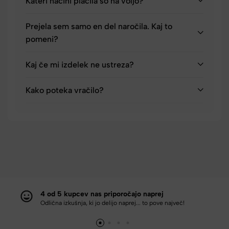
Kateri načini plačila so na voljo?
Prejela sem samo en del naročila. Kaj to
pomeni?
Kaj če mi izdelek ne ustreza?
Kako poteka vračilo?
4 od 5 kupcev nas priporočajo naprej
Odlična izkušnja, ki jo delijo naprej... to pove največ!