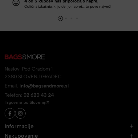
4 od 5 kupcev nas priporočajo naprej
Odlična izkušnja, ki jo delijo naprej... to pove največ!
Naslov: Pod Gradom 1
2380 SLOVENJ GRADEC
Email:
info@bagsandmore.si
Telefon:
02 620 43 24
Trgovine po Sloveniji
Informacije
Nakupovanje