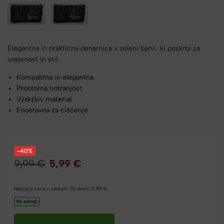
Elegantna in praktična denarnica v zeleni barvi, ki poskrbi za
urejenost in stil.
Kompaktna in elegantna
Prostorna notranjost
Vzdržljiv material
Enostavna za čiščenje
-40%
9,99
€
5,99
€
Najnižja cena v zadnjih 30 dneh:
5,99
€
.
Na zalogi