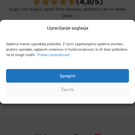
(4,8/5)
Kupci nas hvalijo zaradi hitre dostave, poštenih cen in velike
izbire.
Upravljanje soglasja
Spletno mesto uporablja piškotke. Z njimi zagotavljamo spletno storitev,
analizo uporabe, oglasnih sistemov in funkcionalnosti, ki jih brez piškotkov
ne bi mogli nuditi.
Preberi podrobnosti
Naročanje pri vas je enostavno, zaupanja vredno.
Torbico že nosim, je takšna kot sem pričakovala; lahka,
prijetna za nošenje. Hvala
Sprejmi
Nataša V.
Zavrni