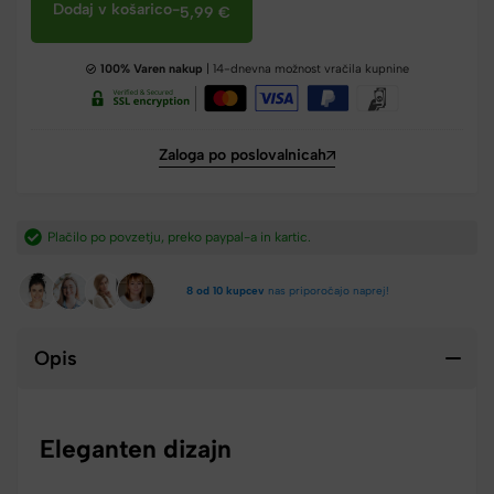
Dodaj v košarico
-
5,99
€
100% Varen nakup
| 14-dnevna možnost vračila kupnine
Zaloga po poslovalnicah
Plačilo po povzetju, preko paypal-a in kartic.​
8 od 10 kupcev
nas priporočajo naprej!
Opis
Eleganten dizajn