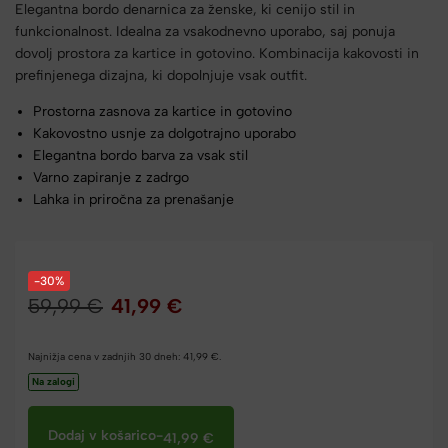
Elegantna bordo denarnica za ženske, ki cenijo stil in
funkcionalnost. Idealna za vsakodnevno uporabo, saj ponuja
dovolj prostora za kartice in gotovino. Kombinacija kakovosti in
prefinjenega dizajna, ki dopolnjuje vsak outfit.
Prostorna zasnova za kartice in gotovino
Kakovostno usnje za dolgotrajno uporabo
Elegantna bordo barva za vsak stil
Varno zapiranje z zadrgo
Lahka in priročna za prenašanje
-30%
59,99
€
41,99
€
Najnižja cena v zadnjih 30 dneh:
41,99
€
.
Na zalogi
Dodaj v košarico
-
41,99
€