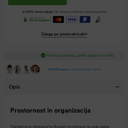
100% Varen nakup
| 14-dnevna možnost vračila kupnine
Zaloga po poslovalnicah
Plačilo po povzetju, preko paypal-a in kartic.​
8 od 10 kupcev
nas priporočajo naprej!
Opis
Prostornost in organizacija
Denarnica omogoča dovolj prostora za vse vaše