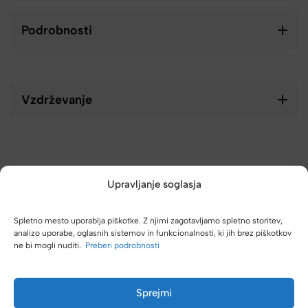
Podrobnosti
Vzdrževanje
Upravljanje soglasja
Spletno mesto uporablja piškotke. Z njimi zagotavljamo spletno storitev,
analizo uporabe, oglasnih sistemov in funkcionalnosti, ki jih brez piškotkov
ne bi mogli nuditi.
Preberi podrobnosti
(4,8/5)
Sprejmi
Kupci nas hvalijo zaradi hitre dostave, poštenih cen in velike