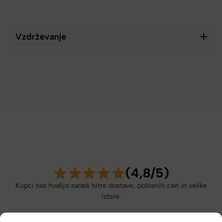
Vzdrževanje
(4,8/5)
Kupci nas hvalijo zaradi hitre dostave, poštenih cen in velike
izbire.