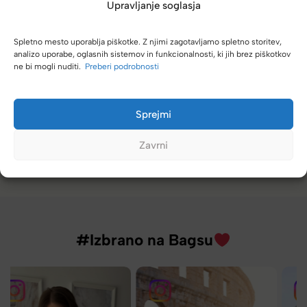
Upravljanje soglasja
Spletno mesto uporablja piškotke. Z njimi zagotavljamo spletno storitev,
analizo uporabe, oglasnih sistemov in funkcionalnosti, ki jih brez piškotkov
Naročanje pri vas je enostavno, zaupanja vredno.
ne bi mogli nuditi.
Preberi podrobnosti
Torbico že nosim, je takšna kot sem pričakovala; lahka,
prijetna za nošenje. Hvala
Sprejmi
Nataša V.
Zavrni
#Izbrano na Bagsu