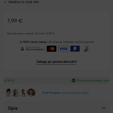
Idealna za vsak dan
7,99
€
Najnižja cena v zadnjih 30 dneh:
5,99
€
.
100% Varen nakup
| 14-dnevna možnost vračila kupnine
Zaloga po poslovalnicah
Plačilo po povzetju, preko paypal-a in kartic.​
8 od 10 kupcev
nas priporočajo naprej!
Opis