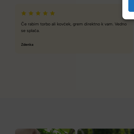
Zelo dobra trgovina za torbe in kovčke, z veliko izbire,
različnimi znamkami in dobrimi popusti/akcijami.
Tamara