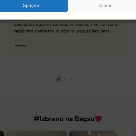
Sprejmi
Zavrni
Spletna ali fizična trgovina z zelo dobro izbiro torbic,
nahrbtnikov, kovčkov in še več.
Hanah
#Izbrano na Bagsu