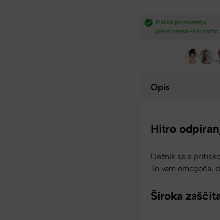
dostava nad
Plačilo po povzetju,
Hitra dostava iz Slovenij
preko paypal-a in kartic.​
v 2-4 dneh.​
Opis
Hitro odpiran
Dežnik se s pritis
To vam omogoča, da
Široka zaščit