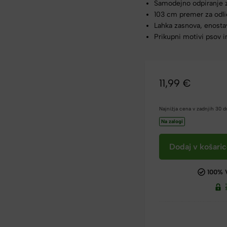
Samodejno odpiranje z
103 cm premer za odli
Lahka zasnova, enosta
Prikupni motivi psov 
11,99
€
Najnižja cena v zadnjih 30 
Na zalogi
Dodaj v košari
100% 