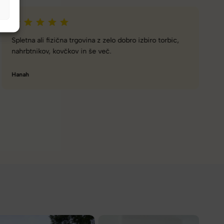
Naročanje pri vas je enostavno, zaupanja vredno.
Torbico že nosim, je takšna kot sem pričakovala; lahka,
prijetna za nošenje. Hvala
Nataša V.