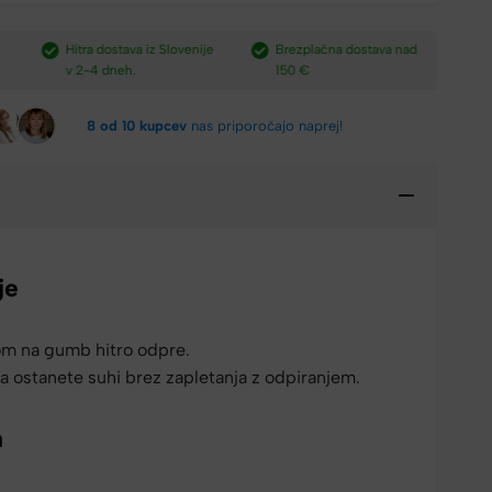
e
Brezplačna dostava nad
Plačilo po povzetju,
H
150 €​
preko paypal-a in kartic.​
v
8 od 10 kupcev
nas priporočajo naprej!
je
kom na gumb hitro odpre.
 ostanete suhi brez zapletanja z odpiranjem.
a