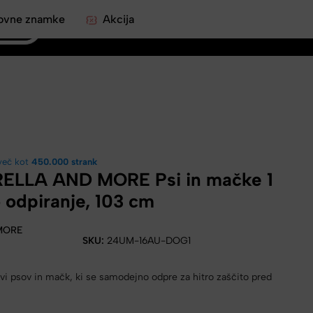
ovne znamke
Akcija
0
več kot
450.000 strank
ELLA AND MORE Psi in mačke 1
 odpiranje, 103 cm
MORE
SKU:
24UM-16AU-DOG1
vi psov in mačk, ki se samodejno odpre za hitro zaščito pred