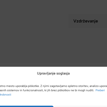
Vzdrževanje
Upravljanje soglasja
etno mesto uporablja piškotke. Z njimi zagotavljamo spletno storitev, analizo upora
asnih sistemov in funkcionalnosti, ki jih brez piškotkov ne bi mogli nuditi.
Preberi
(4,8/5)
robnosti
Kupci nas hvalijo zaradi hitre dostave, poštenih cen in velike izbire.