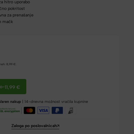
a hitro uporabo
čno pokritost
vna za prenašanje
in mačk
dneh:
8,99
€
.
co
-
11,99
€
Varen nakup
| 14-dnevna možnost vračila kupnine
Zaloga po poslovalnicah