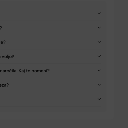
a?
ve?
a voljo?
naročila. Kaj to pomeni?
reza?