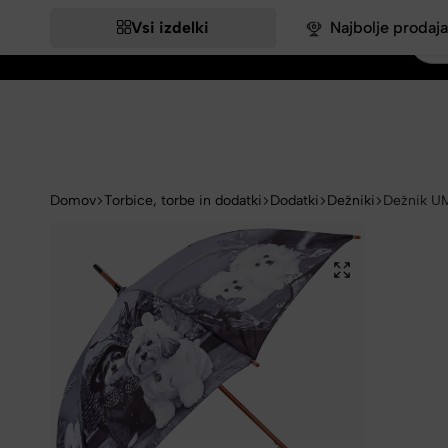
Vsi izdelki
Najbolje prodaja
Bags&More
Domov
Torbice, torbe in dodatki
Dodatki
Dežniki
Dežnik UM