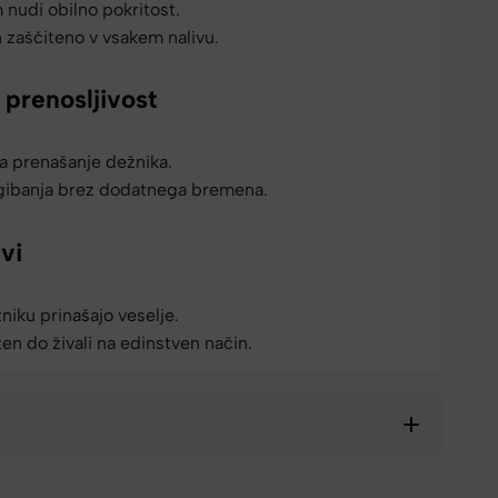
nudi obilno pokritost.
n zaščiteno v vsakem nalivu.
 prenosljivost
a prenašanje dežnika.
 gibanja brez dodatnega bremena.
vi
niku prinašajo veselje.
zen do živali na edinstven način.