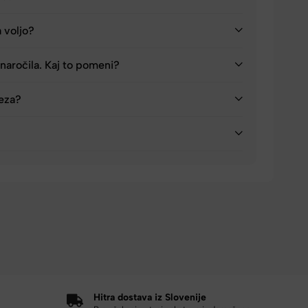
a voljo?
naročila. Kaj to pomeni?
reza?
Hitra dostava iz Slovenije