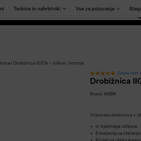
ni
Torbice in nahrbtniki
Vse za potovanje
Blag
žnice
Drobižnica IIGEN – silikon, korenje
Zaupa nam 
Drobižnica II
Brand:
IIGEN
Silikonska drobižnica v ob
Iz trpežnega silikona
Enostavna za čiščenje
Privlačna oblika koren