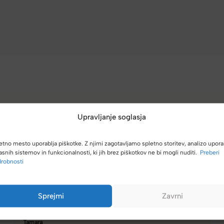
Upravljanje soglasja
(4,8/5)
Kupci nas hvalijo zaradi hitre dostave, poštenih cen in velike izbire.
etno mesto uporablja piškotke. Z njimi zagotavljamo spletno storitev, analizo upora
asnih sistemov in funkcionalnosti, ki jih brez piškotkov ne bi mogli nuditi.
Preberi
robnosti
Spletna ali fizična trgovina z zelo dobro izbiro torbic,
Sprejmi
Zavrni
nahrbtnikov, kovčkov in še več.
Hanah