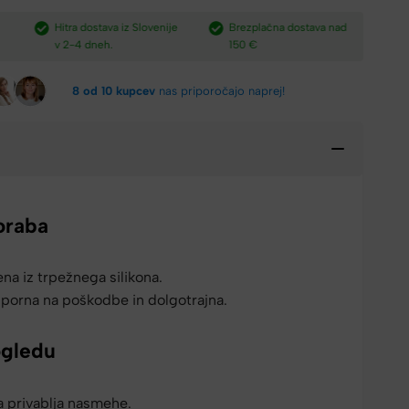
e
Brezplačna dostava nad
Plačilo po povzetju,
H
150 €​
preko paypal-a in kartic.​
v
8 od 10 kupcev
nas priporočajo naprej!
oraba
ena iz trpežnega silikona.
dporna na poškodbe in dolgotrajna.
ogledu
a privablja nasmehe.