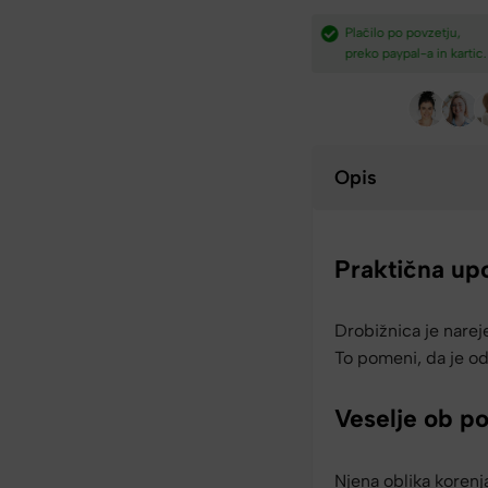
dostava nad
Plačilo po povzetju,
Hitra dostava iz Slovenij
preko paypal-a in kartic.​
v 2-4 dneh.​
Opis
Praktična up
Drobižnica je narej
To pomeni, da je o
Veselje ob p
Njena oblika korenj