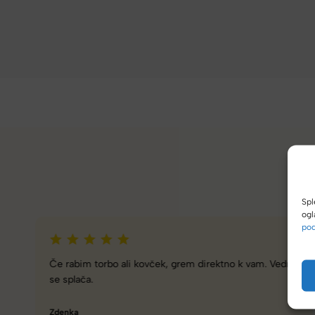
Spl
ogl
pod
Zelo dobra trgovina za torbe in kovčke, z veliko izbire,
različnimi znamkami in dobrimi popusti/akcijami.
Tamara