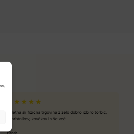
be,
Naročanje pri vas je enostavno, zaupanja vredno.
Torbico že nosim, je takšna kot sem pričakovala; lahka,
prijetna za nošenje. Hvala