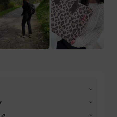
a?
ve?