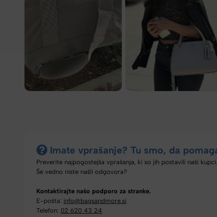
Imate vprašanje? Tu smo, da pomag
Preverite najpogostejša vprašanja, ki so jih postavili naši kupci
Še vedno niste našli odgovora?
Kontaktirajte našo podporo za stranke.
E-pošta:
info@bagsandmore.si
Telefon:
02 620 43 24