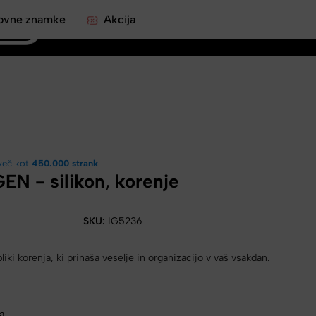
ovne znamke
Akcija
0
več kot
450.000 strank
GEN - silikon, korenje
SKU:
IG5236
liki korenja, ki prinaša veselje in organizacijo v vaš vsakdan.
ja