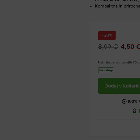
Kompaktna in priročn
-50%
8,99
€
4,50
Najnižja cena v zadnjih 30 
Na zalogi
Dodaj v košari
100% 