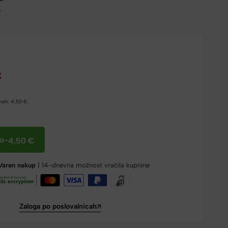
a
€
dneh:
4,50
€
.
co
-
4,50
€
Varen nakup
| 14-dnevna možnost vračila kupnine
Zaloga po poslovalnicah