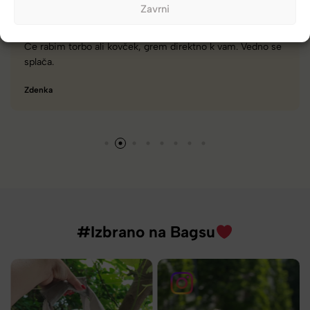
Zavrni
o se
Zelo dobra trgovina za torbe in kovčke, z veliko izbire,
različnimi znamkami in dobrimi popusti/akcijami.
Tamara
#Izbrano na Bagsu