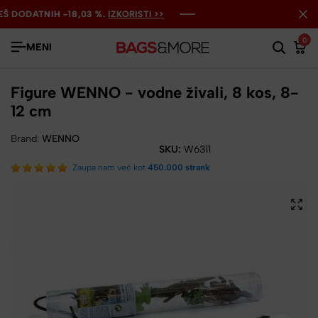
DODATNIH -18,03 %.
DODATNIH -18,03 %.
DODATNIH -18,03 %.
IZKORISTI >>
IZKORISTI >>
IZKORISTI >>
0
MENI
Figure WENNO - vodne živali, 8 kos, 8-
12 cm
Brand:
WENNO
SKU:
W6311
Zaupa nam več kot
450.000 strank