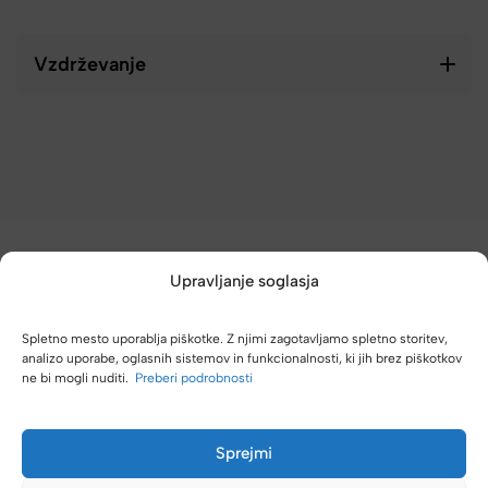
Vzdrževanje
Upravljanje soglasja
Spletno mesto uporablja piškotke. Z njimi zagotavljamo spletno storitev,
(4,8/5)
analizo uporabe, oglasnih sistemov in funkcionalnosti, ki jih brez piškotkov
ne bi mogli nuditi.
Preberi podrobnosti
Kupci nas hvalijo zaradi hitre dostave, poštenih cen in velike
izbire.
Sprejmi