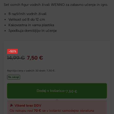
Set osmih figur vodnih živali WENNO za zabavno učenje in igro.
8 različnih vodnih živali
Velikost od 8 do 12 cm
Kakovostna in varna plastika
Spodbuja domišljijo in učenje
-50%
14,99
€
7,50
€
Najnižja cena v zadnjih 30 dneh:
7,50
€
.
Na zalogi
Dodaj v košarico
-
7,50
€
Vikend brez DDV
Ob nakupu nad
70 €
se v košarici samodejno obračuna