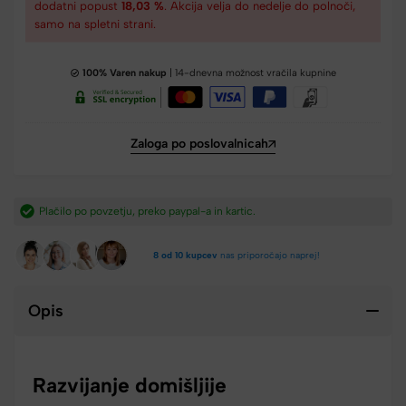
dodatni popust
18,03 %
. Akcija velja do nedelje do polnoči,
samo na spletni strani.
100% Varen nakup
| 14-dnevna možnost vračila kupnine
Zaloga po poslovalnicah
Hitra dostava iz Slovenije v 2-4 dneh.​
8 od 10 kupcev
nas priporočajo naprej!
Opis
Razvijanje domišljije