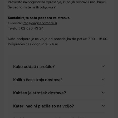
Preverite najpogostejša vprašanja, ki so jih postavili naši kupci.
Še vedno niste našli odgovora?
Kontaktirajte našo podporo za stranke.
E-pošta:
info@bagsandmore.si
Telefon:
02 620 43 24
Naša podpora je na voljo od ponedeljka do petka: 7.00 – 15.00.
Povprečen čas odgovora: 24 ur.
Kako oddati naročilo?
Koliko časa traja dostava?
Kakšen je strošek dostave?
Kateri načini plačila so na voljo?