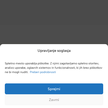
Upravljanje soglasja
(4,8/5)
Kupci nas hvalijo zaradi hitre dostave, poštenih cen in velike
Spletno mesto uporablja piškotke. Z njimi zagotavljamo spletno storitev,
analizo uporabe, oglasnih sistemov in funkcionalnosti, ki jih brez piškotkov
izbire.
ne bi mogli nuditi.
Preberi podrobnosti
Sprejmi
Zavrni
no k vam. Vedno se
Zelo dobra trgovina za torbe in kovčke, z
različnimi znamkami in dobrimi popusti