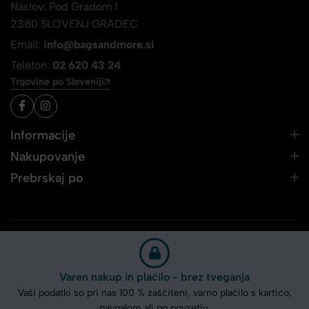
Naslov: Pod Gradom 1
2380 SLOVENJ GRADEC
Email:
info@bagsandmore.si
Telefon:
02 620 43 24
Trgovine po Sloveniji
Informacije
Nakupovanje
Prebrskaj po
Varen nakup in plačilo - brez tveganja
Vaši podatki so pri nas 100 % zaščiteni, varno plačilo s kartico,
paypalom ali po povzetju.