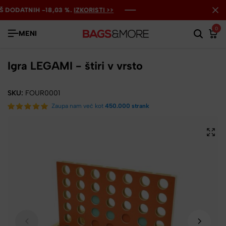
ODATNIH -18,03 %.
ODATNIH -18,03 %.
ODATNIH -18,03 %.
IZKORISTI >>
IZKORISTI >>
IZKORISTI >>
0
MENI
Igra LEGAMI - štiri v vrsto
SKU:
FOUR0001
Zaupa nam več kot
450.000 strank