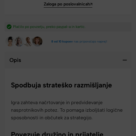
Zaloga po poslovalnicah
​
Hitra dostava iz Slovenije v 2-4 dneh.​
8 od 10 kupcev
nas priporočajo naprej!
Opis
Spodbuja strateško razmišljanje
Igra zahteva načrtovanje in predvidevanje
nasprotnikovih potez. To pomaga izboljšati logične
sposobnosti in občutek za strategijo.
Povezuje družino in prijatelje