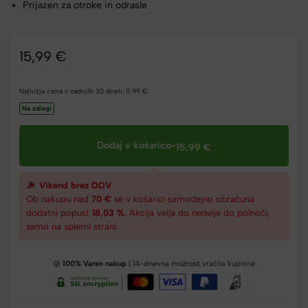
Prijazen za otroke in odrasle
15,99
€
Najnižja cena v zadnjih 30 dneh:
11,99
€
.
Na zalogi
Dodaj v košarico
-
15,99
€
Vikend brez DDV
Ob nakupu nad
70 €
se v košarici samodejno obračuna
dodatni popust
18,03 %
. Akcija velja do nedelje do polnoči,
samo na spletni strani.
100% Varen nakup
| 14-dnevna možnost vračila kupnine