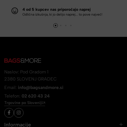
4 od 5 kupcev nas priporočajo naprej
Odlična izkušnja, ki jo delijo naprej... to pove največ!
Naslov: Pod Gradom 1
2380 SLOVENJ GRADEC
Email:
info@bagsandmore.si
Telefon:
02 620 43 24
Trgovine po Sloveniji
Informacije