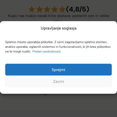
(4,8/5)
Kupci nas hvalijo zaradi hitre dostave, poštenih cen in velike
izbire.
Upravljanje soglasja
Spletno mesto uporablja piškotke. Z njimi zagotavljamo spletno storitev,
analizo uporabe, oglasnih sistemov in funkcionalnosti, ki jih brez piškotkov
ne bi mogli nuditi.
Preberi podrobnosti
ali kovček, grem direktno k vam. Vedno se
Zelo dobra trgovi
različnimi znamk
Sprejmi
Tamara
Zavrni