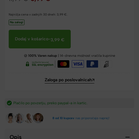
Najnižja cena v zadnjih 30 dneh:
3,99
€
.
Na zalogi
Dodaj v košarico
-
3,99
€
100% Varen nakup
| 14-dnevna možnost vračila kupnine
Zaloga po poslovalnicah
ko paypal-a in kartic.​
Hitra dostava iz Slovenije v 2-
8 od 10 kupcev
nas priporočajo naprej!
Opis