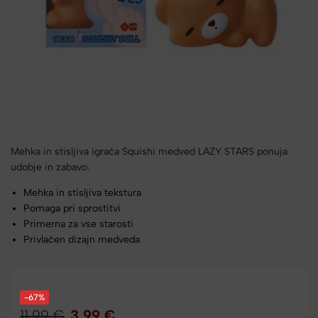
Mehka in stisljiva igrača Squishi medved LAZY STARS ponuja
udobje in zabavo.
Mehka in stisljiva tekstura
Pomaga pri sprostitvi
Primerna za vse starosti
Privlačen dizajn medveda
-67%
11,99
€
3,99
€