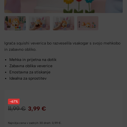
Igrača squishi veverica bo razveselila vsakogar s svojo mehkobo
in zabavno obliko.
Mehka in prijetna na dotik
Zabavna oblika veverice
Enostavna za stiskanje
Idealna za sprostitev
-67%
11,99
€
3,99
€
Najnižja cena v zadnjih 30 dneh:
3,99
€
.