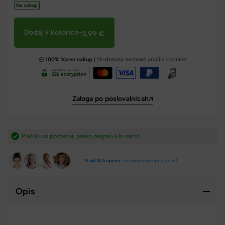
Na zalogi
Dodaj v košarico
-
3,99
€
100% Varen nakup
| 14-dnevna možnost vračila kupnine
Zaloga po poslovalnicah
Hitra dostava iz Slovenije v 2-4 dneh.​
8 od 10 kupcev
nas priporočajo naprej!
Opis