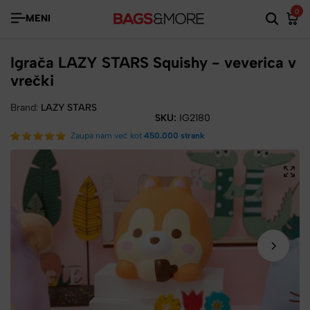
0
MENI
Igrača LAZY STARS Squishy - veverica v
vrečki
Brand:
LAZY STARS
SKU:
IG2180
Zaupa nam več kot
450.000 strank