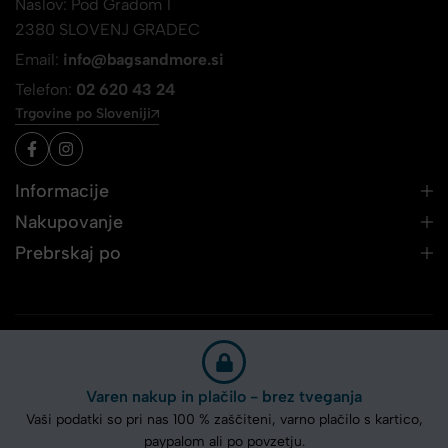
Naslov: Pod Gradom 1
2380 SLOVENJ GRADEC
Email:
info@bagsandmore.si
Telefon:
02 620 43 24
Trgovine po Sloveniji
Informacije
Nakupovanje
Prebrskaj po
Varen nakup in plačilo - brez tveganja
Vaši podatki so pri nas 100 % zaščiteni, varno plačilo s kartico,
paypalom ali po povzetju.