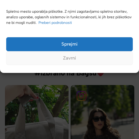
Tamara
Spletno mesto uporablja piškotke. Z njimi zagotavljamo spletno storitev,
analizo uporabe, oglasnih sistemov in funkcionalnosti, ki jih brez piškotkov
ne bi mogli nuditi.
Preberi podrobnosti
Sprejmi
Zavrni
#Izbrano na Bagsu