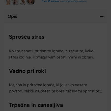
8 od 10 kupcev
nas priporočajo naprej!
Opis
Sprošča stres
Ko ste napeti, pritisnite igračo in začutite, kako
stres izginja. Pomaga vam ostati mirni in zbrani.
Vedno pri roki
Majhna in priročna igrača, ki jo lahko nesete
povsod. Nikoli ne ostanite brez načina za sprostitev.
Trpežna in zanesljiva