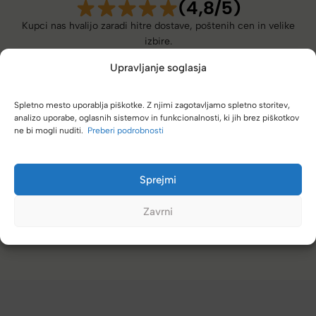
(4,8/5)
Kupci nas hvalijo zaradi hitre dostave, poštenih cen in velike
izbire.
Upravljanje soglasja
Spletno mesto uporablja piškotke. Z njimi zagotavljamo spletno storitev,
analizo uporabe, oglasnih sistemov in funkcionalnosti, ki jih brez piškotkov
ne bi mogli nuditi.
Preberi podrobnosti
Naročanje pri vas je enostavno, zaupanja vredno.
Torbico že nosim, je takšna kot sem pričakovala; lahka,
prijetna za nošenje. Hvala
Sprejmi
Nataša V.
Zavrni