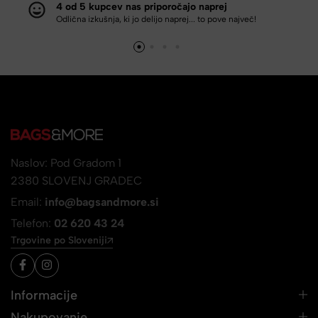
4 od 5 kupcev nas priporočajo naprej
Odlična izkušnja, ki jo delijo naprej... to pove največ!
Naslov: Pod Gradom 1
2380 SLOVENJ GRADEC
Email:
info@bagsandmore.si
Telefon:
02 620 43 24
Trgovine po Sloveniji
Informacije
Nakupovanje