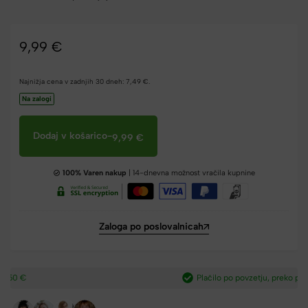
9,99
€
Najnižja cena v zadnjih 30 dneh:
7,49
€
.
Na zalogi
Dodaj v košarico
-
9,99
€
100% Varen nakup
| 14-dnevna možnost vračila kupnine
Zaloga po poslovalnicah
Plačilo po povzetju, preko paypal-a in kartic.​