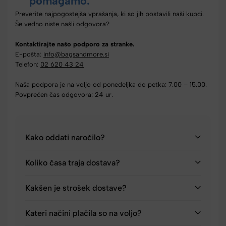
pomagamo.
Preverite najpogostejša vprašanja, ki so jih postavili naši kupci.
Še vedno niste našli odgovora?
Kontaktirajte našo podporo za stranke.
E-pošta:
info@bagsandmore.si
Telefon:
02 620 43 24
Naša podpora je na voljo od ponedeljka do petka: 7.00 – 15.00.
Povprečen čas odgovora: 24 ur.
Kako oddati naročilo?
Koliko časa traja dostava?
Kakšen je strošek dostave?
Kateri načini plačila so na voljo?