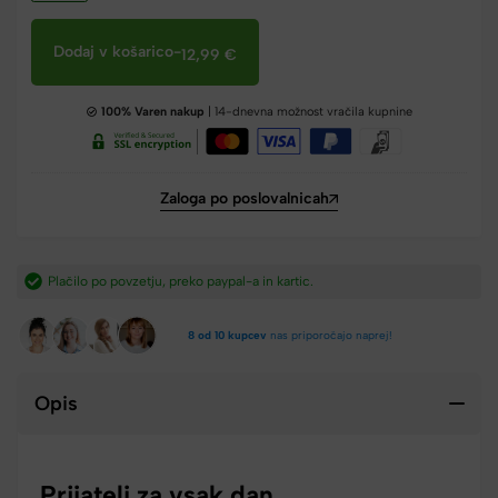
Dodaj v košarico
-
12,99
€
100% Varen nakup
| 14-dnevna možnost vračila kupnine
Zaloga po poslovalnicah
a in kartic.​
Hitra dostava iz Slovenije v 2-4 dneh.​
8 od 10 kupcev
nas priporočajo naprej!
Opis
Prijatelj za vsak dan