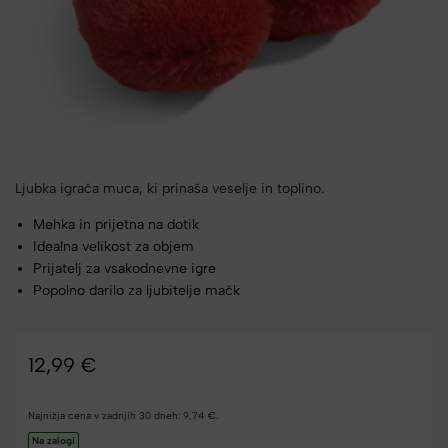
Ljubka igrača muca, ki prinaša veselje in toplino.
Mehka in prijetna na dotik
Idealna velikost za objem
Prijatelj za vsakodnevne igre
Popolno darilo za ljubitelje mačk
12,99
€
Najnižja cena v zadnjih 30 dneh:
9,74
€
.
Na zalogi