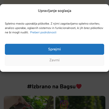
Upravljanje soglasja
, grem direktno k vam. Vedno se
Zelo dobra trgovina za torb
Spletno mesto uporablja piškotke. Z njimi zagotavljamo spletno storitev,
različnimi znamkami in do
analizo uporabe, oglasnih sistemov in funkcionalnosti, ki jih brez piškotkov
ne bi mogli nuditi.
Preberi podrobnosti
Tamara
Sprejmi
Zavrni
#Izbrano na Bagsu