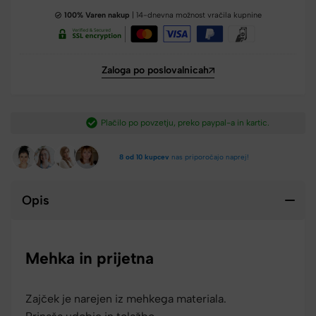
100% Varen nakup
| 14-dnevna možnost vračila kupnine
Zaloga po poslovalnicah
Plačilo po povzetju, preko paypal-a in kartic.​
8 od 10 kupcev
nas priporočajo naprej!
Opis
Mehka in prijetna
Zajček je narejen iz mehkega materiala.