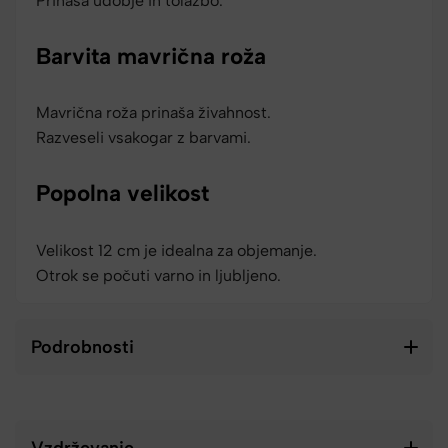
Prinaša udobje in tolažbo.
Barvita mavrična roža
Mavrična roža prinaša živahnost.
Razveseli vsakogar z barvami.
Popolna velikost
Velikost 12 cm je idealna za objemanje.
Otrok se počuti varno in ljubljeno.
Podrobnosti
Vzdrževanje