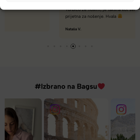
Naročanje pri vas je enostavno, zaupanja vredno.
Torbico že nosim, je takšna kot sem pričakovala; lahka,
prijetna za nošenje. Hvala
Nataša V.
#Izbrano na Bagsu