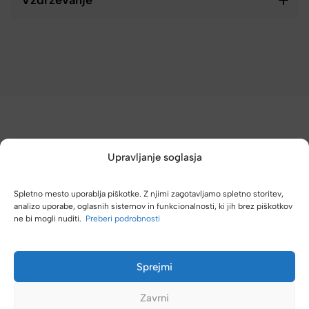
Upravljanje soglasja
(4,8/5)
Spletno mesto uporablja piškotke. Z njimi zagotavljamo spletno storitev,
Kupci nas hvalijo zaradi hitre dostave, poštenih cen in velike
analizo uporabe, oglasnih sistemov in funkcionalnosti, ki jih brez piškotkov
ne bi mogli nuditi.
Preberi podrobnosti
izbire.
Sprejmi
Zavrni