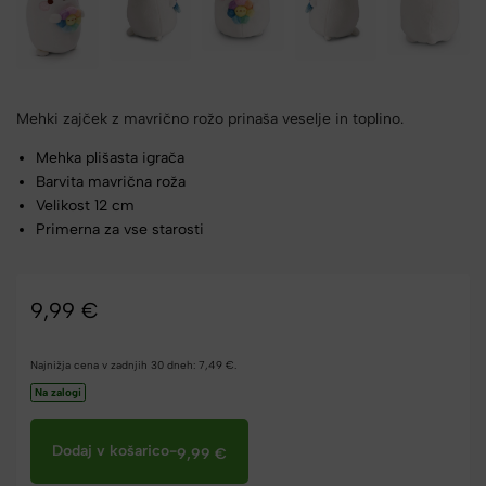
Mehki zajček z mavrično rožo prinaša veselje in toplino.
Mehka plišasta igrača
Barvita mavrična roža
Velikost 12 cm
Primerna za vse starosti
9,99
€
Najnižja cena v zadnjih 30 dneh:
7,49
€
.
Na zalogi
Dodaj v košarico
-
9,99
€