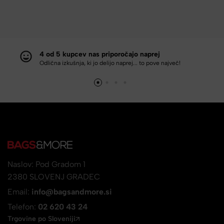
4 od 5 kupcev nas priporočajo naprej
Odlična izkušnja, ki jo delijo naprej... to pove največ!
Naslov: Pod Gradom 1
2380 SLOVENJ GRADEC
Email:
info@bagsandmore.si
Telefon:
02 620 43 24
Trgovine po Sloveniji