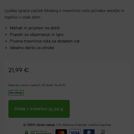
Ljubka igrača zajček Molang z mavrično rožo prinaša veselje in
toplino v vsak dom.
Mehak in prijeten na dotik
Popoln za objemanje in igro
Pisana mavrična roža za dodaten čar
Idealno darilo za otroke
21,99
€
Najnižja cena v zadnjih 30 dneh:
16,49
€
.
Na zalogi
Dodaj v košarico
-
21,99
€
100% Varen nakup
| 14-dnevna možnost vračila kupnine