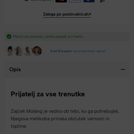
Zaloga po poslovalnicah
Hitra dostava iz Slovenije v 2-4 dneh.​
8 od 10 kupcev
nas priporočajo naprej!
Opis
Prijatelj za vse trenutke
Zajček Molang je vedno ob tebi, ko ga potrebuješ.
Njegova mehkoba prinaša občutek varnosti in
topline.