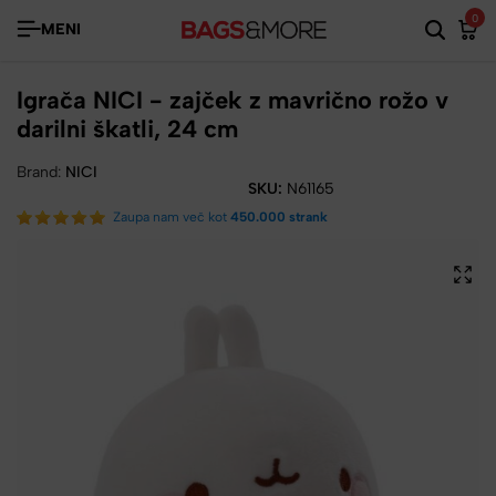
0
MENI
Igrača NICI - zajček z mavrično rožo v
darilni škatli, 24 cm
Brand:
NICI
SKU:
N61165
Zaupa nam več kot
450.000 strank