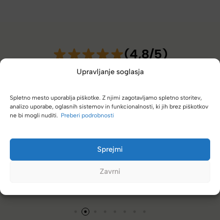
(4,8/5)
Kupci nas hvalijo zaradi hitre dostave, poštenih cen in velike
Upravljanje soglasja
izbire.
Spletno mesto uporablja piškotke. Z njimi zagotavljamo spletno storitev,
analizo uporabe, oglasnih sistemov in funkcionalnosti, ki jih brez piškotkov
ne bi mogli nuditi.
Preberi podrobnosti
no k vam. Vedno se
Zelo dobra trgovina za torbe in kovčke, z
Sprejmi
različnimi znamkami in dobrimi popusti
Zavrni
Tamara