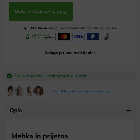
Dodaj v košarico
-
16,99
€
100% Varen nakup
| 14-dnevna možnost vračila kupnine
Zaloga po poslovalnicah
artic.​
Hitra dostava iz Slovenije v 2-4 dneh.​
8 od 10 kupcev
nas priporočajo naprej!
Opis
Mehka in prijetna