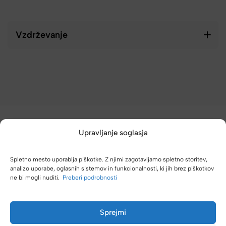
Vzdrževanje
Upravljanje soglasja
Spletno mesto uporablja piškotke. Z njimi zagotavljamo spletno storitev,
analizo uporabe, oglasnih sistemov in funkcionalnosti, ki jih brez piškotkov
(4,8/5)
ne bi mogli nuditi.
Preberi podrobnosti
Kupci nas hvalijo zaradi hitre dostave, poštenih cen in velike
izbire.
Sprejmi