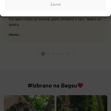
Zavrni
rem direktno k vam. Vedno se
Zelo dobra trgovina za torbe i
različnimi znamkami in dobri
Tamara
#Izbrano na Bagsu