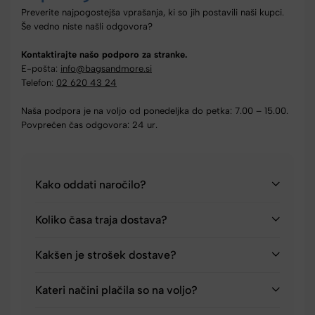
Preverite najpogostejša vprašanja, ki so jih postavili naši kupci.
Še vedno niste našli odgovora?
Kontaktirajte našo podporo za stranke.
E-pošta:
info@bagsandmore.si
Telefon:
02 620 43 24
Naša podpora je na voljo od ponedeljka do petka: 7.00 – 15.00.
Povprečen čas odgovora: 24 ur.
Kako oddati naročilo?
Koliko časa traja dostava?
Kakšen je strošek dostave?
Kateri načini plačila so na voljo?