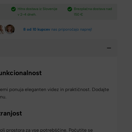
e
Brezplačna dostava nad
Plačilo po povzetju,
H
150 €​
preko paypal-a in kartic.​
v
8 od 10 kupcev
nas priporočajo naprej!
funkcionalnost
emi ponuja eleganten videz in praktičnost. Dodajte
nu.
ranjost
volj prostora za vse potrebščine. Počutite se