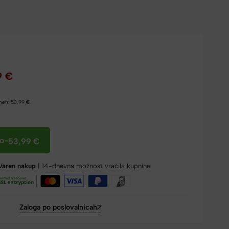
9
€
dneh:
53,99
€
.
co
-
53,99
€
Varen nakup
| 14-dnevna možnost vračila kupnine
Zaloga po poslovalnicah