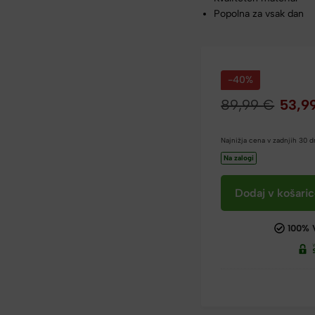
Popolna za vsak dan
-40%
89,99
€
53,9
Najnižja cena v zadnjih 30 
Na zalogi
Dodaj v košari
100% 