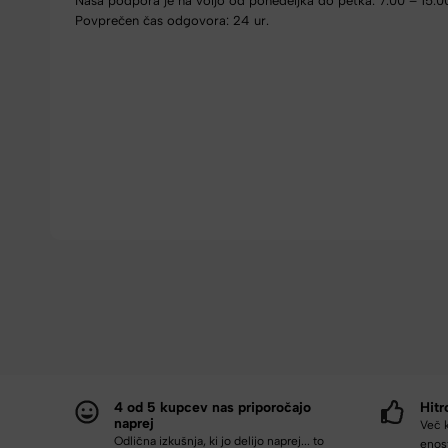
Naša podpora je na voljo od ponedeljka do petka: 7.00 – 15.0
Povprečen čas odgovora: 24 ur.
4 od 5 kupcev nas priporočajo
Hitr
naprej
Več 
Odlična izkušnja, ki jo delijo naprej... to
enost