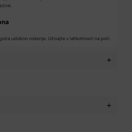
zzive.
bna
oča udobno nošenje. Uživajte v lahkotnosti na poti.