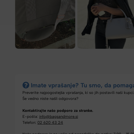
Imate vprašanje? Tu smo, da pomag
Preverite najpogostejša vprašanja, ki so jih postavili naši kupci
Še vedno niste našli odgovora?
Kontaktirajte našo podporo za stranke.
E-pošta:
info@bagsandmore.si
Telefon:
02 620 43 24