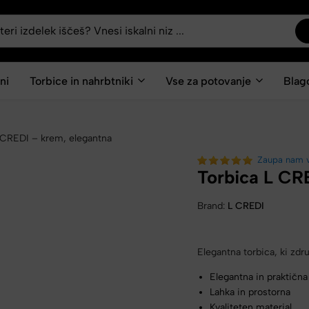
ni
Torbice in nahrbtniki
Vse za potovanje
Blag
 CREDI – krem, elegantna
Zaupa nam 
Torbica L CR
Brand:
L CREDI
Elegantna torbica, ki zdr
Elegantna in praktična
Lahka in prostorna
Kvaliteten material