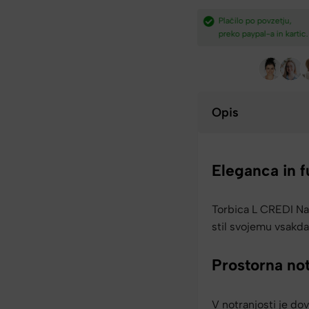
dostava nad
Plačilo po povzetju,
Hitra dostava iz Slovenij
preko paypal-a in kartic.​
v 2-4 dneh.​
Opis
Eleganca in 
Torbica L CREDI Na
stil svojemu vsakda
Prostorna not
V notranjosti je do