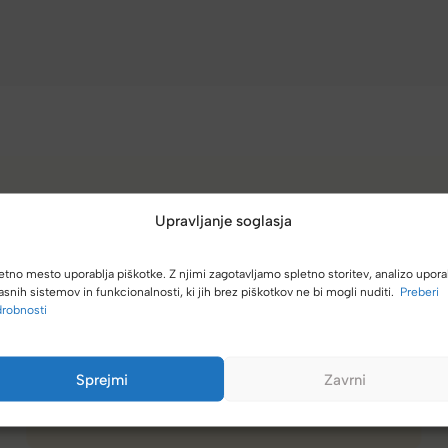
(4,8/5)
Upravljanje soglasja
Kupci nas hvalijo zaradi hitre dostave, poštenih cen in velike izbire.
etno mesto uporablja piškotke. Z njimi zagotavljamo spletno storitev, analizo upora
asnih sistemov in funkcionalnosti, ki jih brez piškotkov ne bi mogli nuditi.
Preberi
robnosti
Spletna ali fizična trgovina z zelo dobro izbiro torbic,
nahrbtnikov, kovčkov in še več.
Sprejmi
Zavrni
Hanah