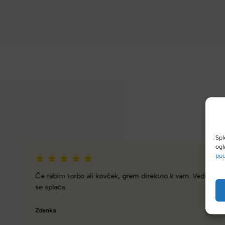
Spl
ogl
pod
Zelo dobra trgovina za torbe in kovčke, z veliko izbire,
različnimi znamkami in dobrimi popusti/akcijami.
Tamara