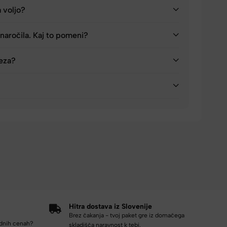
a voljo?
naročila. Kaj to pomeni?
reza?
Hitra dostava iz Slovenije
Brez čakanja - tvoj paket gre iz domačega
odnih cenah?
skladišča naravnost k tebi.