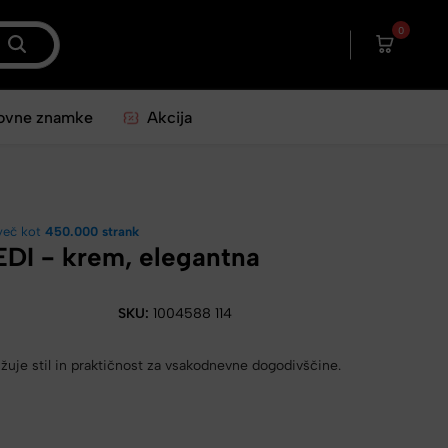
0
ovne znamke
Akcija
več kot
450.000 strank
EDI - krem, elegantna
SKU:
1004588 114
užuje stil in praktičnost za vsakodnevne dogodivščine.