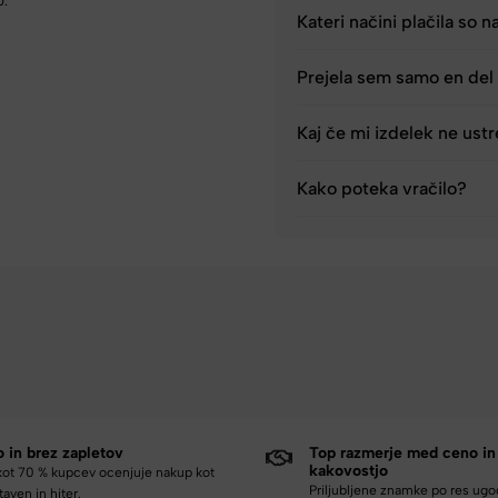
0.
Kateri načini plačila so n
Prejela sem samo en del 
Kaj če mi izdelek ne ust
Kako poteka vračilo?
o in brez zapletov
Top razmerje med ceno in
kakovostjo
kot 70 % kupcev ocenjuje nakup kot
Priljubljene znamke po res ug
aven in hiter.