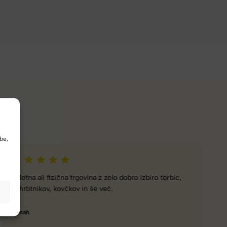
be,
Naročanje pri vas je enostavno, zaupanja vredno.
Torbico že nosim, je takšna kot sem pričakovala; lahka,
prijetna za nošenje. Hvala
Nataša V.