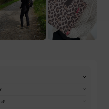
a?
ve?