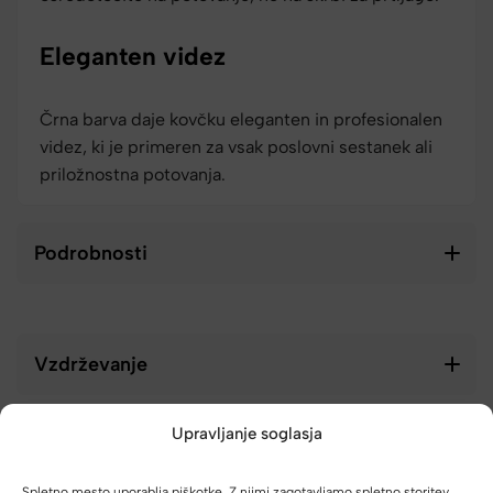
Eleganten videz
Črna barva daje kovčku eleganten in profesionalen
videz, ki je primeren za vsak poslovni sestanek ali
priložnostna potovanja.
Podrobnosti
Vzdrževanje
Upravljanje soglasja
Spletno mesto uporablja piškotke. Z njimi zagotavljamo spletno storitev,