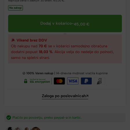
Najnižja cena v zadnjih 30 dneh:
45,00
€
.
Na zalogi
Dodaj v košarico
-
45,00
€
Vikend brez DDV
Ob nakupu nad
70 €
se v košarici samodejno obračuna
dodatni popust
18,03 %
. Akcija velja do nedelje do polnoči,
samo na spletni strani.
100% Varen nakup
| 14-dnevna možnost vračila kupnine
Zaloga po poslovalnicah
Hitra dostava iz Slovenije v 2-4 dneh.​