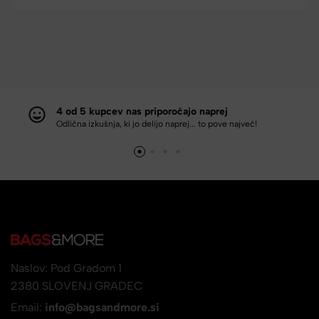
4 od 5 kupcev nas priporočajo naprej
Odlična izkušnja, ki jo delijo naprej... to pove največ!
Naslov: Pod Gradom 1
2380 SLOVENJ GRADEC
Email:
info@bagsandmore.si