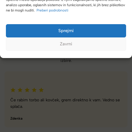
analizo uporabe, oglasnih sistemov in funkcionalnosti, ki jih brez piškotkov
ne bi mogli nuditi.
Preberi podrobnosti
Sprejmi
Zavrni
(4,8/5)
Kupci nas hvalijo zaradi hitre dostave, poštenih cen in velike
izbire.
se
Zelo dobra trgovina za torbe in kovčke, z veliko izbire,
različnimi znamkami in dobrimi popusti/akcijami.
Tamara