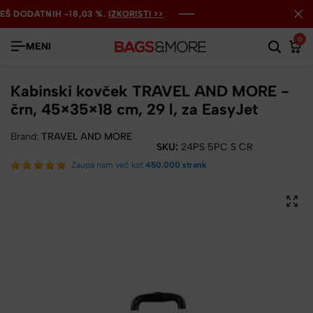
DODATNIH -18,03 %.
DODATNIH -18,03 %.
DODATNIH -18,03 %.
IZKORISTI >>
IZKORISTI >>
IZKORISTI >>
0
MENI
Kabinski kovček TRAVEL AND MORE -
črn, 45×35×18 cm, 29 l, za EasyJet
Brand:
TRAVEL AND MORE
SKU:
24PS 5PC S CR
Zaupa nam več kot
450.000 strank