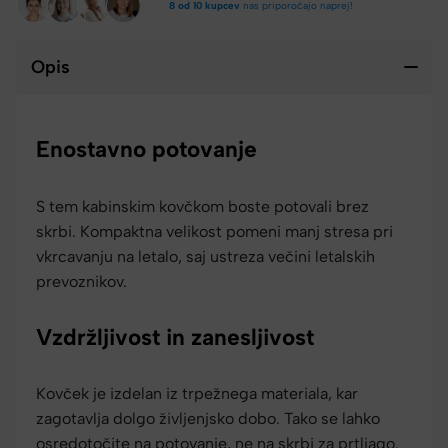
8 od 10 kupcev
nas priporočajo naprej!
Opis
Enostavno potovanje
S tem kabinskim kovčkom boste potovali brez
skrbi. Kompaktna velikost pomeni manj stresa pri
vkrcavanju na letalo, saj ustreza večini letalskih
prevoznikov.
Vzdržljivost in zanesljivost
Kovček je izdelan iz trpežnega materiala, kar
zagotavlja dolgo življenjsko dobo. Tako se lahko
osredotočite na potovanje, ne na skrbi za prtljago.