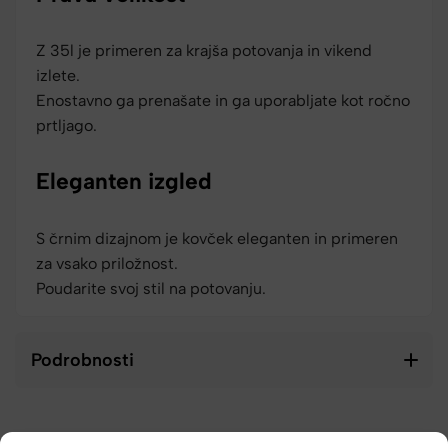
Z 35l je primeren za krajša potovanja in vikend
izlete.
Enostavno ga prenašate in ga uporabljate kot ročno
prtljago.
Eleganten izgled
S črnim dizajnom je kovček eleganten in primeren
za vsako priložnost.
Poudarite svoj stil na potovanju.
Podrobnosti