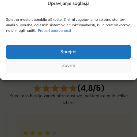
Upravljanje soglasja
Vzdrževanje
Spletno mesto uporablja piškotke. Z njimi zagotavljamo spletno storitev,
analizo uporabe, oglasnih sistemov in funkcionalnosti, ki jih brez piškotkov
ne bi mogli nuditi.
Preberi podrobnosti
Sprejmi
Zavrni
(4,8/5)
Kupci nas hvalijo zaradi hitre dostave, poštenih cen in velike
izbire.