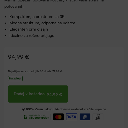
Mali in trpežen potovalni kovček, ki ščiti vaše stvari na
potovanjih.
Kompakten, a prostoren za 35l
Močna struktura, odporna na udarce
Eleganten črni dizajn
Idealno za ročno prtljago
94,99
€
Najnižja cena v zadnjih 30 dneh:
71,24
€
.
Na zalogi
Dodaj v košarico
-
94,99
€
100% Varen nakup
| 14-dnevna možnost vračila kupnine