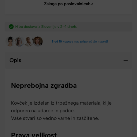
Zaloga po poslovalnicah
Hitra dostava iz Slovenije v 2-4 dneh.​
8 od 10 kupcev
nas priporočajo naprej!
Opis
Neprebojna zgradba
Kovček je izdelan iz trpežnega materiala, ki je
odporen na udarce in padce.
Vaše stvari so vedno varne in zaščitene.
Prava velikost