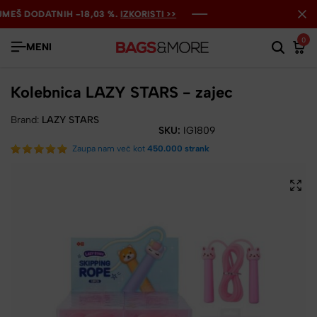
EŠ DODATNIH -18,03 %.
EŠ DODATNIH -18,03 %.
EŠ DODATNIH -18,03 %.
IZKORISTI >>
IZKORISTI >>
IZKORISTI >>
0
MENI
Kolebnica LAZY STARS - zajec
Brand:
LAZY STARS
SKU:
IG1809
Zaupa nam več kot
450.000 strank