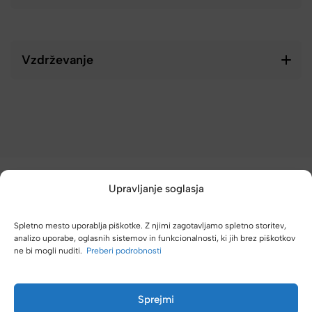
Vzdrževanje
Upravljanje soglasja
Spletno mesto uporablja piškotke. Z njimi zagotavljamo spletno storitev,
analizo uporabe, oglasnih sistemov in funkcionalnosti, ki jih brez piškotkov
(4,8/5)
ne bi mogli nuditi.
Preberi podrobnosti
Kupci nas hvalijo zaradi hitre dostave, poštenih cen in velike
izbire.
Sprejmi