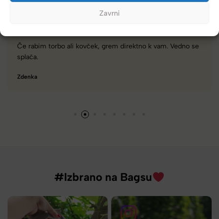
Zavrni
irektno k vam. Vedno se
Zelo dobra trgovina za torbe in kovč
različnimi znamkami in dobrimi po
Tamara
#Izbrano na Bagsu