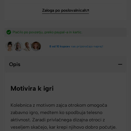
Zaloga po poslovalnicah
ic.​
Hitra dostava iz Slovenije v 2-4 dneh.​
8 od 10 kupcev
nas priporočajo naprej!
Opis
Motivira k igri
Kolebnica z motivom zajca otrokom omogoča
zabavno igro, medtem ko spodbuja telesno
aktivnost. Zaradi privlačnega dizajna otroci z
veseljem skačejo, kar krepi njihovo dobro počutje.