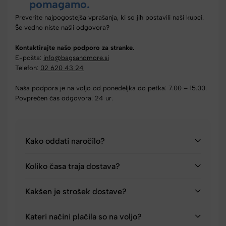
pomagamo.
Preverite najpogostejša vprašanja, ki so jih postavili naši kupci.
Še vedno niste našli odgovora?
Kontaktirajte našo podporo za stranke.
E-pošta:
info@bagsandmore.si
Telefon:
02 620 43 24
Naša podpora je na voljo od ponedeljka do petka: 7.00 – 15.00.
Povprečen čas odgovora: 24 ur.
Kako oddati naročilo?
Koliko časa traja dostava?
Kakšen je strošek dostave?
Kateri načini plačila so na voljo?