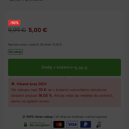
-50%
9,99
€
5,00
€
Najnižja cena v zadnjih 30 dneh:
5,00
€
.
Na zalogi
Dodaj v košarico
-
5,00
€
Vikend brez DDV
Ob nakupu nad
70 €
se v košarici samodejno obračuna
dodatni popust
18,03 %
. Akcija velja do nedelje do polnoči,
samo na spletni strani.
100% Varen nakup
| 14-dnevna možnost vračila kupnine