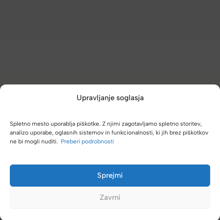
Upravljanje soglasja
(4,8/5)
Kupci nas hvalijo zaradi hitre dostave, poštenih cen in velike
Spletno mesto uporablja piškotke. Z njimi zagotavljamo spletno storitev,
izbire.
analizo uporabe, oglasnih sistemov in funkcionalnosti, ki jih brez piškotkov
ne bi mogli nuditi.
Preberi podrobnosti
Sprejmi
irektno k vam. Vedno se
Zelo dobra trgovina za torbe in kovč
Zavrni
različnimi znamkami in dobrimi po