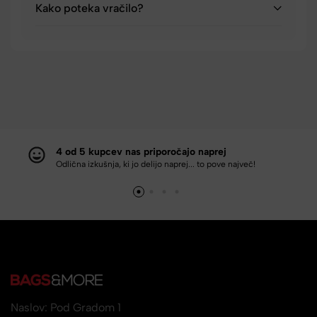
Kako poteka vračilo?
4 od 5 kupcev nas priporočajo naprej
Odlična izkušnja, ki jo delijo naprej... to pove največ!
Naslov: Pod Gradom 1