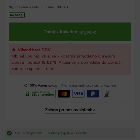
Najnižja cena v zadnjih 30 dneh:
33,74
€
.
Na zalogi
Dodaj v košarico
-
44,99
€
Vikend brez DDV
Ob nakupu nad
70 €
se v košarici samodejno obračuna
dodatni popust
18,03 %
. Akcija velja do nedelje do polnoči,
samo na spletni strani.
100% Varen nakup
| 14-dnevna možnost vračila kupnine
Zaloga po poslovalnicah
Hitra dostava iz Slovenije v 2-4 dneh.​