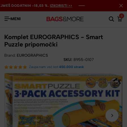
EŠ DODATNIH -18,03 %.
EŠ DODATNIH -18,03 %.
EŠ DODATNIH -18,03 %.
IZKORISTI >>
IZKORISTI >>
IZKORISTI >>
0
MENI
Komplet EUROGRAPHICS - Smart
Puzzle pripomočki
Brand:
EUROGRAPHICS
SKU:
8955-0107
Zaupa nam več kot
450.000 strank