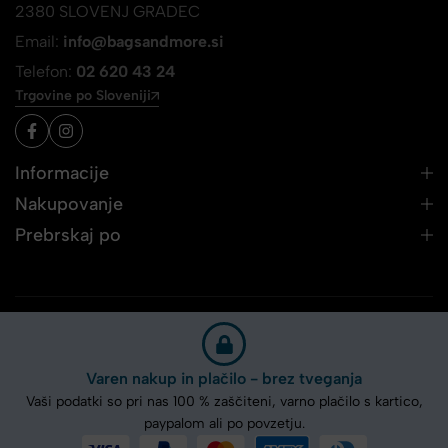
2380 SLOVENJ GRADEC
Email:
info@bagsandmore.si
Telefon:
02 620 43 24
Trgovine po Sloveniji
Informacije
Nakupovanje
Prebrskaj po
Varen nakup in plačilo - brez tveganja
Vaši podatki so pri nas 100 % zaščiteni, varno plačilo s kartico,
paypalom ali po povzetju.