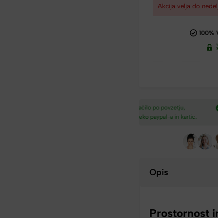
Akcija velja do nedel
100% 
dostava nad
Plačilo po povzetju,
Hitra dostava iz Slovenij
preko paypal-a in kartic.​
v 2-4 dneh.​
Opis
Prostornost i