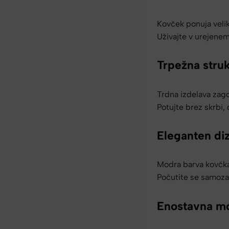
Kovček ponuja velik
Uživajte v urejene
Trpežna stru
Trdna izdelava zago
Potujte brez skrbi,
Eleganten di
Modra barva kovčka 
Počutite se samoza
Enostavna mo