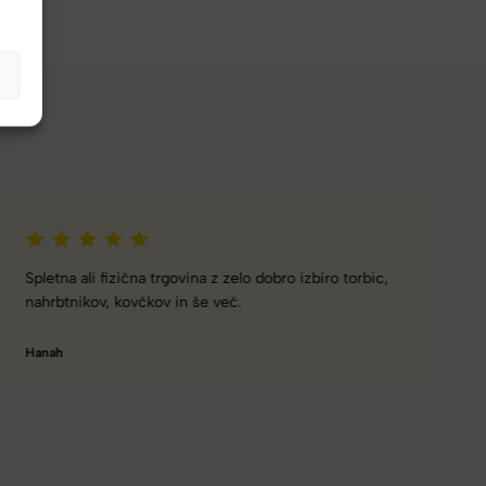
Naročanje pri vas je enostavno, zaupanja vredno.
Torbico že nosim, je takšna kot sem pričakovala; lahka,
prijetna za nošenje. Hvala
Nataša V.