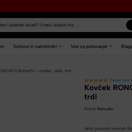
ni
Torbice in nahrbtniki
Vse za potovanje
Blag
NCATO Butterfly – moder, velik, trdi
Zaupa nam 
Kovček RONCA
trdi
Brand:
Roncato
Velik potovalni kovček Ro