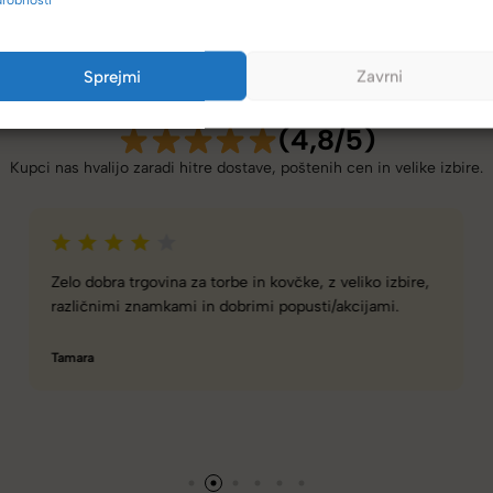
Sprejmi
Zavrni
(4,8/5)
Kupci nas hvalijo zaradi hitre dostave, poštenih cen in velike izbire.
Spletna ali fizična trgovina z zelo dobro izbiro torbic,
nahrbtnikov, kovčkov in še več.
Hanah