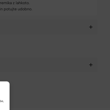
premika z lahkoto.
 in potujte udobno.
be,