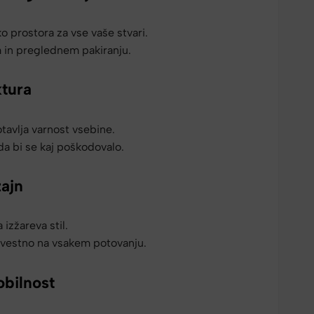
o prostora za vse vaše stvari.
m in preglednem pakiranju.
ktura
tavlja varnost vsebine.
 da bi se kaj poškodovalo.
zajn
izžareva stil.
vestno na vsakem potovanju.
bilnost