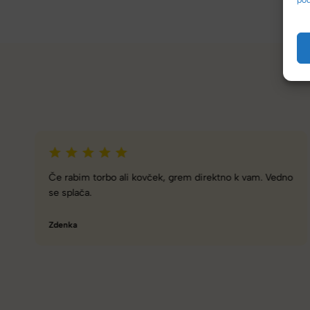
Zelo dobra trgovina za torbe in kovčke, z veliko izbire,
različnimi znamkami in dobrimi popusti/akcijami.
Tamara