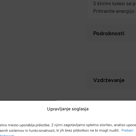
S štirimi kolesi se 
Prihranite energijo
Podrobnosti
Vzdrževanje
Upravljanje soglasja
etno mesto uporablja piškotke. Z njimi zagotavljamo spletno storitev, analizo upora
asnih sistemov in funkcionalnosti, ki jih brez piškotkov ne bi mogli nuditi.
Preberi
robnosti