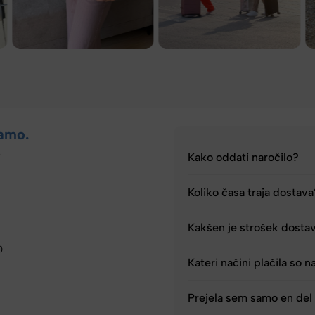
amo.
.
Kako oddati naročilo?
Koliko časa traja dostav
Kakšen je strošek dosta
0.
Kateri načini plačila so n
Prejela sem samo en del 