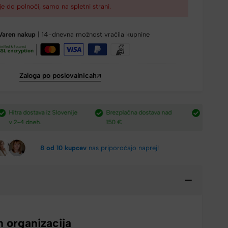
je do polnoči, samo na spletni strani.
Varen nakup
| 14-dnevna možnost vračila kupnine
Zaloga po poslovalnicah
e
Brezplačna dostava nad
Plačilo po povzetju,
H
150 €​
preko paypal-a in kartic.​
v
8 od 10 kupcev
nas priporočajo naprej!
n organizacija