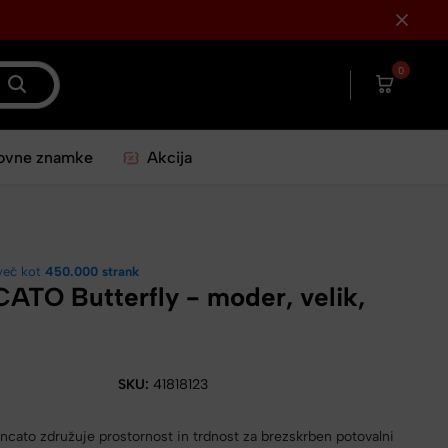
0
ovne znamke
Akcija
več kot
450.000 strank
TO Butterfly - moder, velik,
SKU:
41818123
ncato združuje prostornost in trdnost za brezskrben potovalni