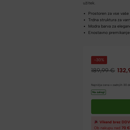
užitek.
Prostoren za vse vaše
Trdna struktura za var
Modra barva za elega
Enostavno premikanje 
-30%
189,99
€
132
Najnižja cena v zadnjih 30 
Na zalogi
Vikend brez DDV
Ob nakupu nad
70 