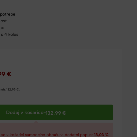
 potrebe
nost
nco
s 4 kolesi
,99
€
dneh:
132,99
€
.
Dodaj v košarico
-
132,99
€
€
se v košarici samodejno obračuna dodatni popust
18,03 %
.