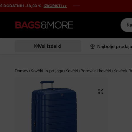
TNIH -18,03 %.
TNIH -18,03 %.
TNIH -18,03 %.
TNIH -18,03 %.
TNIH -18,03 %.
IZKORISTI >>
IZKORISTI >>
IZKORISTI >>
IZKORISTI >>
IZKORISTI >>
Bags&More
Vsi izdelki
Najbolje prodaja
Domov
Kovčki in prtljaga
Kovčki
Potovalni kovčki
Kovček RO